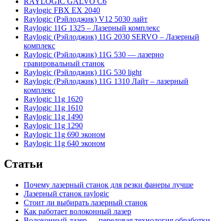
RAYLOGIC GALVO С6
Raylogic FBX EX 2040
Raylogic (Рэйлоджик) V12 5030 лайт
Raylogic 11G 1325 – Лазерный комплекс
Raylogic (Рэйлоджик) 11G 2030 SERVO – Лазерный
комплекс
Raylogic (Рэйлоджик) 11G 530 — лазерно
гравировальный станок
Raylogic (Рэйлоджик) 11G 530 light
Raylogic (Рэйлоджик) 11G 1310 Лайт – лазерный
комплекс
Raylogic 11g 1620
Raylogic 11g 1610
Raylogic 11g 1490
Raylogic 11g 1290
Raylogic 11g 690 эконом
Raylogic 11g 640 эконом
Статьи
Почему лазерный станок для резки фанеры лучше
Лазерный станок raylogic
Стоит ли выбирать лазерный станок
Как работает волоконный лазер
Волоконный лазер — передовая технология обработки