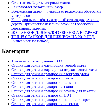
Стоит ли выбирать лазерный станок
Как работает волоконный лазер
Волоконный лазер — передовая технология обработки
материалов
Как правильно выбрать лазерный станок для резки по
дереву. Применение лазерной резки для обработки
деревянных изделий.
20 СТАНКОВ ДЛЯ МАЛОГО БИЗНЕСА В ГАРАЖЕ
ТОП 15 СТАНКОВ ДЛЯ БИЗНЕСА НА 2019 ГОД.
Бизнес идеи по новому
Категории
Тип лазерного излучения: СО2
Станки для резки и маркировки черной стали
Станки для резки и маркировка нержавеющей стали
Станки для резки и гравировки электрокартона
Станки для резки и гравировки фетра
Станки для резки и гравировки фанеры
Станки для резки и гравировки ткани
Станки для резки и гравировки резины для печатей
Станки для резки и гравировки ПЭТ
Станки для резки и гравировки пенополистирола
Станки для резки и гравировки оргстекла