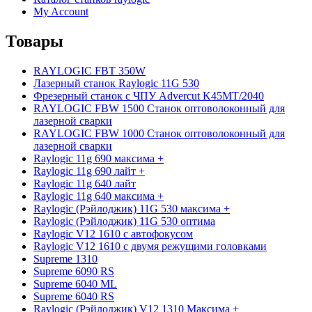
My Account
Товары
RAYLOGIC FBT 350W
Лазерный станок Raylogic 11G 530
Фрезерный станок с ЧПУ Advercut K45MT/2040
RAYLOGIC FBW 1500 Станок оптоволоконный для
лазерной сварки
RAYLOGIC FBW 1000 Станок оптоволоконный для
лазерной сварки
Raylogic 11g 690 максима +
Raylogic 11g 690 лайт +
Raylogic 11g 640 лайт
Raylogic 11g 640 максима +
Raylogic (Рэйлоджик) 11G 530 максима +
Raylogic (Рэйлоджик) 11G 530 оптима
Raylogic V12 1610 с автофокусом
Raylogic V12 1610 с двумя режущими головками
Supreme 1310
Supreme 6090 RS
Supreme 6040 ML
Supreme 6040 RS
Raylogic (Рэйлоджик) V12 1310 Максима +