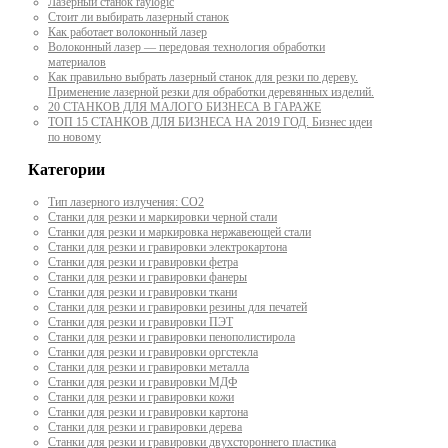
Лазерный станок raylogic
Стоит ли выбирать лазерный станок
Как работает волоконный лазер
Волоконный лазер — передовая технология обработки
материалов
Как правильно выбрать лазерный станок для резки по дереву.
Применение лазерной резки для обработки деревянных изделий.
20 СТАНКОВ ДЛЯ МАЛОГО БИЗНЕСА В ГАРАЖЕ
ТОП 15 СТАНКОВ ДЛЯ БИЗНЕСА НА 2019 ГОД. Бизнес идеи
по новому
Категории
Тип лазерного излучения: СО2
Станки для резки и маркировки черной стали
Станки для резки и маркировка нержавеющей стали
Станки для резки и гравировки электрокартона
Станки для резки и гравировки фетра
Станки для резки и гравировки фанеры
Станки для резки и гравировки ткани
Станки для резки и гравировки резины для печатей
Станки для резки и гравировки ПЭТ
Станки для резки и гравировки пенополистирола
Станки для резки и гравировки оргстекла
Станки для резки и гравировки металла
Станки для резки и гравировки МДФ
Станки для резки и гравировки кожи
Станки для резки и гравировки картона
Станки для резки и гравировки дерева
Станки для резки и гравировки двухстороннего пластика