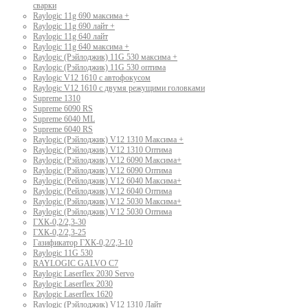
сварки
Raylogic 11g 690 максима +
Raylogic 11g 690 лайт +
Raylogic 11g 640 лайт
Raylogic 11g 640 максима +
Raylogic (Рэйлоджик) 11G 530 максима +
Raylogic (Рэйлоджик) 11G 530 оптима
Raylogic V12 1610 с автофокусом
Raylogic V12 1610 с двумя режущими головками
Supreme 1310
Supreme 6090 RS
Supreme 6040 ML
Supreme 6040 RS
Raylogic (Рэйлоджик) V12 1310 Максима +
Raylogic (Рэйлоджик) V12 1310 Оптима
Raylogic (Рэйлоджик) V12 6090 Максима+
Raylogic (Рэйлоджик) V12 6090 Оптима
Raylogic (Рейлоджик) V12 6040 Максима+
Raylogic (Рейлоджик) V12 6040 Оптима
Raylogic (Рэйлоджик) V12 5030 Максима+
Raylogic (Рэйлоджик) V12 5030 Оптима
ГХК-0,2/2,3-30
ГХК-0,2/2,3-25
Газификатор ГХК-0,2/2,3-10
Raylogic 11G 530
RAYLOGIC GALVO С7
Raylogic Laserflex 2030 Servo
Raylogic Laserflex 2030
Raylogic Laserflex 1620
Raylogic (Рэйлоджик) V12 1310 Лайт