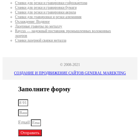
Станки для резки и гравировки гофрокартона
Станки для резки и гравировки бумаги
Станки для резки и гравировки акрила
Станки для гравировки и резки алюминия
Охлаждение: Водяное
Лазерные граверы по металлу
Raycus — надежный поставщик промышленных волоконных
лазеров
Cтанки лазерной сварки металла
© 2008-2021
СОЗДАНИЕ И ПРОДВИЖЕНИЕ САЙТОВ GENERAL MAREKTING
Заполните форму
Email
Отправить