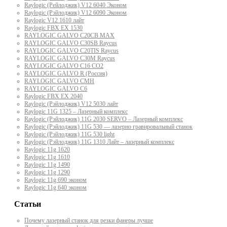
Raylogic (Рейлоджик) V12 6040 Эконом
Raylogic (Рэйлоджик) V12 6090 Эконом
Raylogic V12 1610 лайт
Raylogic FBX EX 1530
RAYLOGIC GALVO С20CB MAX
RAYLOGIC GALVO С30SB Raycus
RAYLOGIC GALVO C20TIS Raycus
RAYLOGIC GALVO С30M Raycus
RAYLOGIC GALVO С16 CO2
RAYLOGIC GALVO R (Россия)
RAYLOGIC GALVO CMH
RAYLOGIC GALVO С6
Raylogic FBX EX 2040
Raylogic (Рэйлоджик) V12 5030 лайт
Raylogic 11G 1325 – Лазерный комплекс
Raylogic (Рэйлоджик) 11G 2030 SERVO – Лазерный комплекс
Raylogic (Рэйлоджик) 11G 530 — лазерно гравировальный станок
Raylogic (Рэйлоджик) 11G 530 light
Raylogic (Рэйлоджик) 11G 1310 Лайт – лазерный комплекс
Raylogic 11g 1620
Raylogic 11g 1610
Raylogic 11g 1490
Raylogic 11g 1290
Raylogic 11g 690 эконом
Raylogic 11g 640 эконом
Статьи
Почему лазерный станок для резки фанеры лучше