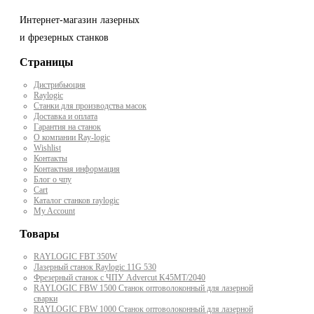
Интернет-магазин лазерных
и фрезерных станков
Страницы
Дистрибьюция
Raylogic
Станки для производства масок
Доставка и оплата
Гарантия на станок
О компании Ray-logic
Wishlist
Контакты
Контактная информация
Блог о чпу
Cart
Каталог станков raylogic
My Account
Товары
RAYLOGIC FBT 350W
Лазерный станок Raylogic 11G 530
Фрезерный станок с ЧПУ Advercut K45MT/2040
RAYLOGIC FBW 1500 Станок оптоволоконный для лазерной
сварки
RAYLOGIC FBW 1000 Станок оптоволоконный для лазерной