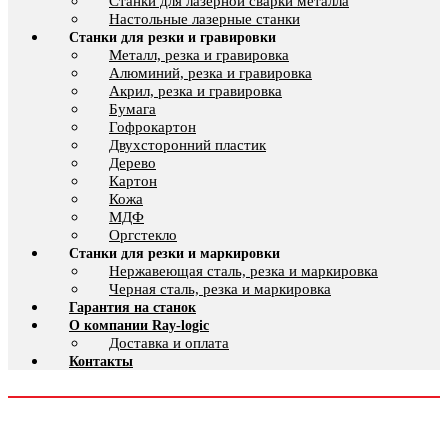
Cтанки для лазерной сварки металла
Настольные лазерные станки
Станки для резки и гравировки
Металл, резка и гравировка
Алюминий, резка и гравировка
Акрил, резка и гравировка
Бумага
Гофрокартон
Двухсторонний пластик
Дерево
Картон
Кожа
МДФ
Оргстекло
Станки для резки и маркировки
Нержавеющая сталь, резка и маркировка
Черная сталь, резка и маркировка
Гарантия на станок
О компании Ray-logic
Доставка и оплата
Контакты