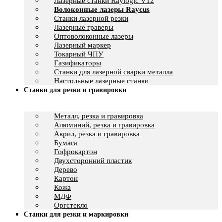
Лазерные станки Raylogic V12
Волоконные лазеры Raycus
Станки лазерной резки
Лазерные граверы
Оптоволоконные лазеры
Лазерный маркер
Токарный ЧПУ
Газификаторы
Cтанки для лазерной сварки металла
Настольные лазерные станки
Станки для резки и гравировки
Металл, резка и гравировка
Алюминий, резка и гравировка
Акрил, резка и гравировка
Бумага
Гофрокартон
Двухсторонний пластик
Дерево
Картон
Кожа
МДФ
Оргстекло
Станки для резки и маркировки