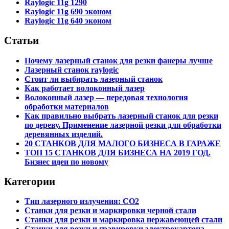
Raylogic 11g 1290
Raylogic 11g 690 эконом
Raylogic 11g 640 эконом
Статьи
Почему лазерный станок для резки фанеры лучше
Лазерный станок raylogic
Стоит ли выбирать лазерный станок
Как работает волоконный лазер
Волоконный лазер — передовая технология
обработки материалов
Как правильно выбрать лазерный станок для резки
по дереву. Применение лазерной резки для обработки
деревянных изделий.
20 СТАНКОВ ДЛЯ МАЛОГО БИЗНЕСА В ГАРАЖЕ
ТОП 15 СТАНКОВ ДЛЯ БИЗНЕСА НА 2019 ГОД.
Бизнес идеи по новому
Категории
Тип лазерного излучения: СО2
Станки для резки и маркировки черной стали
Станки для резки и маркировка нержавеющей стали
Станки для резки и гравировки электрокартона