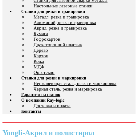
Cтанки для лазерной сварки металла
Настольные лазерные станки
Станки для резки и гравировки
Металл, резка и гравировка
Алюминий, резка и гравировка
Акрил, резка и гравировка
Бумага
Гофрокартон
Двухсторонний пластик
Дерево
Картон
Кожа
МДФ
Оргстекло
Станки для резки и маркировки
Нержавеющая сталь, резка и маркировка
Черная сталь, резка и маркировка
Гарантия на станок
О компании Ray-logic
Доставка и оплата
Контакты
Yongli-Акрил и полистирол