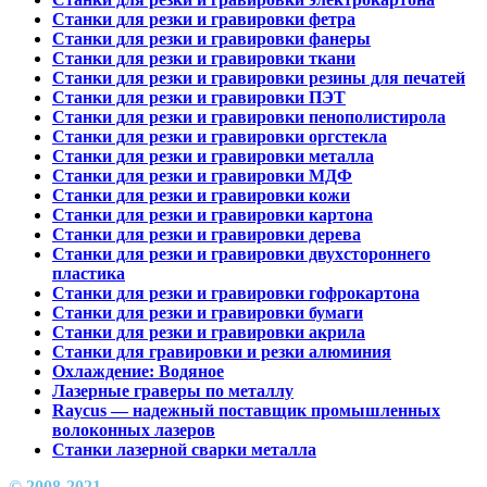
Станки для резки и гравировки фетра
Станки для резки и гравировки фанеры
Станки для резки и гравировки ткани
Станки для резки и гравировки резины для печатей
Станки для резки и гравировки ПЭТ
Станки для резки и гравировки пенополистирола
Станки для резки и гравировки оргстекла
Станки для резки и гравировки металла
Станки для резки и гравировки МДФ
Станки для резки и гравировки кожи
Станки для резки и гравировки картона
Станки для резки и гравировки дерева
Станки для резки и гравировки двухстороннего
пластика
Станки для резки и гравировки гофрокартона
Станки для резки и гравировки бумаги
Станки для резки и гравировки акрила
Станки для гравировки и резки алюминия
Охлаждение: Водяное
Лазерные граверы по металлу
Raycus — надежный поставщик промышленных
волоконных лазеров
Cтанки лазерной сварки металла
© 2008-2021