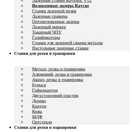
Лазерные станки Raylogic V12
Волоконные лазеры Raycus
Станки лазерной резки
Лазерные граверы
Оптоволоконные лазеры
Лазерный маркер
Токарный ЧПУ
Газификаторы
Cтанки для лазерной сварки металла
Настольные лазерные станки
Станки для резки и гравировки
Металл, резка и гравировка
Алюминий, резка и гравировка
Акрил, резка и гравировка
Бумага
Гофрокартон
Двухсторонний пластик
Дерево
Картон
Кожа
МДФ
Оргстекло
Станки для резки и маркировки