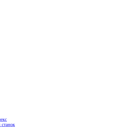
лекс
 станок