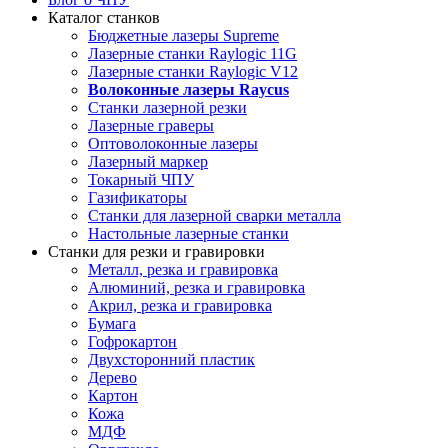
Каталог станков
Бюджетные лазеры Supreme
Лазерные станки Raylogic 11G
Лазерные станки Raylogic V12
Волоконные лазеры Raycus
Станки лазерной резки
Лазерные граверы
Оптоволоконные лазеры
Лазерный маркер
Токарный ЧПУ
Газификаторы
Cтанки для лазерной сварки металла
Настольные лазерные станки
Станки для резки и гравировки
Металл, резка и гравировка
Алюминий, резка и гравировка
Акрил, резка и гравировка
Бумага
Гофрокартон
Двухсторонний пластик
Дерево
Картон
Кожа
МДФ