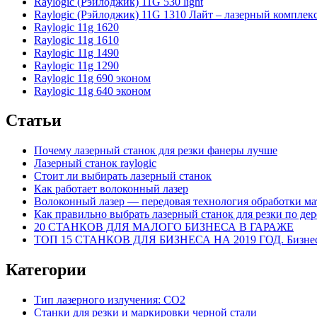
Raylogic (Рэйлоджик) 11G 530 light
Raylogic (Рэйлоджик) 11G 1310 Лайт – лазерный комплек
Raylogic 11g 1620
Raylogic 11g 1610
Raylogic 11g 1490
Raylogic 11g 1290
Raylogic 11g 690 эконом
Raylogic 11g 640 эконом
Статьи
Почему лазерный станок для резки фанеры лучше
Лазерный станок raylogic
Стоит ли выбирать лазерный станок
Как работает волоконный лазер
Волоконный лазер — передовая технология обработки ма
Как правильно выбрать лазерный станок для резки по дер
20 СТАНКОВ ДЛЯ МАЛОГО БИЗНЕСА В ГАРАЖЕ
ТОП 15 СТАНКОВ ДЛЯ БИЗНЕСА НА 2019 ГОД. Бизнес 
Категории
Тип лазерного излучения: СО2
Станки для резки и маркировки черной стали