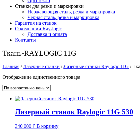
Оргстекло
Станки для резки и маркировки
Нержавеющая сталь, резка и маркировка
Черная сталь, резка и маркировка
Гарантия на станок
О компании Ray-logic
Доставка и оплата
Контакты
Ткань-RAYLOGIC 11G
Главная
/
Лазерные станки
/
Лазерные станки Raylogic 11G
/ Тк
Отображение единственного товара
Лазерный станок Raylogic 11G 530
340 000
₽
В корзину