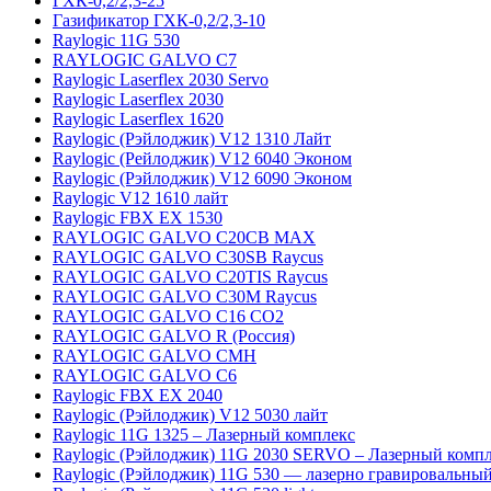
ГХК-0,2/2,3-25
Газификатор ГХК-0,2/2,3-10
Raylogic 11G 530
RAYLOGIC GALVO С7
Raylogic Laserflex 2030 Servo
Raylogic Laserflex 2030
Raylogic Laserflex 1620
Raylogic (Рэйлоджик) V12 1310 Лайт
Raylogic (Рейлоджик) V12 6040 Эконом
Raylogic (Рэйлоджик) V12 6090 Эконом
Raylogic V12 1610 лайт
Raylogic FBX EX 1530
RAYLOGIC GALVO С20CB MAX
RAYLOGIC GALVO С30SB Raycus
RAYLOGIC GALVO C20TIS Raycus
RAYLOGIC GALVO С30M Raycus
RAYLOGIC GALVO С16 CO2
RAYLOGIC GALVO R (Россия)
RAYLOGIC GALVO CMH
RAYLOGIC GALVO С6
Raylogic FBX EX 2040
Raylogic (Рэйлоджик) V12 5030 лайт
Raylogic 11G 1325 – Лазерный комплекс
Raylogic (Рэйлоджик) 11G 2030 SERVO – Лазерный комп
Raylogic (Рэйлоджик) 11G 530 — лазерно гравировальный