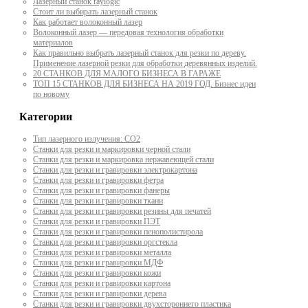
Лазерный станок raylogic
Стоит ли выбирать лазерный станок
Как работает волоконный лазер
Волоконный лазер — передовая технология обработки
материалов
Как правильно выбрать лазерный станок для резки по дереву.
Применение лазерной резки для обработки деревянных изделий.
20 СТАНКОВ ДЛЯ МАЛОГО БИЗНЕСА В ГАРАЖЕ
ТОП 15 СТАНКОВ ДЛЯ БИЗНЕСА НА 2019 ГОД. Бизнес идеи
по новому
Категории
Тип лазерного излучения: СО2
Станки для резки и маркировки черной стали
Станки для резки и маркировка нержавеющей стали
Станки для резки и гравировки электрокартона
Станки для резки и гравировки фетра
Станки для резки и гравировки фанеры
Станки для резки и гравировки ткани
Станки для резки и гравировки резины для печатей
Станки для резки и гравировки ПЭТ
Станки для резки и гравировки пенополистирола
Станки для резки и гравировки оргстекла
Станки для резки и гравировки металла
Станки для резки и гравировки МДФ
Станки для резки и гравировки кожи
Станки для резки и гравировки картона
Станки для резки и гравировки дерева
Станки для резки и гравировки двухстороннего пластика