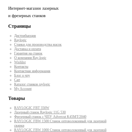
Интернет-магазин лазерных
и фрезерных станков
Страницы
Дистрибьюция
Raylogic
Станки для производства масок
Доставка и оплата
Гарантия на станок
О компании Ray-logic
Wishlist
Контакты
Контактная информация
Блог о чпу
Cart
Каталог станков raylogic
My Account
Товары
RAYLOGIC FBT 350W
Лазерный станок Raylogic 11G 530
Фрезерный станок с ЧПУ Advercut K45MT/2040
RAYLOGIC FBW 1500 Станок оптоволоконный для лазерной
сварки
RAYLOGIC FBW 1000 Станок оптоволоконный для лазерной