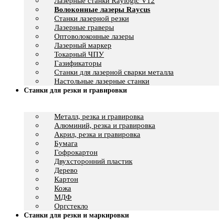
Лазерные станки Raylogic V12
Волоконные лазеры Raycus
Станки лазерной резки
Лазерные граверы
Оптоволоконные лазеры
Лазерный маркер
Токарный ЧПУ
Газификаторы
Cтанки для лазерной сварки металла
Настольные лазерные станки
Станки для резки и гравировки
Металл, резка и гравировка
Алюминий, резка и гравировка
Акрил, резка и гравировка
Бумага
Гофрокартон
Двухсторонний пластик
Дерево
Картон
Кожа
МДФ
Оргстекло
Станки для резки и маркировки