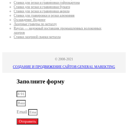
Станки для резки и гравировки гофрокартона
Станки для резки и гравировки бумаги
Станки для резки и гравировки акрила
Станки для гравировки и резки алюминия
Охлаждение: Водяное
Лазерные граверы по металлу
Raycus — надежный поставщик промышленных волоконных
лазеров
Cтанки лазерной сварки металла
© 2008-2021
СОЗДАНИЕ И ПРОДВИЖЕНИЕ САЙТОВ GENERAL MAREKTING
Заполните форму
Email
Отправить