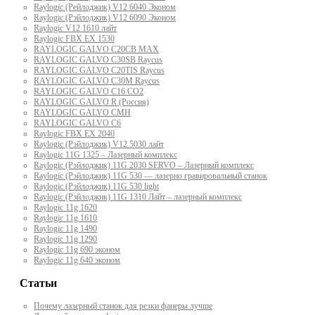
Raylogic (Рейлоджик) V12 6040 Эконом
Raylogic (Рэйлоджик) V12 6090 Эконом
Raylogic V12 1610 лайт
Raylogic FBX EX 1530
RAYLOGIC GALVO С20CB MAX
RAYLOGIC GALVO С30SB Raycus
RAYLOGIC GALVO C20TIS Raycus
RAYLOGIC GALVO С30M Raycus
RAYLOGIC GALVO С16 CO2
RAYLOGIC GALVO R (Россия)
RAYLOGIC GALVO CMH
RAYLOGIC GALVO С6
Raylogic FBX EX 2040
Raylogic (Рэйлоджик) V12 5030 лайт
Raylogic 11G 1325 – Лазерный комплекс
Raylogic (Рэйлоджик) 11G 2030 SERVO – Лазерный комплекс
Raylogic (Рэйлоджик) 11G 530 — лазерно гравировальный станок
Raylogic (Рэйлоджик) 11G 530 light
Raylogic (Рэйлоджик) 11G 1310 Лайт – лазерный комплекс
Raylogic 11g 1620
Raylogic 11g 1610
Raylogic 11g 1490
Raylogic 11g 1290
Raylogic 11g 690 эконом
Raylogic 11g 640 эконом
Статьи
Почему лазерный станок для резки фанеры лучше