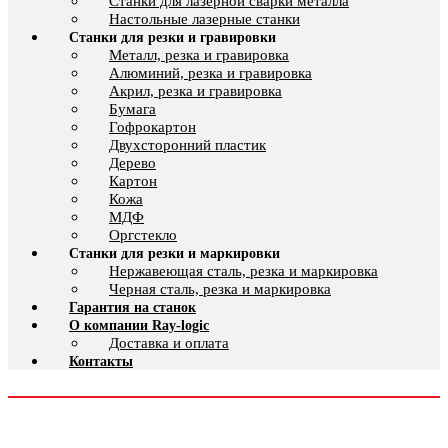
Cтанки для лазерной сварки металла
Настольные лазерные станки
Станки для резки и гравировки
Металл, резка и гравировка
Алюминий, резка и гравировка
Акрил, резка и гравировка
Бумага
Гофрокартон
Двухсторонний пластик
Дерево
Картон
Кожа
МДФ
Оргстекло
Станки для резки и маркировки
Нержавеющая сталь, резка и маркировка
Черная сталь, резка и маркировка
Гарантия на станок
О компании Ray-logic
Доставка и оплата
Контакты