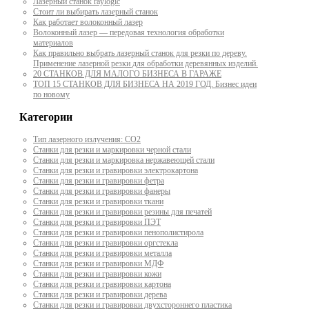
Лазерный станок raylogic
Стоит ли выбирать лазерный станок
Как работает волоконный лазер
Волоконный лазер — передовая технология обработки
материалов
Как правильно выбрать лазерный станок для резки по дереву.
Применение лазерной резки для обработки деревянных изделий.
20 СТАНКОВ ДЛЯ МАЛОГО БИЗНЕСА В ГАРАЖЕ
ТОП 15 СТАНКОВ ДЛЯ БИЗНЕСА НА 2019 ГОД. Бизнес идеи
по новому
Категории
Тип лазерного излучения: СО2
Станки для резки и маркировки черной стали
Станки для резки и маркировка нержавеющей стали
Станки для резки и гравировки электрокартона
Станки для резки и гравировки фетра
Станки для резки и гравировки фанеры
Станки для резки и гравировки ткани
Станки для резки и гравировки резины для печатей
Станки для резки и гравировки ПЭТ
Станки для резки и гравировки пенополистирола
Станки для резки и гравировки оргстекла
Станки для резки и гравировки металла
Станки для резки и гравировки МДФ
Станки для резки и гравировки кожи
Станки для резки и гравировки картона
Станки для резки и гравировки дерева
Станки для резки и гравировки двухстороннего пластика