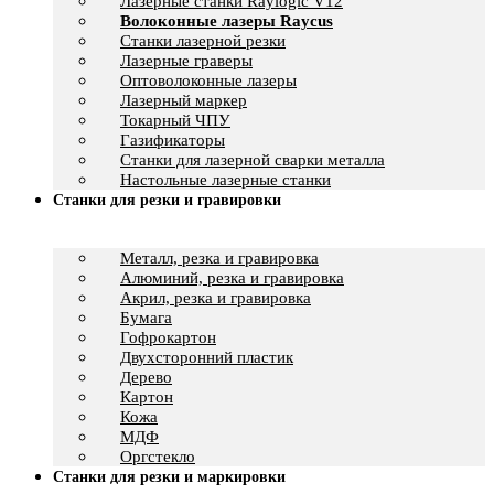
Лазерные станки Raylogic V12
Волоконные лазеры Raycus
Станки лазерной резки
Лазерные граверы
Оптоволоконные лазеры
Лазерный маркер
Токарный ЧПУ
Газификаторы
Cтанки для лазерной сварки металла
Настольные лазерные станки
Станки для резки и гравировки
Металл, резка и гравировка
Алюминий, резка и гравировка
Акрил, резка и гравировка
Бумага
Гофрокартон
Двухсторонний пластик
Дерево
Картон
Кожа
МДФ
Оргстекло
Станки для резки и маркировки