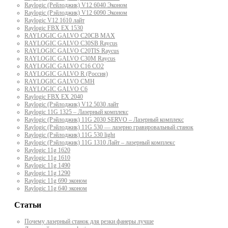
Raylogic (Рейлоджик) V12 6040 Эконом
Raylogic (Рэйлоджик) V12 6090 Эконом
Raylogic V12 1610 лайт
Raylogic FBX EX 1530
RAYLOGIC GALVO С20CB MAX
RAYLOGIC GALVO С30SB Raycus
RAYLOGIC GALVO C20TIS Raycus
RAYLOGIC GALVO С30M Raycus
RAYLOGIC GALVO С16 CO2
RAYLOGIC GALVO R (Россия)
RAYLOGIC GALVO CMH
RAYLOGIC GALVO С6
Raylogic FBX EX 2040
Raylogic (Рэйлоджик) V12 5030 лайт
Raylogic 11G 1325 – Лазерный комплекс
Raylogic (Рэйлоджик) 11G 2030 SERVO – Лазерный комплекс
Raylogic (Рэйлоджик) 11G 530 — лазерно гравировальный станок
Raylogic (Рэйлоджик) 11G 530 light
Raylogic (Рэйлоджик) 11G 1310 Лайт – лазерный комплекс
Raylogic 11g 1620
Raylogic 11g 1610
Raylogic 11g 1490
Raylogic 11g 1290
Raylogic 11g 690 эконом
Raylogic 11g 640 эконом
Статьи
Почему лазерный станок для резки фанеры лучше