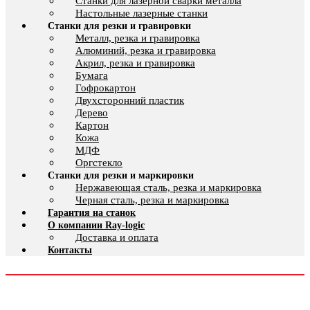
Cтанки для лазерной сварки металла
Настольные лазерные станки
Станки для резки и гравировки
Металл, резка и гравировка
Алюминий, резка и гравировка
Акрил, резка и гравировка
Бумага
Гофрокартон
Двухсторонний пластик
Дерево
Картон
Кожа
МДФ
Оргстекло
Станки для резки и маркировки
Нержавеющая сталь, резка и маркировка
Черная сталь, резка и маркировка
Гарантия на станок
О компании Ray-logic
Доставка и оплата
Контакты