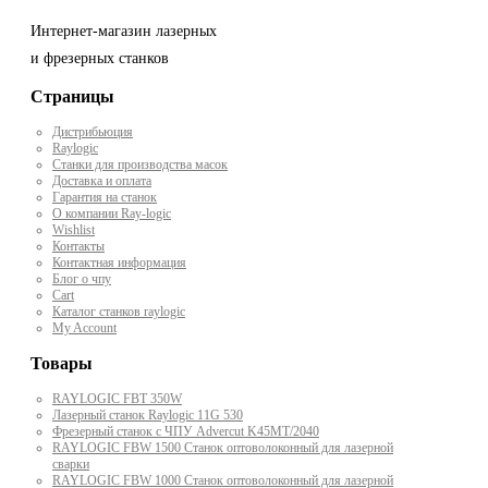
Интернет-магазин лазерных
и фрезерных станков
Страницы
Дистрибьюция
Raylogic
Станки для производства масок
Доставка и оплата
Гарантия на станок
О компании Ray-logic
Wishlist
Контакты
Контактная информация
Блог о чпу
Cart
Каталог станков raylogic
My Account
Товары
RAYLOGIC FBT 350W
Лазерный станок Raylogic 11G 530
Фрезерный станок с ЧПУ Advercut K45MT/2040
RAYLOGIC FBW 1500 Станок оптоволоконный для лазерной
сварки
RAYLOGIC FBW 1000 Станок оптоволоконный для лазерной