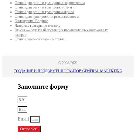
Станки для резки и гравировки гофрокартона
Станки для резки и гравировки бумаги
Станки для резки и гравировки акрила
Станки для гравировки и резки алюминия
Охлаждение: Водяное
Лазерные граверы по металлу
Raycus — надежный поставщик промышленных волоконных
лазеров
Cтанки лазерной сварки металла
© 2008-2021
СОЗДАНИЕ И ПРОДВИЖЕНИЕ САЙТОВ GENERAL MAREKTING
Заполните форму
Email
Отправить