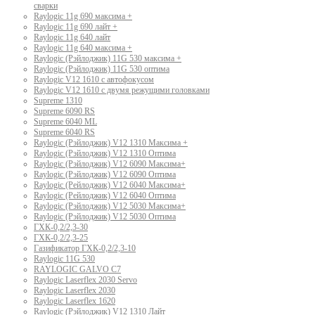
сварки
Raylogic 11g 690 максима +
Raylogic 11g 690 лайт +
Raylogic 11g 640 лайт
Raylogic 11g 640 максима +
Raylogic (Рэйлоджик) 11G 530 максима +
Raylogic (Рэйлоджик) 11G 530 оптима
Raylogic V12 1610 с автофокусом
Raylogic V12 1610 с двумя режущими головками
Supreme 1310
Supreme 6090 RS
Supreme 6040 ML
Supreme 6040 RS
Raylogic (Рэйлоджик) V12 1310 Максима +
Raylogic (Рэйлоджик) V12 1310 Оптима
Raylogic (Рэйлоджик) V12 6090 Максима+
Raylogic (Рэйлоджик) V12 6090 Оптима
Raylogic (Рейлоджик) V12 6040 Максима+
Raylogic (Рейлоджик) V12 6040 Оптима
Raylogic (Рэйлоджик) V12 5030 Максима+
Raylogic (Рэйлоджик) V12 5030 Оптима
ГХК-0,2/2,3-30
ГХК-0,2/2,3-25
Газификатор ГХК-0,2/2,3-10
Raylogic 11G 530
RAYLOGIC GALVO С7
Raylogic Laserflex 2030 Servo
Raylogic Laserflex 2030
Raylogic Laserflex 1620
Raylogic (Рэйлоджик) V12 1310 Лайт