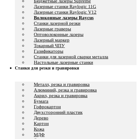
Бюджетные лазеры Supreme
Лазерные станки Raylogic 11G
Лазерные станки Raylogic V12
Волоконные лазеры Raycus
Станки лазерной резки
Лазерные граверы
Оптоволоконные лазеры
Лазерный маркер
Токарный ЧПУ
Газификаторы
Cтанки для лазерной сварки металла
Настольные лазерные станки
Станки для резки и гравировки
Металл, резка и гравировка
Алюминий, резка и гравировка
Акрил, резка и гравировка
Бумага
Гофрокартон
Двухсторонний пластик
Дерево
Картон
Кожа
МДФ