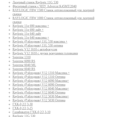
Лазерный станок Raylogic 11G 530
Фрезерный станок с ЧПУ Advercut K45MT/2040
RAYLOGIC FBW 1500 Станок оптоволоконный для лазерной
сварки
RAYLOGIC FBW 1000 Станок оптоволоконный для лазерной
сварки
Raylogic 11g 690 максима +
Raylogic 11g 690 лайт +
Raylogic 11g 640 лайт
Raylogic 11g 640 максима +
Raylogic (Рэйлоджик) 11G 530 максима +
Raylogic (Рэйлоджик) 11G 530 оптима
Raylogic V12 1610 с автофокусом
Raylogic V12 1610 с двумя режущими головками
Supreme 1310
Supreme 6090 RS
Supreme 6040 ML
Supreme 6040 RS
Raylogic (Рэйлоджик) V12 1310 Максима +
Raylogic (Рэйлоджик) V12 1310 Оптима
Raylogic (Рэйлоджик) V12 6090 Максима+
Raylogic (Рэйлоджик) V12 6090 Оптима
Raylogic (Рейлоджик) V12 6040 Максима+
Raylogic (Рейлоджик) V12 6040 Оптима
Raylogic (Рэйлоджик) V12 5030 Максима+
Raylogic (Рэйлоджик) V12 5030 Оптима
ГХК-0,2/2,3-30
ГХК-0,2/2,3-25
Газификатор ГХК-0,2/2,3-10
Raylogic 11G 530