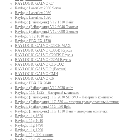
RAYLOGIC GALVO С7
Raylogic Laserflex 2030 Servo
Raylogic Laserflex 2030
Raylogic Laserflex 1620
Raylogic (Рэйлоджик) V12 1310 Лайт
Raylogic (Рейлоджик) V12 6040 Эконом
Raylogic (Рэйлоджик) V12 6090 Эконом
Raylogic V12 1610 лайт
Raylogic FBX EX 1530
RAYLOGIC GALVO С20CB MAX
RAYLOGIC GALVO С30SB Raycus
RAYLOGIC GALVO C20TIS Raycus
RAYLOGIC GALVO С30M Raycus
RAYLOGIC GALVO С16 CO2
RAYLOGIC GALVO R (Россия)
RAYLOGIC GALVO CMH
RAYLOGIC GALVO С6
Raylogic FBX EX 2040
Raylogic (Рэйлоджик) V12 5030 лайт
Raylogic 11G 1325 – Лазерный комплекс
Raylogic (Рэйлоджик) 11G 2030 SERVO – Лазерный комплекс
Raylogic (Рэйлоджик) 11G 530 — лазерно гравировальный станок
Raylogic (Рэйлоджик) 11G 530 light
Raylogic (Рэйлоджик) 11G 1310 Лайт – лазерный комплекс
Raylogic 11g 1620
Raylogic 11g 1610
Raylogic 11g 1490
Raylogic 11g 1290
Raylogic 11g 690 эконом
Raylogic 11g 640 эконом