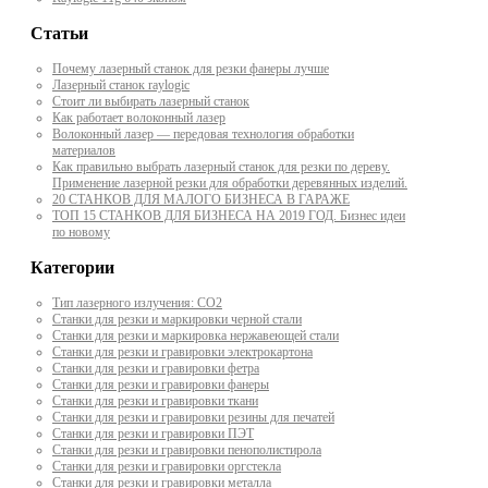
Статьи
Почему лазерный станок для резки фанеры лучше
Лазерный станок raylogic
Стоит ли выбирать лазерный станок
Как работает волоконный лазер
Волоконный лазер — передовая технология обработки
материалов
Как правильно выбрать лазерный станок для резки по дереву.
Применение лазерной резки для обработки деревянных изделий.
20 СТАНКОВ ДЛЯ МАЛОГО БИЗНЕСА В ГАРАЖЕ
ТОП 15 СТАНКОВ ДЛЯ БИЗНЕСА НА 2019 ГОД. Бизнес идеи
по новому
Категории
Тип лазерного излучения: СО2
Станки для резки и маркировки черной стали
Станки для резки и маркировка нержавеющей стали
Станки для резки и гравировки электрокартона
Станки для резки и гравировки фетра
Станки для резки и гравировки фанеры
Станки для резки и гравировки ткани
Станки для резки и гравировки резины для печатей
Станки для резки и гравировки ПЭТ
Станки для резки и гравировки пенополистирола
Станки для резки и гравировки оргстекла
Станки для резки и гравировки металла