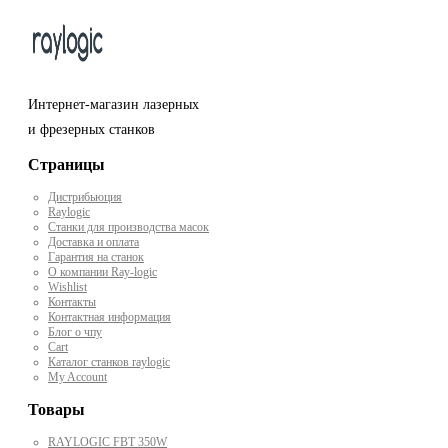
Интернет-магазин лазерных
и фрезерных станков
Страницы
Дистрибьюция
Raylogic
Станки для производства масок
Доставка и оплата
Гарантия на станок
О компании Ray-logic
Wishlist
Контакты
Контактная информация
Блог о чпу
Cart
Каталог станков raylogic
My Account
Товары
RAYLOGIC FBT 350W