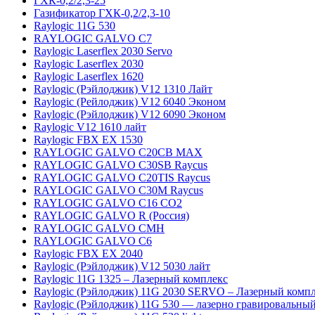
ГХК-0,2/2,3-25
Газификатор ГХК-0,2/2,3-10
Raylogic 11G 530
RAYLOGIC GALVO С7
Raylogic Laserflex 2030 Servo
Raylogic Laserflex 2030
Raylogic Laserflex 1620
Raylogic (Рэйлоджик) V12 1310 Лайт
Raylogic (Рейлоджик) V12 6040 Эконом
Raylogic (Рэйлоджик) V12 6090 Эконом
Raylogic V12 1610 лайт
Raylogic FBX EX 1530
RAYLOGIC GALVO С20CB MAX
RAYLOGIC GALVO С30SB Raycus
RAYLOGIC GALVO C20TIS Raycus
RAYLOGIC GALVO С30M Raycus
RAYLOGIC GALVO С16 CO2
RAYLOGIC GALVO R (Россия)
RAYLOGIC GALVO CMH
RAYLOGIC GALVO С6
Raylogic FBX EX 2040
Raylogic (Рэйлоджик) V12 5030 лайт
Raylogic 11G 1325 – Лазерный комплекс
Raylogic (Рэйлоджик) 11G 2030 SERVO – Лазерный комп
Raylogic (Рэйлоджик) 11G 530 — лазерно гравировальный