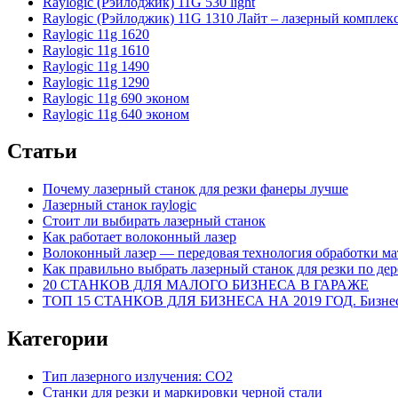
Raylogic (Рэйлоджик) 11G 530 light
Raylogic (Рэйлоджик) 11G 1310 Лайт – лазерный комплек
Raylogic 11g 1620
Raylogic 11g 1610
Raylogic 11g 1490
Raylogic 11g 1290
Raylogic 11g 690 эконом
Raylogic 11g 640 эконом
Статьи
Почему лазерный станок для резки фанеры лучше
Лазерный станок raylogic
Стоит ли выбирать лазерный станок
Как работает волоконный лазер
Волоконный лазер — передовая технология обработки ма
Как правильно выбрать лазерный станок для резки по дер
20 СТАНКОВ ДЛЯ МАЛОГО БИЗНЕСА В ГАРАЖЕ
ТОП 15 СТАНКОВ ДЛЯ БИЗНЕСА НА 2019 ГОД. Бизнес 
Категории
Тип лазерного излучения: СО2
Станки для резки и маркировки черной стали