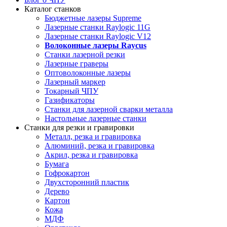
Каталог станков
Бюджетные лазеры Supreme
Лазерные станки Raylogic 11G
Лазерные станки Raylogic V12
Волоконные лазеры Raycus
Станки лазерной резки
Лазерные граверы
Оптоволоконные лазеры
Лазерный маркер
Токарный ЧПУ
Газификаторы
Cтанки для лазерной сварки металла
Настольные лазерные станки
Станки для резки и гравировки
Металл, резка и гравировка
Алюминий, резка и гравировка
Акрил, резка и гравировка
Бумага
Гофрокартон
Двухсторонний пластик
Дерево
Картон
Кожа
МДФ