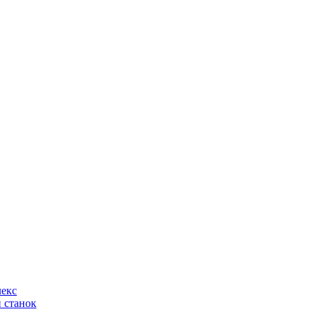
лекс
 станок