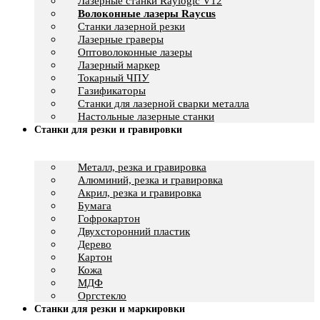
Лазерные станки Raylogic V12
Волоконные лазеры Raycus
Станки лазерной резки
Лазерные граверы
Оптоволоконные лазеры
Лазерный маркер
Токарный ЧПУ
Газификаторы
Cтанки для лазерной сварки металла
Настольные лазерные станки
Станки для резки и гравировки
Металл, резка и гравировка
Алюминий, резка и гравировка
Акрил, резка и гравировка
Бумага
Гофрокартон
Двухсторонний пластик
Дерево
Картон
Кожа
МДФ
Оргстекло
Станки для резки и маркировки