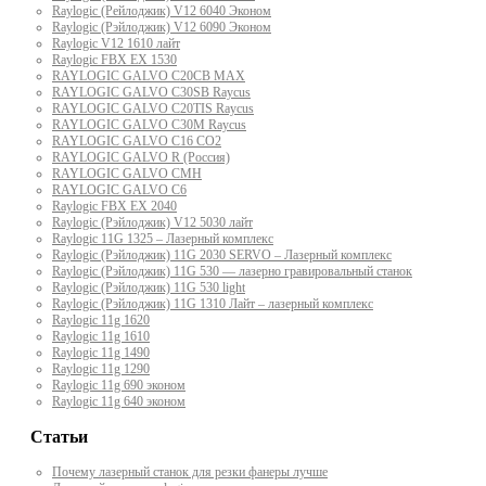
Raylogic (Рейлоджик) V12 6040 Эконом
Raylogic (Рэйлоджик) V12 6090 Эконом
Raylogic V12 1610 лайт
Raylogic FBX EX 1530
RAYLOGIC GALVO С20CB MAX
RAYLOGIC GALVO С30SB Raycus
RAYLOGIC GALVO C20TIS Raycus
RAYLOGIC GALVO С30M Raycus
RAYLOGIC GALVO С16 CO2
RAYLOGIC GALVO R (Россия)
RAYLOGIC GALVO CMH
RAYLOGIC GALVO С6
Raylogic FBX EX 2040
Raylogic (Рэйлоджик) V12 5030 лайт
Raylogic 11G 1325 – Лазерный комплекс
Raylogic (Рэйлоджик) 11G 2030 SERVO – Лазерный комплекс
Raylogic (Рэйлоджик) 11G 530 — лазерно гравировальный станок
Raylogic (Рэйлоджик) 11G 530 light
Raylogic (Рэйлоджик) 11G 1310 Лайт – лазерный комплекс
Raylogic 11g 1620
Raylogic 11g 1610
Raylogic 11g 1490
Raylogic 11g 1290
Raylogic 11g 690 эконом
Raylogic 11g 640 эконом
Статьи
Почему лазерный станок для резки фанеры лучше