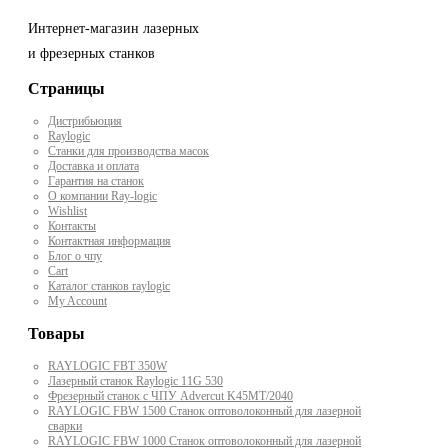
Интернет-магазин лазерных
и фрезерных станков
Страницы
Дистрибьюция
Raylogic
Станки для производства масок
Доставка и оплата
Гарантия на станок
О компании Ray-logic
Wishlist
Контакты
Контактная информация
Блог о чпу
Cart
Каталог станков raylogic
My Account
Товары
RAYLOGIC FBT 350W
Лазерный станок Raylogic 11G 530
Фрезерный станок с ЧПУ Advercut K45MT/2040
RAYLOGIC FBW 1500 Станок оптоволоконный для лазерной
сварки
RAYLOGIC FBW 1000 Станок оптоволоконный для лазерной