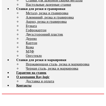
Cтанки для лазерной сварки металла
Настольные лазерные станки
Станки для резки и гравировки
Металл, резка и гравировка
Алюминий, резка и гравировка
Акрил, резка и гравировка
Бумага
Гофрокартон
Двухсторонний пластик
Дерево
Картон
Кожа
МДФ
Оргстекло
Станки для резки и маркировки
Нержавеющая сталь, резка и маркировка
Черная сталь, резка и маркировка
Гарантия на станок
О компании Ray-logic
Доставка и оплата
Контакты