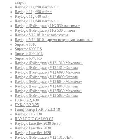
сварки
Raylogic 11g 690 максима +
Raylogic 11g 690 лайт +
Raylogic 11g 640 лайт
Raylogic 11g 640 максима +
Raylogic (Рэйлоджик) 11G 530 максима +
Raylogic (Рэйлоджик) 11G 530 оптима
Raylogic V12 1610 с автофокусом
Raylogic V12 1610 с двумя режущими головками
Supreme 1310
Supreme 6090 RS
Supreme 6040 ML
Supreme 6040 RS
Raylogic (Рэйлоджик) V12 1310 Максима +
Raylogic (Рэйлоджик) V12 1310 Оптима
Raylogic (Рэйлоджик) V12 6090 Максима+
Raylogic (Рэйлоджик) V12 6090 Оптима
Raylogic (Рейлоджик) V12 6040 Максима+
Raylogic (Рейлоджик) V12 6040 Оптима
Raylogic (Рэйлоджик) V12 5030 Максима+
Raylogic (Рэйлоджик) V12 5030 Оптима
ГХК-0,2/2,3-30
ГХК-0,2/2,3-25
Газификатор ГХК-0,2/2,3-10
Raylogic 11G 530
RAYLOGIC GALVO С7
Raylogic Laserflex 2030 Servo
Raylogic Laserflex 2030
Raylogic Laserflex 1620
Raylogic (Рэйлоджик) V12 1310 Лайт