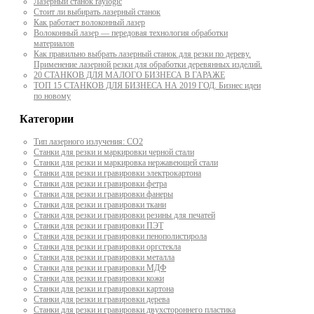
Лазерный станок raylogic
Стоит ли выбирать лазерный станок
Как работает волоконный лазер
Волоконный лазер — передовая технология обработки
материалов
Как правильно выбрать лазерный станок для резки по дереву.
Применение лазерной резки для обработки деревянных изделий.
20 СТАНКОВ ДЛЯ МАЛОГО БИЗНЕСА В ГАРАЖЕ
ТОП 15 СТАНКОВ ДЛЯ БИЗНЕСА НА 2019 ГОД. Бизнес идеи
по новому
Категории
Тип лазерного излучения: СО2
Станки для резки и маркировки черной стали
Станки для резки и маркировка нержавеющей стали
Станки для резки и гравировки электрокартона
Станки для резки и гравировки фетра
Станки для резки и гравировки фанеры
Станки для резки и гравировки ткани
Станки для резки и гравировки резины для печатей
Станки для резки и гравировки ПЭТ
Станки для резки и гравировки пенополистирола
Станки для резки и гравировки оргстекла
Станки для резки и гравировки металла
Станки для резки и гравировки МДФ
Станки для резки и гравировки кожи
Станки для резки и гравировки картона
Станки для резки и гравировки дерева
Станки для резки и гравировки двухстороннего пластика