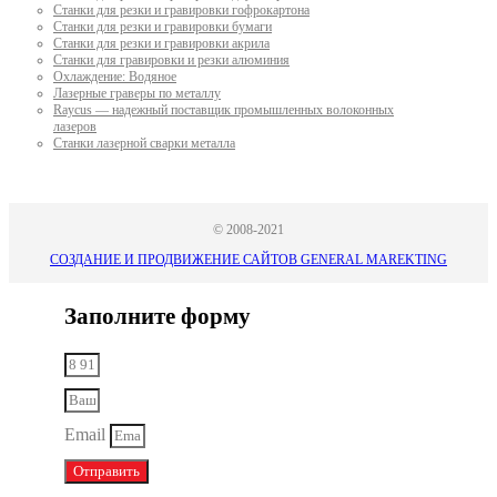
Станки для резки и гравировки гофрокартона
Станки для резки и гравировки бумаги
Станки для резки и гравировки акрила
Станки для гравировки и резки алюминия
Охлаждение: Водяное
Лазерные граверы по металлу
Raycus — надежный поставщик промышленных волоконных
лазеров
Cтанки лазерной сварки металла
© 2008-2021
СОЗДАНИЕ И ПРОДВИЖЕНИЕ САЙТОВ GENERAL MAREKTING
Заполните форму
Email
Отправить