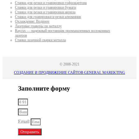
Станки для резки и гравировки гофрокартона
Станки для резки и гравировки бумаги
Станки для резки и гравировки акрила
Станки для гравировки и резки алюминия
Охлаждение: Водяное
Лазерные граверы по металлу
Raycus — надежный поставщик промышленных волоконных
лазеров
Cтанки лазерной сварки металла
© 2008-2021
СОЗДАНИЕ И ПРОДВИЖЕНИЕ САЙТОВ GENERAL MAREKTING
Заполните форму
Email
Отправить