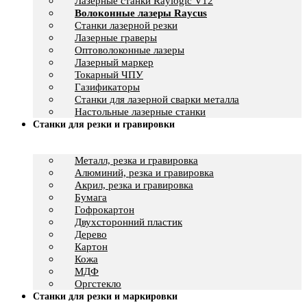
Лазерные станки Raylogic V12
Волоконные лазеры Raycus
Станки лазерной резки
Лазерные граверы
Оптоволоконные лазеры
Лазерный маркер
Токарный ЧПУ
Газификаторы
Cтанки для лазерной сварки металла
Настольные лазерные станки
Станки для резки и гравировки
Металл, резка и гравировка
Алюминий, резка и гравировка
Акрил, резка и гравировка
Бумага
Гофрокартон
Двухсторонний пластик
Дерево
Картон
Кожа
МДФ
Оргстекло
Станки для резки и маркировки