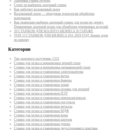
Лазерный станок raylogic
Стоит ли выбирать лазерный станок
Как работает волоконный лазер
Волоконный лазер — передовая технология обработки
материалов
Как правильно выбрать лазерный станок для резки по дереву.
Применение лазерной резки для обработки деревянных изделий.
20 СТАНКОВ ДЛЯ МАЛОГО БИЗНЕСА В ГАРАЖЕ
ТОП 15 СТАНКОВ ДЛЯ БИЗНЕСА НА 2019 ГОД. Бизнес идеи
по новому
Категории
Тип лазерного излучения: СО2
Станки для резки и маркировки черной стали
Станки для резки и маркировка нержавеющей стали
Станки для резки и гравировки электрокартона
Станки для резки и гравировки фетра
Станки для резки и гравировки фанеры
Станки для резки и гравировки ткани
Станки для резки и гравировки резины для печатей
Станки для резки и гравировки ПЭТ
Станки для резки и гравировки пенополистирола
Станки для резки и гравировки оргстекла
Станки для резки и гравировки металла
Станки для резки и гравировки МДФ
Станки для резки и гравировки кожи
Станки для резки и гравировки картона
Станки для резки и гравировки дерева
Станки для резки и гравировки двухстороннего пластика