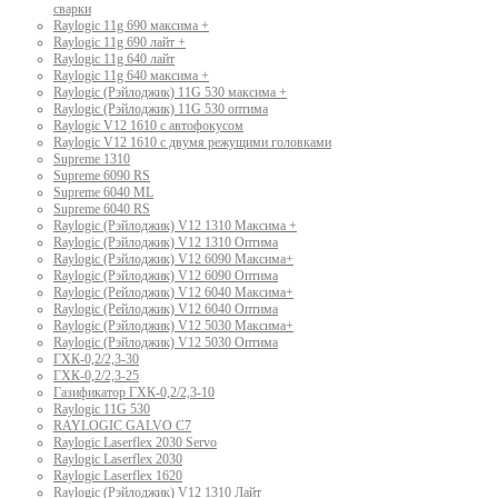
сварки
Raylogic 11g 690 максима +
Raylogic 11g 690 лайт +
Raylogic 11g 640 лайт
Raylogic 11g 640 максима +
Raylogic (Рэйлоджик) 11G 530 максима +
Raylogic (Рэйлоджик) 11G 530 оптима
Raylogic V12 1610 с автофокусом
Raylogic V12 1610 с двумя режущими головками
Supreme 1310
Supreme 6090 RS
Supreme 6040 ML
Supreme 6040 RS
Raylogic (Рэйлоджик) V12 1310 Максима +
Raylogic (Рэйлоджик) V12 1310 Оптима
Raylogic (Рэйлоджик) V12 6090 Максима+
Raylogic (Рэйлоджик) V12 6090 Оптима
Raylogic (Рейлоджик) V12 6040 Максима+
Raylogic (Рейлоджик) V12 6040 Оптима
Raylogic (Рэйлоджик) V12 5030 Максима+
Raylogic (Рэйлоджик) V12 5030 Оптима
ГХК-0,2/2,3-30
ГХК-0,2/2,3-25
Газификатор ГХК-0,2/2,3-10
Raylogic 11G 530
RAYLOGIC GALVO С7
Raylogic Laserflex 2030 Servo
Raylogic Laserflex 2030
Raylogic Laserflex 1620
Raylogic (Рэйлоджик) V12 1310 Лайт