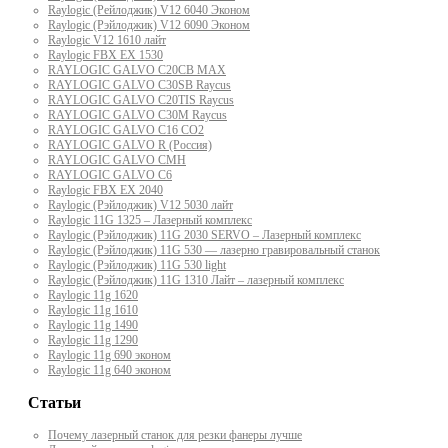
Raylogic (Рейлоджик) V12 6040 Эконом
Raylogic (Рэйлоджик) V12 6090 Эконом
Raylogic V12 1610 лайт
Raylogic FBX EX 1530
RAYLOGIC GALVO С20CB MAX
RAYLOGIC GALVO С30SB Raycus
RAYLOGIC GALVO C20TIS Raycus
RAYLOGIC GALVO С30M Raycus
RAYLOGIC GALVO С16 CO2
RAYLOGIC GALVO R (Россия)
RAYLOGIC GALVO CMH
RAYLOGIC GALVO С6
Raylogic FBX EX 2040
Raylogic (Рэйлоджик) V12 5030 лайт
Raylogic 11G 1325 – Лазерный комплекс
Raylogic (Рэйлоджик) 11G 2030 SERVO – Лазерный комплекс
Raylogic (Рэйлоджик) 11G 530 — лазерно гравировальный станок
Raylogic (Рэйлоджик) 11G 530 light
Raylogic (Рэйлоджик) 11G 1310 Лайт – лазерный комплекс
Raylogic 11g 1620
Raylogic 11g 1610
Raylogic 11g 1490
Raylogic 11g 1290
Raylogic 11g 690 эконом
Raylogic 11g 640 эконом
Статьи
Почему лазерный станок для резки фанеры лучше