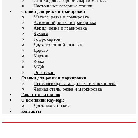
Cтанки для лазерной сварки металла
Настольные лазерные станки
Станки для резки и гравировки
Металл, резка и гравировка
Алюминий, резка и гравировка
Акрил, резка и гравировка
Бумага
Гофрокартон
Двухсторонний пластик
Дерево
Картон
Кожа
МДФ
Оргстекло
Станки для резки и маркировки
Нержавеющая сталь, резка и маркировка
Черная сталь, резка и маркировка
Гарантия на станок
О компании Ray-logic
Доставка и оплата
Контакты