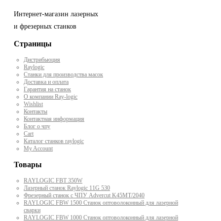
Интернет-магазин лазерных
и фрезерных станков
Страницы
Дистрибьюция
Raylogic
Станки для производства масок
Доставка и оплата
Гарантия на станок
О компании Ray-logic
Wishlist
Контакты
Контактная информация
Блог о чпу
Cart
Каталог станков raylogic
My Account
Товары
RAYLOGIC FBT 350W
Лазерный станок Raylogic 11G 530
Фрезерный станок с ЧПУ Advercut K45MT/2040
RAYLOGIC FBW 1500 Станок оптоволоконный для лазерной
сварки
RAYLOGIC FBW 1000 Станок оптоволоконный для лазерной