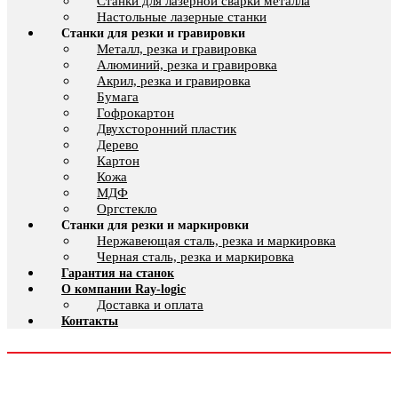
Cтанки для лазерной сварки металла
Настольные лазерные станки
Станки для резки и гравировки
Металл, резка и гравировка
Алюминий, резка и гравировка
Акрил, резка и гравировка
Бумага
Гофрокартон
Двухсторонний пластик
Дерево
Картон
Кожа
МДФ
Оргстекло
Станки для резки и маркировки
Нержавеющая сталь, резка и маркировка
Черная сталь, резка и маркировка
Гарантия на станок
О компании Ray-logic
Доставка и оплата
Контакты