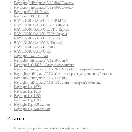
Raylogic (Рейлоджик) V12 6040 Эконом
Raylogic (Рэйлоджик) V12 6090 Эконом
Raylogic V12 1610 лайт
Raylogic FBX EX 1530
RAYLOGIC GALVO С20CB MAX
RAYLOGIC GALVO С30SB Raycus
RAYLOGIC GALVO C20TIS Raycus
RAYLOGIC GALVO С30M Raycus
RAYLOGIC GALVO С16 CO2
RAYLOGIC GALVO R (Россия)
RAYLOGIC GALVO CMH
RAYLOGIC GALVO С6
Raylogic FBX EX 2040
Raylogic (Рэйлоджик) V12 5030 лайт
Raylogic 11G 1325 – Лазерный комплекс
Raylogic (Рэйлоджик) 11G 2030 SERVO – Лазерный комплекс
Raylogic (Рэйлоджик) 11G 530 — лазерно гравировальный станок
Raylogic (Рэйлоджик) 11G 530 light
Raylogic (Рэйлоджик) 11G 1310 Лайт – лазерный комплекс
Raylogic 11g 1620
Raylogic 11g 1610
Raylogic 11g 1490
Raylogic 11g 1290
Raylogic 11g 690 эконом
Raylogic 11g 640 эконом
Статьи
Почему лазерный станок для резки фанеры лучше