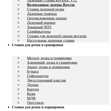
Лазерные станки Raylogic V12
Волоконные лазеры Raycus
Станки лазерной резки
Лазерные граверы
Оптоволоконные лазеры
Лазерный маркер
Токарный ЧПУ
Газификаторы
Cтанки для лазерной сварки металла
Настольные лазерные станки
Станки для резки и гравировки
Металл, резка и гравировка
Алюминий, резка и гравировка
Акрил, резка и гравировка
Бумага
Гофрокартон
Двухсторонний пластик
Дерево
Картон
Кожа
МДФ
Оргстекло
Станки для резки и маркировки