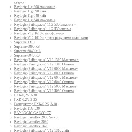
сварки
Raylogic 11g 690 максима +
Raylogic 11g 690 лайт +
Raylogic 11g 640 лайт
Raylogic 11g 640 максима +
Raylogic (Рэйлоджик) 11G 530 максима +
Raylogic (Рэйлоджик) 11G 530 оптима
Raylogic V12 1610 с автофокусом
Raylogic V12 1610 с двумя режущими головками
Supreme 1310
Supreme 6090 RS
Supreme 6040 ML
Supreme 6040 RS
Raylogic (Рэйлоджик) V12 1310 Максима +
Raylogic (Рэйлоджик) V12 1310 Оптима
Raylogic (Рэйлоджик) V12 6090 Максима+
Raylogic (Рэйлоджик) V12 6090 Оптима
Raylogic (Рейлоджик) V12 6040 Максима+
Raylogic (Рейлоджик) V12 6040 Оптима
Raylogic (Рэйлоджик) V12 5030 Максима+
Raylogic (Рэйлоджик) V12 5030 Оптима
ГХК-0,2/2,3-30
ГХК-0,2/2,3-25
Газификатор ГХК-0,2/2,3-10
Raylogic 11G 530
RAYLOGIC GALVO С7
Raylogic Laserflex 2030 Servo
Raylogic Laserflex 2030
Raylogic Laserflex 1620
Raylogic (Рэйлоджик) V12 1310 Лайт