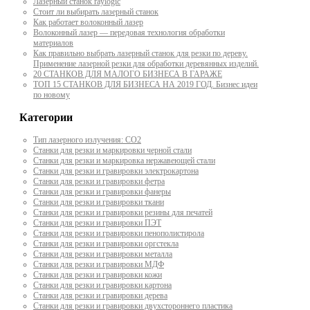
Лазерный станок raylogic
Стоит ли выбирать лазерный станок
Как работает волоконный лазер
Волоконный лазер — передовая технология обработки
материалов
Как правильно выбрать лазерный станок для резки по дереву.
Применение лазерной резки для обработки деревянных изделий.
20 СТАНКОВ ДЛЯ МАЛОГО БИЗНЕСА В ГАРАЖЕ
ТОП 15 СТАНКОВ ДЛЯ БИЗНЕСА НА 2019 ГОД. Бизнес идеи
по новому
Категории
Тип лазерного излучения: СО2
Станки для резки и маркировки черной стали
Станки для резки и маркировка нержавеющей стали
Станки для резки и гравировки электрокартона
Станки для резки и гравировки фетра
Станки для резки и гравировки фанеры
Станки для резки и гравировки ткани
Станки для резки и гравировки резины для печатей
Станки для резки и гравировки ПЭТ
Станки для резки и гравировки пенополистирола
Станки для резки и гравировки оргстекла
Станки для резки и гравировки металла
Станки для резки и гравировки МДФ
Станки для резки и гравировки кожи
Станки для резки и гравировки картона
Станки для резки и гравировки дерева
Станки для резки и гравировки двухстороннего пластика