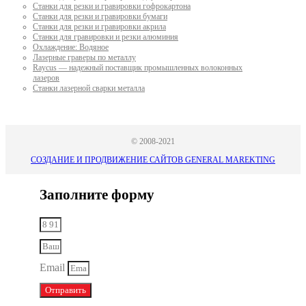
Станки для резки и гравировки гофрокартона
Станки для резки и гравировки бумаги
Станки для резки и гравировки акрила
Станки для гравировки и резки алюминия
Охлаждение: Водяное
Лазерные граверы по металлу
Raycus — надежный поставщик промышленных волоконных
лазеров
Cтанки лазерной сварки металла
© 2008-2021
СОЗДАНИЕ И ПРОДВИЖЕНИЕ САЙТОВ GENERAL MAREKTING
Заполните форму
Email
Отправить