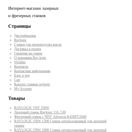
Интернет-магазин лазерных
и фрезерных станков
Страницы
Дистрибьюция
Raylogic
Станки для производства масок
Доставка и оплата
Гарантия на станок
О компании Ray-logic
Wishlist
Контакты
Контактная информация
Блог о чпу
Cart
Каталог станков raylogic
My Account
Товары
RAYLOGIC FBT 350W
Лазерный станок Raylogic 11G 530
Фрезерный станок с ЧПУ Advercut K45MT/2040
RAYLOGIC FBW 1500 Станок оптоволоконный для лазерной
сварки
RAYLOGIC FBW 1000 Станок оптоволоконный для лазерной