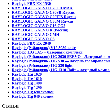
Raylogic FBX EX 1530
RAYLOGIC GALVO С20CB MAX
RAYLOGIC GALVO С30SB Raycus
RAYLOGIC GALVO C20TIS Raycus
RAYLOGIC GALVO С30M Raycus
RAYLOGIC GALVO С16 CO2
RAYLOGIC GALVO R (Россия)
RAYLOGIC GALVO CMH
RAYLOGIC GALVO С6
Raylogic FBX EX 2040
Raylogic (Рэйлоджик) V12 5030 лайт
Raylogic 11G 1325 – Лазерный комплекс
Raylogic (Рэйлоджик) 11G 2030 SERVO – Лазерный ко
Raylogic (Рэйлоджик) 11G 530 — лазерно гравироваль
Raylogic (Рэйлоджик) 11G 530 light
Raylogic (Рэйлоджик) 11G 1310 Лайт – лазерный компл
Raylogic 11g 1620
Raylogic 11g 1610
Raylogic 11g 1490
Raylogic 11g 1290
Raylogic 11g 690 эконом
Raylogic 11g 640 эконом
Статьи