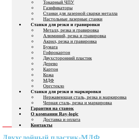
Токарный ЧПУ
Газификаторы
Cтанки для лазерной сварки металла
Настольные лазерные станки
Станки для резки и гравировки
Металл, резка и гравировка
Алюминий, резка и гравировка
Акрил, резка и гравировка
Бумага
Гофрокартон
Двухсторонний пластик
Дерево
Картон
Кожа
МДФ
Оргстекло
Станки для резки и маркировки
Нержавеющая сталь, резка и маркировка
Черная сталь, резка и маркировка
Гарантия на станок
О компании Ray-logic
Доставка и оплата
Контакты
Двухслойный пластик-МДФ