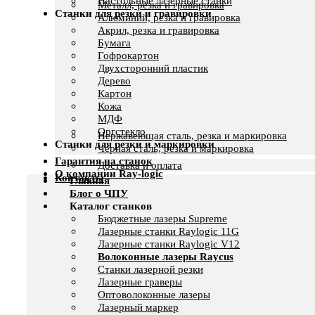
Настольные лазерные станки
Металл, резка и гравировка
Станки для резки и гравировки
Алюминий, резка и гравировка
Акрил, резка и гравировка
Бумага
Гофрокартон
Двухсторонний пластик
Дерево
Картон
Кожа
МДФ
Оргстекло
Нержавеющая сталь, резка и маркировка
Станки для резки и маркировки
Черная сталь, резка и маркировка
Гарантия на станок
Доставка и оплата
О компании Ray-logic
Контакты
Главная
Блог о ЧПУ
Каталог станков
Бюджетные лазеры Supreme
Лазерные станки Raylogic 11G
Лазерные станки Raylogic V12
Волоконные лазеры Raycus
Станки лазерной резки
Лазерные граверы
Оптоволоконные лазеры
Лазерный маркер