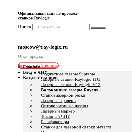
Официальный сайт по продаже
станков Raylogic
Поиск
moscow@ray-logic.ru
Отдел продаж
Бесплатный звонок
Главная
Блог о ЧПУ
Бюджетные лазеры Supreme
Каталог станков
Лазерные станки Raylogic 11G
Лазерные станки Raylogic V12
Волоконные лазеры Raycus
Станки лазерной резки
Лазерные граверы
Оптоволоконные лазеры
Лазерный маркер
Токарный ЧПУ
Газификаторы
Cтанки для лазерной сварки металла