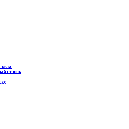
мплекс
ный станок
екс