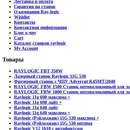
Доставка и оплата
Гарантия на станок
О компании Ray-logic
Wishlist
Контакты
Контактная информация
Блог о чпу
Cart
Каталог станков raylogic
My Account
Товары
RAYLOGIC FBT 350W
Лазерный станок Raylogic 11G 530
Фрезерный станок с ЧПУ Advercut K45MT/2040
RAYLOGIC FBW 1500 Станок оптоволоконный для ла
RAYLOGIC FBW 1000 Станок оптоволоконный для ла
Raylogic 11g 690 максима +
Raylogic 11g 690 лайт +
Raylogic 11g 640 лайт
Raylogic 11g 640 максима +
Raylogic (Рэйлоджик) 11G 530 максима +
Raylogic (Рэйлоджик) 11G 530 оптима
Raylogic V12 1610 с автофокусом