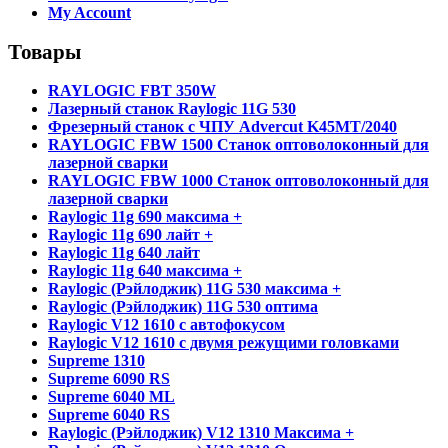
My Account
Товары
RAYLOGIC FBT 350W
Лазерный станок Raylogic 11G 530
Фрезерный станок с ЧПУ Advercut K45MT/2040
RAYLOGIC FBW 1500 Станок оптоволоконный для
лазерной сварки
RAYLOGIC FBW 1000 Станок оптоволоконный для
лазерной сварки
Raylogic 11g 690 максима +
Raylogic 11g 690 лайт +
Raylogic 11g 640 лайт
Raylogic 11g 640 максима +
Raylogic (Рэйлоджик) 11G 530 максима +
Raylogic (Рэйлоджик) 11G 530 оптима
Raylogic V12 1610 с автофокусом
Raylogic V12 1610 с двумя режущими головками
Supreme 1310
Supreme 6090 RS
Supreme 6040 ML
Supreme 6040 RS
Raylogic (Рэйлоджик) V12 1310 Максима +