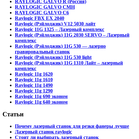
RAYLOGIC GALVO R (Россия)
RAYLOGIC GALVO CMH
RAYLOGIC GALVO С6
Raylogic FBX EX 2040
Raylogic (Рэйлоджик) V12 5030 лайт
Raylogic 11G 1325 – Лазерный комплекс
Raylogic (Рэйлоджик) 11G 2030 SERVO – Лазерный
комплекс
Raylogic (Рэйлоджик) 11G 530 — лазерно
гравировальный станок
Raylogic (Рэйлоджик) 11G 530 light
Raylogic (Рэйлоджик) 11G 1310 Лайт – лазерный
комплекс
Raylogic 11g 1620
Raylogic 11g 1610
Raylogic 11g 1490
Raylogic 11g 1290
Raylogic 11g 690 эконом
Raylogic 11g 640 эконом
Статьи
Почему лазерный станок для резки фанеры лучше
Лазерный станок raylogic
Стоит ли выбирать лазерный станок