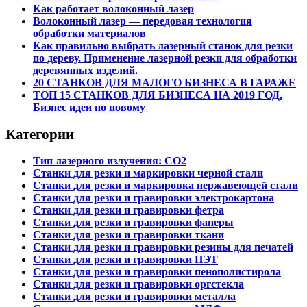
Как работает волоконный лазер
Волоконный лазер — передовая технология
обработки материалов
Как правильно выбрать лазерный станок для резки
по дереву. Применение лазерной резки для обработки
деревянных изделий.
20 СТАНКОВ ДЛЯ МАЛОГО БИЗНЕСА В ГАРАЖЕ
ТОП 15 СТАНКОВ ДЛЯ БИЗНЕСА НА 2019 ГОД.
Бизнес идеи по новому
Категории
Тип лазерного излучения: СО2
Станки для резки и маркировки черной стали
Станки для резки и маркировка нержавеющей стали
Станки для резки и гравировки электрокартона
Станки для резки и гравировки фетра
Станки для резки и гравировки фанеры
Станки для резки и гравировки ткани
Станки для резки и гравировки резины для печатей
Станки для резки и гравировки ПЭТ
Станки для резки и гравировки пенополистирола
Станки для резки и гравировки оргстекла
Станки для резки и гравировки металла