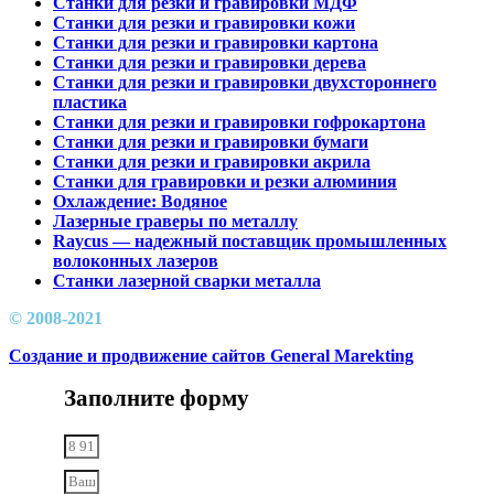
Станки для резки и гравировки МДФ
Станки для резки и гравировки кожи
Станки для резки и гравировки картона
Станки для резки и гравировки дерева
Станки для резки и гравировки двухстороннего
пластика
Станки для резки и гравировки гофрокартона
Станки для резки и гравировки бумаги
Станки для резки и гравировки акрила
Станки для гравировки и резки алюминия
Охлаждение: Водяное
Лазерные граверы по металлу
Raycus — надежный поставщик промышленных
волоконных лазеров
Cтанки лазерной сварки металла
© 2008-2021
Создание и продвижение сайтов General Marekting
Заполните форму