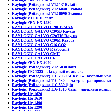
Raylogic Laserflex 1620
Raylogic (Рэйлоджик) V12 1310 Лайт
Raylogic (Рейлоджик) V12 6040 Эконом
Raylogic (Рэйлоджик) V12 6090 Эконом
Raylogic V12 1610 лайт
Raylogic FBX EX 1530
RAYLOGIC GALVO С20CB MAX
RAYLOGIC GALVO С30SB Raycus
RAYLOGIC GALVO C20TIS Raycus
RAYLOGIC GALVO С30M Raycus
RAYLOGIC GALVO С16 CO2
RAYLOGIC GALVO R (Россия)
RAYLOGIC GALVO CMH
RAYLOGIC GALVO С6
Raylogic FBX EX 2040
Raylogic (Рэйлоджик) V12 5030 лайт
Raylogic 11G 1325 – Лазерный комплекс
Raylogic (Рэйлоджик) 11G 2030 SERVO – Лазерный ко
Raylogic (Рэйлоджик) 11G 530 — лазерно гравироваль
Raylogic (Рэйлоджик) 11G 530 light
Raylogic (Рэйлоджик) 11G 1310 Лайт – лазерный компл
Raylogic 11g 1620
Raylogic 11g 1610
Raylogic 11g 1490
Raylogic 11g 1290