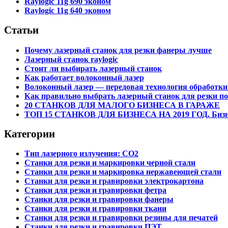
Raylogic 11g 690 эконом
Raylogic 11g 640 эконом
Статьи
Почему лазерный станок для резки фанеры лучше
Лазерный станок raylogic
Стоит ли выбирать лазерный станок
Как работает волоконный лазер
Волоконный лазер — передовая технология обработки
Как правильно выбрать лазерный станок для резки по 
20 СТАНКОВ ДЛЯ МАЛОГО БИЗНЕСА В ГАРАЖЕ
ТОП 15 СТАНКОВ ДЛЯ БИЗНЕСА НА 2019 ГОД. Бизне
Категории
Тип лазерного излучения: СО2
Станки для резки и маркировки черной стали
Станки для резки и маркировка нержавеющей стали
Станки для резки и гравировки электрокартона
Станки для резки и гравировки фетра
Станки для резки и гравировки фанеры
Станки для резки и гравировки ткани
Станки для резки и гравировки резины для печатей
Станки для резки и гравировки ПЭТ