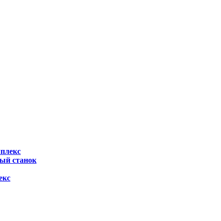
мплекс
ный станок
екс