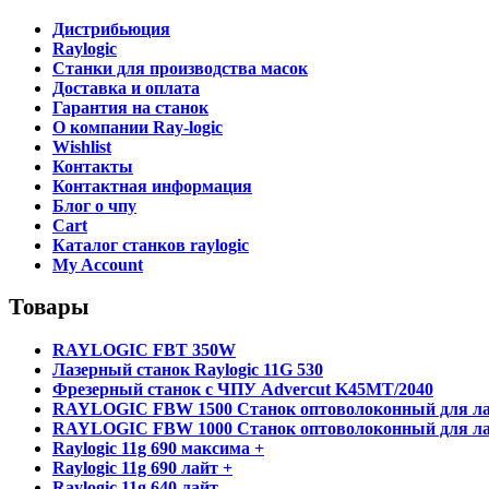
Дистрибьюция
Raylogic
Станки для производства масок
Доставка и оплата
Гарантия на станок
О компании Ray-logic
Wishlist
Контакты
Контактная информация
Блог о чпу
Cart
Каталог станков raylogic
My Account
Товары
RAYLOGIC FBT 350W
Лазерный станок Raylogic 11G 530
Фрезерный станок с ЧПУ Advercut K45MT/2040
RAYLOGIC FBW 1500 Станок оптоволоконный для ла
RAYLOGIC FBW 1000 Станок оптоволоконный для ла
Raylogic 11g 690 максима +
Raylogic 11g 690 лайт +
Raylogic 11g 640 лайт