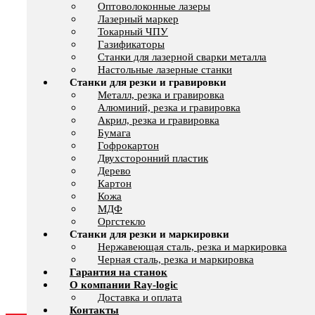
Оптоволоконные лазеры
Лазерный маркер
Токарный ЧПУ
Газификаторы
Cтанки для лазерной сварки металла
Настольные лазерные станки
Станки для резки и гравировки
Металл, резка и гравировка
Алюминий, резка и гравировка
Акрил, резка и гравировка
Бумага
Гофрокартон
Двухсторонний пластик
Дерево
Картон
Кожа
МДФ
Оргстекло
Станки для резки и маркировки
Нержавеющая сталь, резка и маркировка
Черная сталь, резка и маркировка
Гарантия на станок
О компании Ray-logic
Доставка и оплата
Контакты