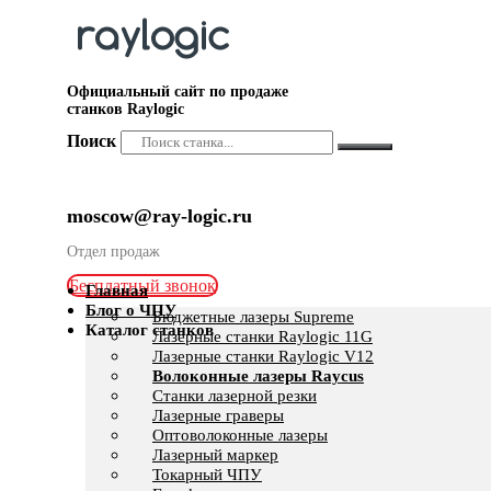
Официальный сайт по продаже
станков Raylogic
Поиск
moscow@ray-logic.ru
Отдел продаж
Бесплатный звонок
Главная
Блог о ЧПУ
Бюджетные лазеры Supreme
Каталог станков
Лазерные станки Raylogic 11G
Лазерные станки Raylogic V12
Волоконные лазеры Raycus
Станки лазерной резки
Лазерные граверы
Оптоволоконные лазеры
Лазерный маркер
Токарный ЧПУ