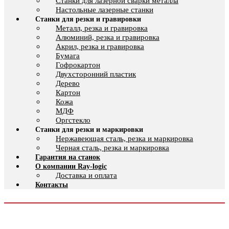
Cтанки для лазерной сварки металла
Настольные лазерные станки
Станки для резки и гравировки
Металл, резка и гравировка
Алюминий, резка и гравировка
Акрил, резка и гравировка
Бумага
Гофрокартон
Двухсторонний пластик
Дерево
Картон
Кожа
МДФ
Оргстекло
Станки для резки и маркировки
Нержавеющая сталь, резка и маркировка
Черная сталь, резка и маркировка
Гарантия на станок
О компании Ray-logic
Доставка и оплата
Контакты