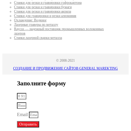
Станки для резки и гравировки гофрокартона
Станки для резки и гравировки бумаги
Станки для резки и гравировки акрила
Станки для гравировки и резки алюминия
Охлаждение: Водяное
Лазерные граверы по металлу
Raycus — надежный поставщик промышленных волоконных
лазеров
Cтанки лазерной сварки металла
© 2008-2021
СОЗДАНИЕ И ПРОДВИЖЕНИЕ САЙТОВ GENERAL MAREKTING
Заполните форму
Email
Отправить