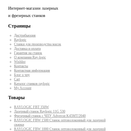
Интернет-магазин лазерных
и фрезерных станков
Страницы
Дистрибьюция
Raylogic
Станки для производства масок
Доставка и оплата
Гарантия на станок
О компании Ray-logic
Wishlist
Контакты
Контактная информация
Блог о чпу
Cart
Каталог станков raylogic
My Account
Товары
RAYLOGIC FBT 350W
Лазерный станок Raylogic 11G 530
Фрезерный станок с ЧПУ Advercut K45MT/2040
RAYLOGIC FBW 1500 Станок оптоволоконный для лазерной
сварки
RAYLOGIC FBW 1000 Станок оптоволоконный для лазерной