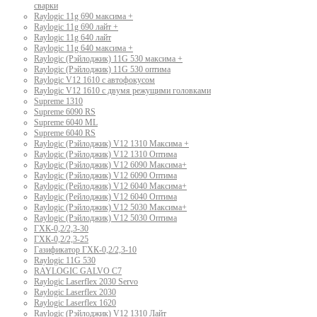
сварки
Raylogic 11g 690 максима +
Raylogic 11g 690 лайт +
Raylogic 11g 640 лайт
Raylogic 11g 640 максима +
Raylogic (Рэйлоджик) 11G 530 максима +
Raylogic (Рэйлоджик) 11G 530 оптима
Raylogic V12 1610 с автофокусом
Raylogic V12 1610 с двумя режущими головками
Supreme 1310
Supreme 6090 RS
Supreme 6040 ML
Supreme 6040 RS
Raylogic (Рэйлоджик) V12 1310 Максима +
Raylogic (Рэйлоджик) V12 1310 Оптима
Raylogic (Рэйлоджик) V12 6090 Максима+
Raylogic (Рэйлоджик) V12 6090 Оптима
Raylogic (Рейлоджик) V12 6040 Максима+
Raylogic (Рейлоджик) V12 6040 Оптима
Raylogic (Рэйлоджик) V12 5030 Максима+
Raylogic (Рэйлоджик) V12 5030 Оптима
ГХК-0,2/2,3-30
ГХК-0,2/2,3-25
Газификатор ГХК-0,2/2,3-10
Raylogic 11G 530
RAYLOGIC GALVO С7
Raylogic Laserflex 2030 Servo
Raylogic Laserflex 2030
Raylogic Laserflex 1620
Raylogic (Рэйлоджик) V12 1310 Лайт