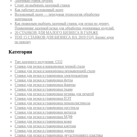
Лазерный станок raylogic
Стоит ли выбирать лазерный станок
Как работает волоконный лазер
Волоконный лазер — передовая технология обработки
материалов
Как правильно выбрать лазерный станок для резки по дереву.
Применение лазерной резки для обработки деревянных изделий.
20 СТАНКОВ ДЛЯ МАЛОГО БИЗНЕСА В ГАРАЖЕ
ТОП 15 СТАНКОВ ДЛЯ БИЗНЕСА НА 2019 ГОД. Бизнес идеи
по новому
Категории
Тип лазерного излучения: СО2
Станки для резки и маркировки черной стали
Станки для резки и маркировка нержавеющей стали
Станки для резки и гравировки электрокартона
Станки для резки и гравировки фетра
Станки для резки и гравировки фанеры
Станки для резки и гравировки ткани
Станки для резки и гравировки резины для печатей
Станки для резки и гравировки ПЭТ
Станки для резки и гравировки пенополистирола
Станки для резки и гравировки оргстекла
Станки для резки и гравировки металла
Станки для резки и гравировки МДФ
Станки для резки и гравировки кожи
Станки для резки и гравировки картона
Станки для резки и гравировки дерева
Станки для резки и гравировки двухстороннего пластика