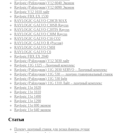
Raylogic (Рейлоджик) V12 6040 Эконом
Raylogic (Рэйлоджик) V12 6090 Эконом
Raylogic V12 1610 лайт
Raylogic FBX EX 1530
RAYLOGIC GALVO С20CB MAX
RAYLOGIC GALVO С30SB Raycus
RAYLOGIC GALVO C20TIS Raycus
RAYLOGIC GALVO С30M Raycus
RAYLOGIC GALVO С16 CO2
RAYLOGIC GALVO R (Россия)
RAYLOGIC GALVO CMH
RAYLOGIC GALVO С6
Raylogic FBX EX 2040
Raylogic (Рэйлоджик) V12 5030 лайт
Raylogic 11G 1325 – Лазерный комплекс
Raylogic (Рэйлоджик) 11G 2030 SERVO – Лазерный комплекс
Raylogic (Рэйлоджик) 11G 530 — лазерно гравировальный станок
Raylogic (Рэйлоджик) 11G 530 light
Raylogic (Рэйлоджик) 11G 1310 Лайт – лазерный комплекс
Raylogic 11g 1620
Raylogic 11g 1610
Raylogic 11g 1490
Raylogic 11g 1290
Raylogic 11g 690 эконом
Raylogic 11g 640 эконом
Статьи
Почему лазерный станок для резки фанеры лучше