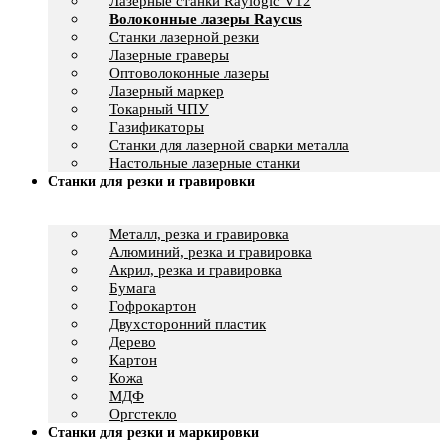
Лазерные станки Raylogic V12
Волоконные лазеры Raycus
Станки лазерной резки
Лазерные граверы
Оптоволоконные лазеры
Лазерный маркер
Токарный ЧПУ
Газификаторы
Cтанки для лазерной сварки металла
Настольные лазерные станки
Станки для резки и гравировки
Металл, резка и гравировка
Алюминий, резка и гравировка
Акрил, резка и гравировка
Бумага
Гофрокартон
Двухсторонний пластик
Дерево
Картон
Кожа
МДФ
Оргстекло
Станки для резки и маркировки