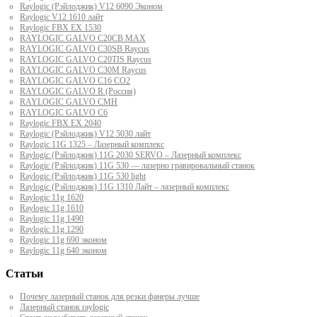
Raylogic (Рэйлоджик) V12 6090 Эконом
Raylogic V12 1610 лайт
Raylogic FBX EX 1530
RAYLOGIC GALVO С20CB MAX
RAYLOGIC GALVO С30SB Raycus
RAYLOGIC GALVO C20TIS Raycus
RAYLOGIC GALVO С30M Raycus
RAYLOGIC GALVO С16 CO2
RAYLOGIC GALVO R (Россия)
RAYLOGIC GALVO CMH
RAYLOGIC GALVO С6
Raylogic FBX EX 2040
Raylogic (Рэйлоджик) V12 5030 лайт
Raylogic 11G 1325 – Лазерный комплекс
Raylogic (Рэйлоджик) 11G 2030 SERVO – Лазерный комплекс
Raylogic (Рэйлоджик) 11G 530 — лазерно гравировальный станок
Raylogic (Рэйлоджик) 11G 530 light
Raylogic (Рэйлоджик) 11G 1310 Лайт – лазерный комплекс
Raylogic 11g 1620
Raylogic 11g 1610
Raylogic 11g 1490
Raylogic 11g 1290
Raylogic 11g 690 эконом
Raylogic 11g 640 эконом
Статьи
Почему лазерный станок для резки фанеры лучше
Лазерный станок raylogic