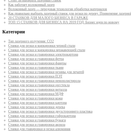
Стоит ли выбирать лазерный станок
Как работает волоконный лазер
Волоконный лазер — передовая технология обработки материалов
Как правильно выбрать лазерный станок для резки по дереву. Применение лазерно
20 СТАНКОВ ДЛЯ МАЛОГО БИЗНЕСА В ГАРАЖЕ
ТОП 15 СТАНКОВ ДЛЯ БИЗНЕСА НА 2019 ГОД. Бизнес идеи по новому
Категории
Тип лазерного излучения: СО2
Станки для резки и маркировки черной стали
Станки для резки и маркировка нержавеющей стали
Станки для резки и гравировки электрокартона
Станки для резки и гравировки фетра
Станки для резки и гравировки фанеры
Станки для резки и гравировки ткани
Станки для резки и гравировки резины для печатей
Станки для резки и гравировки ПЭТ
Станки для резки и гравировки пенополистирола
Станки для резки и гравировки оргстекла
Станки для резки и гравировки металла
Станки для резки и гравировки МДФ
Станки для резки и гравировки кожи
Станки для резки и гравировки картона
Станки для резки и гравировки дерева
Станки для резки и гравировки двухстороннего пластика
Станки для резки и гравировки гофрокартона
Станки для резки и гравировки бумаги
Станки для резки и гравировки акрила
Станки для гравировки и резки алюминия