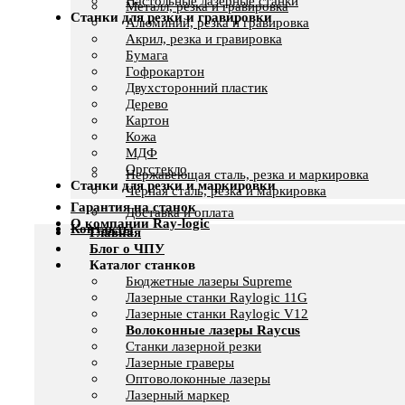
Настольные лазерные станки
Металл, резка и гравировка
Станки для резки и гравировки
Алюминий, резка и гравировка
Акрил, резка и гравировка
Бумага
Гофрокартон
Двухсторонний пластик
Дерево
Картон
Кожа
МДФ
Оргстекло
Нержавеющая сталь, резка и маркировка
Станки для резки и маркировки
Черная сталь, резка и маркировка
Гарантия на станок
Доставка и оплата
О компании Ray-logic
Контакты
Главная
Блог о ЧПУ
Каталог станков
Бюджетные лазеры Supreme
Лазерные станки Raylogic 11G
Лазерные станки Raylogic V12
Волоконные лазеры Raycus
Станки лазерной резки
Лазерные граверы
Оптоволоконные лазеры
Лазерный маркер