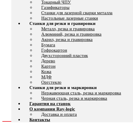
Токарный ЧПУ
Газификаторы
Cтанки для лазерной сварки металла
Настольные лазерные станки
Станки для резки и гравировки
Металл, резка и гравировка
Алюминий, резка и гравировка
Акрил, резка и гравировка
Бумага
Гофрокартон
Двухсторонний пластик
Дерево
Картон
Кожа
МДФ
Оргстекло
Станки для резки и маркировки
Нержавеющая сталь, резка и маркировка
Черная сталь, резка и маркировка
Гарантия на станок
О компании Ray-logic
Доставка и оплата
Контакты