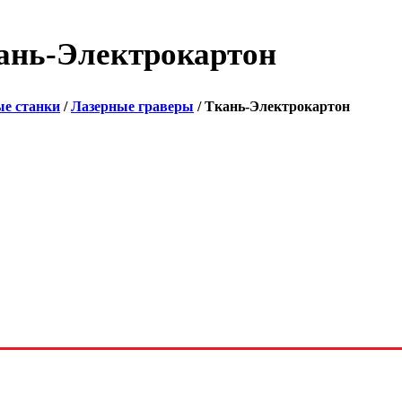
ань-Электрокартон
ые станки
/
Лазерные граверы
/ Ткань-Электрокартон