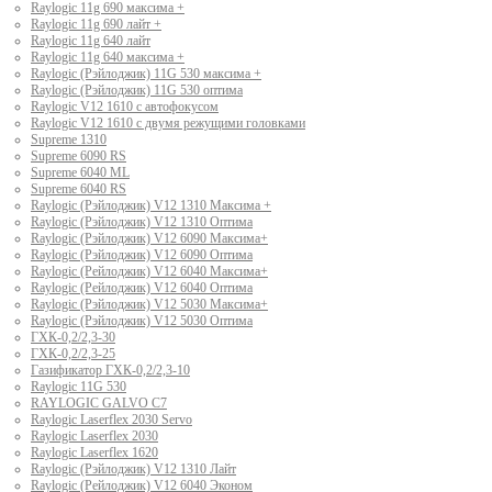
Raylogic 11g 690 максима +
Raylogic 11g 690 лайт +
Raylogic 11g 640 лайт
Raylogic 11g 640 максима +
Raylogic (Рэйлоджик) 11G 530 максима +
Raylogic (Рэйлоджик) 11G 530 оптима
Raylogic V12 1610 с автофокусом
Raylogic V12 1610 с двумя режущими головками
Supreme 1310
Supreme 6090 RS
Supreme 6040 ML
Supreme 6040 RS
Raylogic (Рэйлоджик) V12 1310 Максима +
Raylogic (Рэйлоджик) V12 1310 Оптима
Raylogic (Рэйлоджик) V12 6090 Максима+
Raylogic (Рэйлоджик) V12 6090 Оптима
Raylogic (Рейлоджик) V12 6040 Максима+
Raylogic (Рейлоджик) V12 6040 Оптима
Raylogic (Рэйлоджик) V12 5030 Максима+
Raylogic (Рэйлоджик) V12 5030 Оптима
ГХК-0,2/2,3-30
ГХК-0,2/2,3-25
Газификатор ГХК-0,2/2,3-10
Raylogic 11G 530
RAYLOGIC GALVO С7
Raylogic Laserflex 2030 Servo
Raylogic Laserflex 2030
Raylogic Laserflex 1620
Raylogic (Рэйлоджик) V12 1310 Лайт
Raylogic (Рейлоджик) V12 6040 Эконом