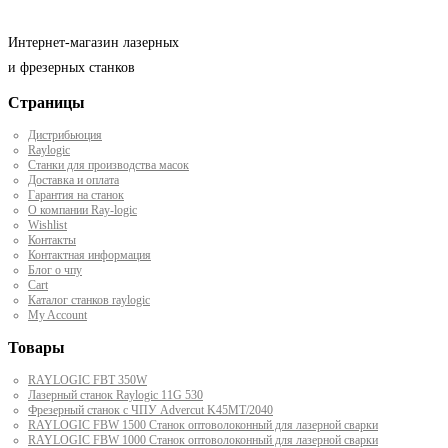
Интернет-магазин лазерных
и фрезерных станков
Страницы
Дистрибьюция
Raylogic
Станки для производства масок
Доставка и оплата
Гарантия на станок
О компании Ray-logic
Wishlist
Контакты
Контактная информация
Блог о чпу
Cart
Каталог станков raylogic
My Account
Товары
RAYLOGIC FBT 350W
Лазерный станок Raylogic 11G 530
Фрезерный станок с ЧПУ Advercut K45MT/2040
RAYLOGIC FBW 1500 Станок оптоволоконный для лазерной сварки
RAYLOGIC FBW 1000 Станок оптоволоконный для лазерной сварки