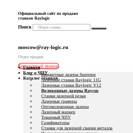
Официальный сайт по продаже
станков Raylogic
Поиск
moscow@ray-logic.ru
Отдел продаж
Бесплатный звонок
Главная
Блог о ЧПУ
Бюджетные лазеры Supreme
Каталог станков
Лазерные станки Raylogic 11G
Лазерные станки Raylogic V12
Волоконные лазеры Raycus
Станки лазерной резки
Лазерные граверы
Оптоволоконные лазеры
Лазерный маркер
Токарный ЧПУ
Газификаторы
Cтанки для лазерной сварки металла