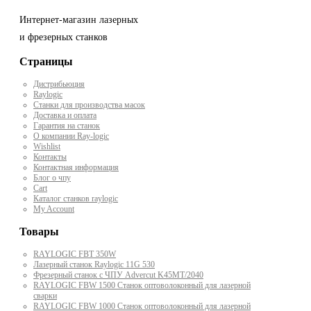
Интернет-магазин лазерных
и фрезерных станков
Страницы
Дистрибьюция
Raylogic
Станки для производства масок
Доставка и оплата
Гарантия на станок
О компании Ray-logic
Wishlist
Контакты
Контактная информация
Блог о чпу
Cart
Каталог станков raylogic
My Account
Товары
RAYLOGIC FBT 350W
Лазерный станок Raylogic 11G 530
Фрезерный станок с ЧПУ Advercut K45MT/2040
RAYLOGIC FBW 1500 Станок оптоволоконный для лазерной
сварки
RAYLOGIC FBW 1000 Станок оптоволоконный для лазерной