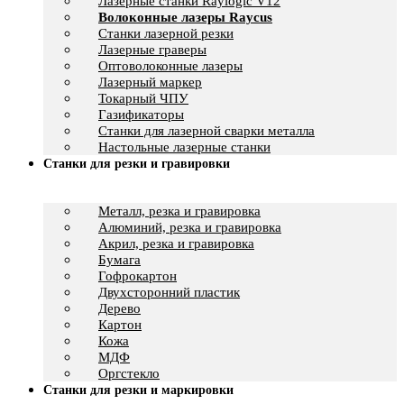
Лазерные станки Raylogic V12
Волоконные лазеры Raycus
Станки лазерной резки
Лазерные граверы
Оптоволоконные лазеры
Лазерный маркер
Токарный ЧПУ
Газификаторы
Cтанки для лазерной сварки металла
Настольные лазерные станки
Станки для резки и гравировки
Металл, резка и гравировка
Алюминий, резка и гравировка
Акрил, резка и гравировка
Бумага
Гофрокартон
Двухсторонний пластик
Дерево
Картон
Кожа
МДФ
Оргстекло
Станки для резки и маркировки