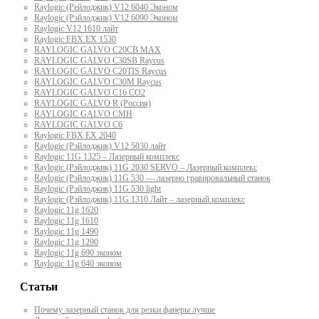
Raylogic (Рейлоджик) V12 6040 Эконом
Raylogic (Рэйлоджик) V12 6090 Эконом
Raylogic V12 1610 лайт
Raylogic FBX EX 1530
RAYLOGIC GALVO С20CB MAX
RAYLOGIC GALVO С30SB Raycus
RAYLOGIC GALVO C20TIS Raycus
RAYLOGIC GALVO С30M Raycus
RAYLOGIC GALVO С16 CO2
RAYLOGIC GALVO R (Россия)
RAYLOGIC GALVO CMH
RAYLOGIC GALVO С6
Raylogic FBX EX 2040
Raylogic (Рэйлоджик) V12 5030 лайт
Raylogic 11G 1325 – Лазерный комплекс
Raylogic (Рэйлоджик) 11G 2030 SERVO – Лазерный комплекс
Raylogic (Рэйлоджик) 11G 530 — лазерно гравировальный станок
Raylogic (Рэйлоджик) 11G 530 light
Raylogic (Рэйлоджик) 11G 1310 Лайт – лазерный комплекс
Raylogic 11g 1620
Raylogic 11g 1610
Raylogic 11g 1490
Raylogic 11g 1290
Raylogic 11g 690 эконом
Raylogic 11g 640 эконом
Статьи
Почему лазерный станок для резки фанеры лучше