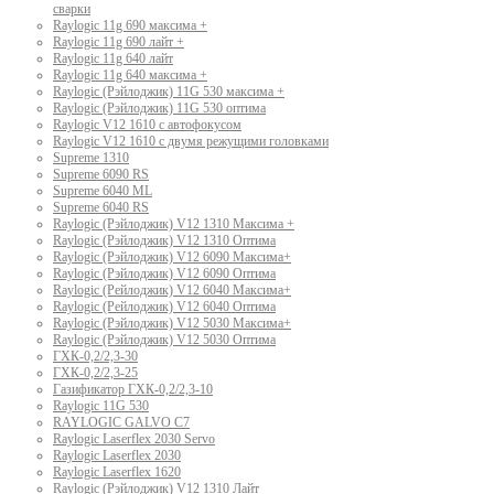
сварки
Raylogic 11g 690 максима +
Raylogic 11g 690 лайт +
Raylogic 11g 640 лайт
Raylogic 11g 640 максима +
Raylogic (Рэйлоджик) 11G 530 максима +
Raylogic (Рэйлоджик) 11G 530 оптима
Raylogic V12 1610 с автофокусом
Raylogic V12 1610 с двумя режущими головками
Supreme 1310
Supreme 6090 RS
Supreme 6040 ML
Supreme 6040 RS
Raylogic (Рэйлоджик) V12 1310 Максима +
Raylogic (Рэйлоджик) V12 1310 Оптима
Raylogic (Рэйлоджик) V12 6090 Максима+
Raylogic (Рэйлоджик) V12 6090 Оптима
Raylogic (Рейлоджик) V12 6040 Максима+
Raylogic (Рейлоджик) V12 6040 Оптима
Raylogic (Рэйлоджик) V12 5030 Максима+
Raylogic (Рэйлоджик) V12 5030 Оптима
ГХК-0,2/2,3-30
ГХК-0,2/2,3-25
Газификатор ГХК-0,2/2,3-10
Raylogic 11G 530
RAYLOGIC GALVO С7
Raylogic Laserflex 2030 Servo
Raylogic Laserflex 2030
Raylogic Laserflex 1620
Raylogic (Рэйлоджик) V12 1310 Лайт