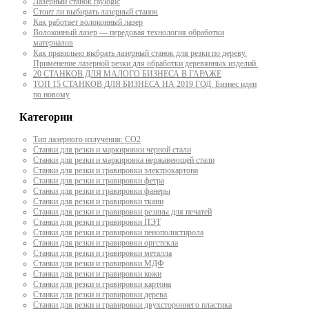
Лазерный станок raylogic
Стоит ли выбирать лазерный станок
Как работает волоконный лазер
Волоконный лазер — передовая технология обработки
материалов
Как правильно выбрать лазерный станок для резки по дереву.
Применение лазерной резки для обработки деревянных изделий.
20 СТАНКОВ ДЛЯ МАЛОГО БИЗНЕСА В ГАРАЖЕ
ТОП 15 СТАНКОВ ДЛЯ БИЗНЕСА НА 2019 ГОД. Бизнес идеи
по новому
Категории
Тип лазерного излучения: СО2
Станки для резки и маркировки черной стали
Станки для резки и маркировка нержавеющей стали
Станки для резки и гравировки электрокартона
Станки для резки и гравировки фетра
Станки для резки и гравировки фанеры
Станки для резки и гравировки ткани
Станки для резки и гравировки резины для печатей
Станки для резки и гравировки ПЭТ
Станки для резки и гравировки пенополистирола
Станки для резки и гравировки оргстекла
Станки для резки и гравировки металла
Станки для резки и гравировки МДФ
Станки для резки и гравировки кожи
Станки для резки и гравировки картона
Станки для резки и гравировки дерева
Станки для резки и гравировки двухстороннего пластика