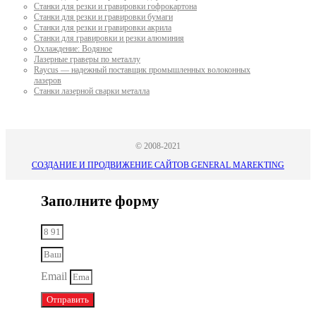
Станки для резки и гравировки гофрокартона
Станки для резки и гравировки бумаги
Станки для резки и гравировки акрила
Станки для гравировки и резки алюминия
Охлаждение: Водяное
Лазерные граверы по металлу
Raycus — надежный поставщик промышленных волоконных
лазеров
Cтанки лазерной сварки металла
© 2008-2021
СОЗДАНИЕ И ПРОДВИЖЕНИЕ САЙТОВ GENERAL MAREKTING
Заполните форму
Email
Отправить