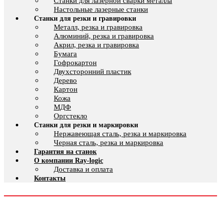
Cтанки для лазерной сварки металла
Настольные лазерные станки
Станки для резки и гравировки
Металл, резка и гравировка
Алюминий, резка и гравировка
Акрил, резка и гравировка
Бумага
Гофрокартон
Двухсторонний пластик
Дерево
Картон
Кожа
МДФ
Оргстекло
Станки для резки и маркировки
Нержавеющая сталь, резка и маркировка
Черная сталь, резка и маркировка
Гарантия на станок
О компании Ray-logic
Доставка и оплата
Контакты