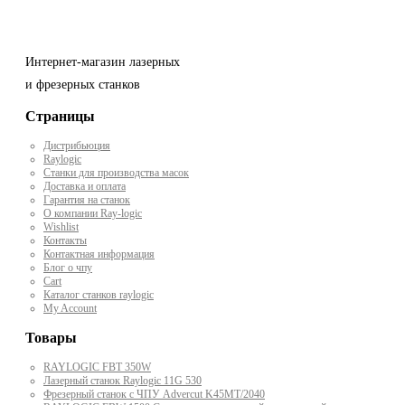
Интернет-магазин лазерных
и фрезерных станков
Страницы
Дистрибьюция
Raylogic
Станки для производства масок
Доставка и оплата
Гарантия на станок
О компании Ray-logic
Wishlist
Контакты
Контактная информация
Блог о чпу
Cart
Каталог станков raylogic
My Account
Товары
RAYLOGIC FBT 350W
Лазерный станок Raylogic 11G 530
Фрезерный станок с ЧПУ Advercut K45MT/2040