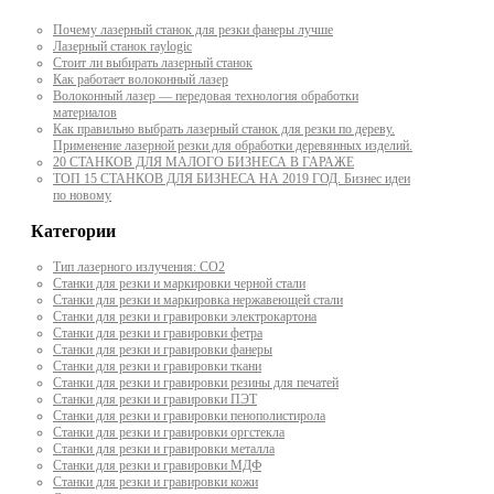
Почему лазерный станок для резки фанеры лучше
Лазерный станок raylogic
Стоит ли выбирать лазерный станок
Как работает волоконный лазер
Волоконный лазер — передовая технология обработки
материалов
Как правильно выбрать лазерный станок для резки по дереву.
Применение лазерной резки для обработки деревянных изделий.
20 СТАНКОВ ДЛЯ МАЛОГО БИЗНЕСА В ГАРАЖЕ
ТОП 15 СТАНКОВ ДЛЯ БИЗНЕСА НА 2019 ГОД. Бизнес идеи
по новому
Категории
Тип лазерного излучения: СО2
Станки для резки и маркировки черной стали
Станки для резки и маркировка нержавеющей стали
Станки для резки и гравировки электрокартона
Станки для резки и гравировки фетра
Станки для резки и гравировки фанеры
Станки для резки и гравировки ткани
Станки для резки и гравировки резины для печатей
Станки для резки и гравировки ПЭТ
Станки для резки и гравировки пенополистирола
Станки для резки и гравировки оргстекла
Станки для резки и гравировки металла
Станки для резки и гравировки МДФ
Станки для резки и гравировки кожи