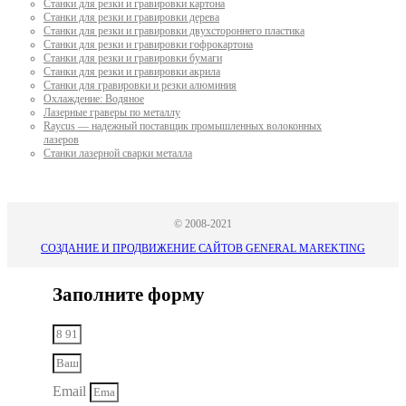
Станки для резки и гравировки картона
Станки для резки и гравировки дерева
Станки для резки и гравировки двухстороннего пластика
Станки для резки и гравировки гофрокартона
Станки для резки и гравировки бумаги
Станки для резки и гравировки акрила
Станки для гравировки и резки алюминия
Охлаждение: Водяное
Лазерные граверы по металлу
Raycus — надежный поставщик промышленных волоконных
лазеров
Cтанки лазерной сварки металла
© 2008-2021
СОЗДАНИЕ И ПРОДВИЖЕНИЕ САЙТОВ GENERAL MAREKTING
Заполните форму
Email