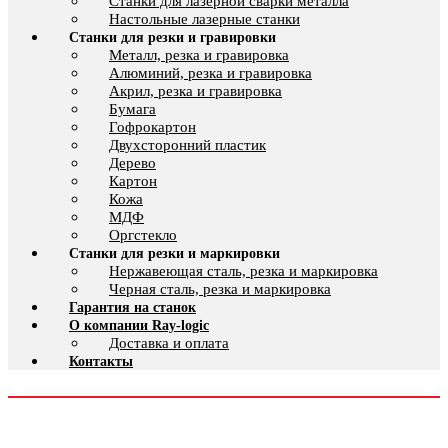
Cтанки для лазерной сварки металла
Настольные лазерные станки
Станки для резки и гравировки
Металл, резка и гравировка
Алюминий, резка и гравировка
Акрил, резка и гравировка
Бумага
Гофрокартон
Двухсторонний пластик
Дерево
Картон
Кожа
МДФ
Оргстекло
Станки для резки и маркировки
Нержавеющая сталь, резка и маркировка
Черная сталь, резка и маркировка
Гарантия на станок
О компании Ray-logic
Доставка и оплата
Контакты