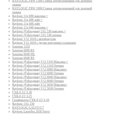
RAYLOGIC FBW 1500 Станок оптоволоконный для лазерной
сварки
RAYLOGIC FBW 1000 Станок оптоволоконный для лазерной
сварки
Raylogic 11g 690 максима +
Raylogic 11g 690 лайт +
Raylogic 11g 640 лайт
Raylogic 11g 640 максима +
Raylogic (Рэйлоджик) 11G 530 максима +
Raylogic (Рэйлоджик) 11G 530 оптима
Raylogic V12 1610 с автофокусом
Raylogic V12 1610 с двумя режущими головками
Supreme 1310
Supreme 6090 RS
Supreme 6040 ML
Supreme 6040 RS
Raylogic (Рэйлоджик) V12 1310 Максима +
Raylogic (Рэйлоджик) V12 1310 Оптима
Raylogic (Рэйлоджик) V12 6090 Максима+
Raylogic (Рэйлоджик) V12 6090 Оптима
Raylogic (Рейлоджик) V12 6040 Максима+
Raylogic (Рейлоджик) V12 6040 Оптима
Raylogic (Рэйлоджик) V12 5030 Максима+
Raylogic (Рэйлоджик) V12 5030 Оптима
ГХК-0,2/2,3-30
ГХК-0,2/2,3-25
Газификатор ГХК-0,2/2,3-10
Raylogic 11G 530
RAYLOGIC GALVO С7
Raylogic Laserflex 2030 Servo