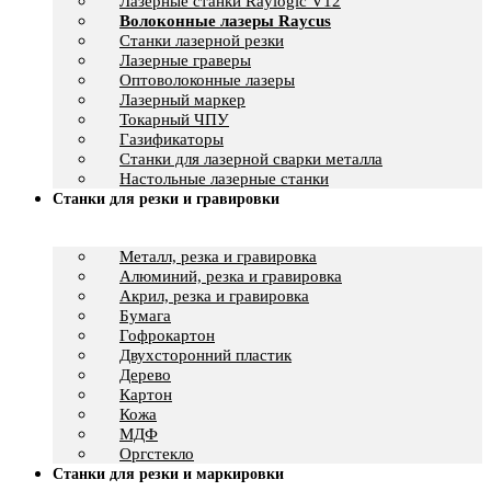
Лазерные станки Raylogic V12
Волоконные лазеры Raycus
Станки лазерной резки
Лазерные граверы
Оптоволоконные лазеры
Лазерный маркер
Токарный ЧПУ
Газификаторы
Cтанки для лазерной сварки металла
Настольные лазерные станки
Станки для резки и гравировки
Металл, резка и гравировка
Алюминий, резка и гравировка
Акрил, резка и гравировка
Бумага
Гофрокартон
Двухсторонний пластик
Дерево
Картон
Кожа
МДФ
Оргстекло
Станки для резки и маркировки