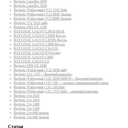
Raylogic Laserflex 2030
Raylogic Laserflex 1620
Raylogic (Рэйлоджик) V12 1310 Лайт
Raylogic (Рейлоджик) V12 6040 Эконом
Raylogic (Рэйлоджик) V12 6090 Эконом
Raylogic V12 1610 лайт
Raylogic FBX EX 1530
RAYLOGIC GALVO С20CB MAX
RAYLOGIC GALVO С30SB Raycus
RAYLOGIC GALVO C20TIS Raycus
RAYLOGIC GALVO С30M Raycus
RAYLOGIC GALVO С16 CO2
RAYLOGIC GALVO R (Россия)
RAYLOGIC GALVO CMH
RAYLOGIC GALVO С6
Raylogic FBX EX 2040
Raylogic (Рэйлоджик) V12 5030 лайт
Raylogic 11G 1325 – Лазерный комплекс
Raylogic (Рэйлоджик) 11G 2030 SERVO – Лазерный комплекс
Raylogic (Рэйлоджик) 11G 530 — лазерно гравировальный станок
Raylogic (Рэйлоджик) 11G 530 light
Raylogic (Рэйлоджик) 11G 1310 Лайт – лазерный комплекс
Raylogic 11g 1620
Raylogic 11g 1610
Raylogic 11g 1490
Raylogic 11g 1290
Raylogic 11g 690 эконом
Raylogic 11g 640 эконом
Статьи