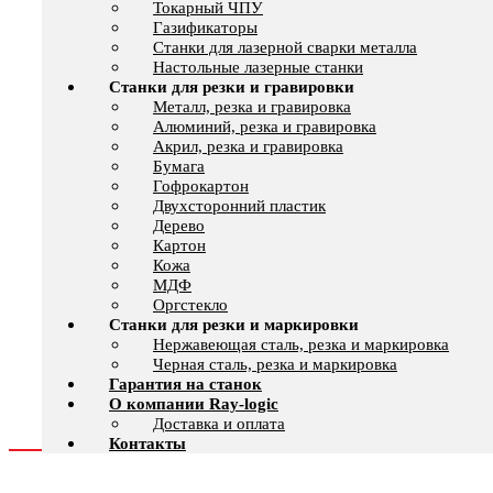
Токарный ЧПУ
Газификаторы
Cтанки для лазерной сварки металла
Настольные лазерные станки
Станки для резки и гравировки
Металл, резка и гравировка
Алюминий, резка и гравировка
Акрил, резка и гравировка
Бумага
Гофрокартон
Двухсторонний пластик
Дерево
Картон
Кожа
МДФ
Оргстекло
Станки для резки и маркировки
Нержавеющая сталь, резка и маркировка
Черная сталь, резка и маркировка
Гарантия на станок
О компании Ray-logic
Доставка и оплата
Контакты