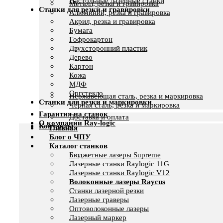
Настольные лазерные станки
Металл, резка и гравировка
Станки для резки и гравировки
Алюминий, резка и гравировка
Акрил, резка и гравировка
Бумага
Гофрокартон
Двухсторонний пластик
Дерево
Картон
Кожа
МДФ
Оргстекло
Нержавеющая сталь, резка и маркировка
Станки для резки и маркировки
Черная сталь, резка и маркировка
Гарантия на станок
Доставка и оплата
О компании Ray-logic
Контакты
Главная
Блог о ЧПУ
Каталог станков
Бюджетные лазеры Supreme
Лазерные станки Raylogic 11G
Лазерные станки Raylogic V12
Волоконные лазеры Raycus
Станки лазерной резки
Лазерные граверы
Оптоволоконные лазеры
Лазерный маркер