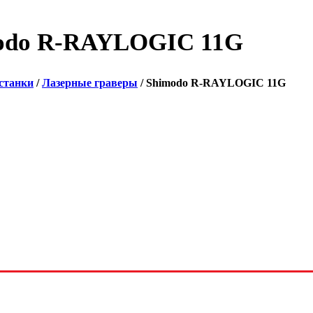
odo R-RAYLOGIC 11G
станки
/
Лазерные граверы
/ Shimodo R-RAYLOGIC 11G