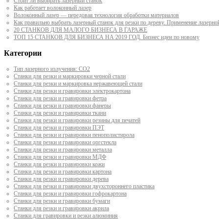
Стоит ли выбирать лазерный станок
Как работает волоконный лазер
Волоконный лазер — передовая технология обработки материалов
Как правильно выбрать лазерный станок для резки по дереву. Применение лазерно
20 СТАНКОВ ДЛЯ МАЛОГО БИЗНЕСА В ГАРАЖЕ
ТОП 15 СТАНКОВ ДЛЯ БИЗНЕСА НА 2019 ГОД. Бизнес идеи по новому
Категории
Тип лазерного излучения: СО2
Станки для резки и маркировки черной стали
Станки для резки и маркировка нержавеющей стали
Станки для резки и гравировки электрокартона
Станки для резки и гравировки фетра
Станки для резки и гравировки фанеры
Станки для резки и гравировки ткани
Станки для резки и гравировки резины для печатей
Станки для резки и гравировки ПЭТ
Станки для резки и гравировки пенополистирола
Станки для резки и гравировки оргстекла
Станки для резки и гравировки металла
Станки для резки и гравировки МДФ
Станки для резки и гравировки кожи
Станки для резки и гравировки картона
Станки для резки и гравировки дерева
Станки для резки и гравировки двухстороннего пластика
Станки для резки и гравировки гофрокартона
Станки для резки и гравировки бумаги
Станки для резки и гравировки акрила
Станки для гравировки и резки алюминия