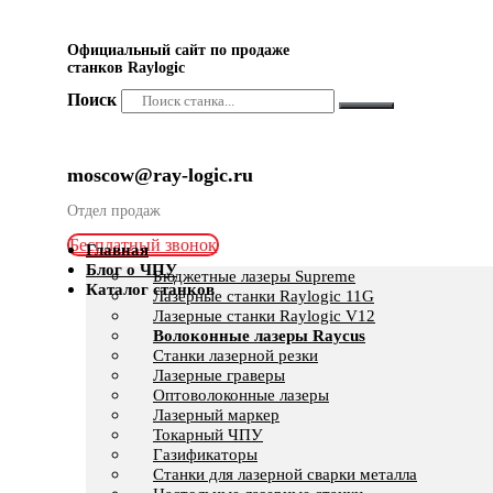
Официальный сайт по продаже
станков Raylogic
Поиск
moscow@ray-logic.ru
Отдел продаж
Бесплатный звонок
Главная
Блог о ЧПУ
Бюджетные лазеры Supreme
Каталог станков
Лазерные станки Raylogic 11G
Лазерные станки Raylogic V12
Волоконные лазеры Raycus
Станки лазерной резки
Лазерные граверы
Оптоволоконные лазеры
Лазерный маркер
Токарный ЧПУ
Газификаторы
Cтанки для лазерной сварки металла