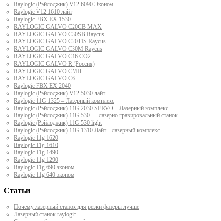
Raylogic (Рэйлоджик) V12 6090 Эконом
Raylogic V12 1610 лайт
Raylogic FBX EX 1530
RAYLOGIC GALVO С20CB MAX
RAYLOGIC GALVO С30SB Raycus
RAYLOGIC GALVO C20TIS Raycus
RAYLOGIC GALVO С30M Raycus
RAYLOGIC GALVO С16 CO2
RAYLOGIC GALVO R (Россия)
RAYLOGIC GALVO CMH
RAYLOGIC GALVO С6
Raylogic FBX EX 2040
Raylogic (Рэйлоджик) V12 5030 лайт
Raylogic 11G 1325 – Лазерный комплекс
Raylogic (Рэйлоджик) 11G 2030 SERVO – Лазерный комплекс
Raylogic (Рэйлоджик) 11G 530 — лазерно гравировальный станок
Raylogic (Рэйлоджик) 11G 530 light
Raylogic (Рэйлоджик) 11G 1310 Лайт – лазерный комплекс
Raylogic 11g 1620
Raylogic 11g 1610
Raylogic 11g 1490
Raylogic 11g 1290
Raylogic 11g 690 эконом
Raylogic 11g 640 эконом
Статьи
Почему лазерный станок для резки фанеры лучше
Лазерный станок raylogic