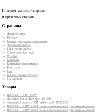
Интернет-магазин лазерных
и фрезерных станков
Страницы
Дистрибьюция
Raylogic
Станки для производства масок
Доставка и оплата
Гарантия на станок
О компании Ray-logic
Wishlist
Контакты
Контактная информация
Блог о чпу
Cart
Каталог станков raylogic
My Account
Товары
RAYLOGIC FBT 350W
Лазерный станок Raylogic 11G 530
Фрезерный станок с ЧПУ Advercut K45MT/2040
RAYLOGIC FBW 1500 Станок оптоволоконный для лазерной сварки
RAYLOGIC FBW 1000 Станок оптоволоконный для лазерной сварки