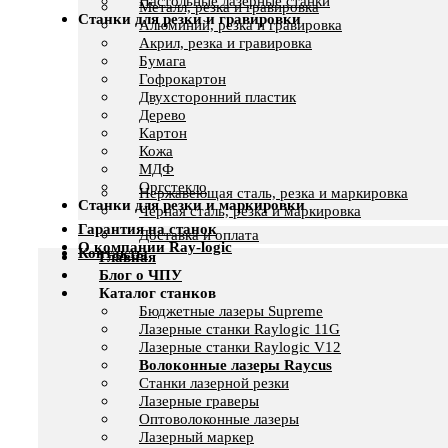
Настольные лазерные станки
Металл, резка и гравировка
Станки для резки и гравировки
Алюминий, резка и гравировка
Акрил, резка и гравировка
Бумага
Гофрокартон
Двухсторонний пластик
Дерево
Картон
Кожа
МДФ
Оргстекло
Нержавеющая сталь, резка и маркировка
Станки для резки и маркировки
Черная сталь, резка и маркировка
Гарантия на станок
Доставка и оплата
О компании Ray-logic
Контакты
Главная
Блог о ЧПУ
Каталог станков
Бюджетные лазеры Supreme
Лазерные станки Raylogic 11G
Лазерные станки Raylogic V12
Волоконные лазеры Raycus
Станки лазерной резки
Лазерные граверы
Оптоволоконные лазеры
Лазерный маркер