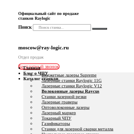
Официальный сайт по продаже
станков Raylogic
Поиск
moscow@ray-logic.ru
Отдел продаж
Бесплатный звонок
Главная
Блог о ЧПУ
Бюджетные лазеры Supreme
Каталог станков
Лазерные станки Raylogic 11G
Лазерные станки Raylogic V12
Волоконные лазеры Raycus
Станки лазерной резки
Лазерные граверы
Оптоволоконные лазеры
Лазерный маркер
Токарный ЧПУ
Газификаторы
Cтанки для лазерной сварки металла