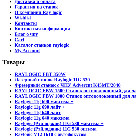
Доставка и оплата
Гарантия на станок
О компании Ray-logic
Wishlist
Контакты
Контактная информация
Блог о чпу
Cart
Каталог станков raylogic
My Account
Товары
RAYLOGIC FBT 350W
Лазерный станок Raylogic 11G 530
Фрезерный станок с ЧПУ Advercut K45MT/2040
RAYLOGIC FBW 1500 Станок оптоволоконный для ла
RAYLOGIC FBW 1000 Станок оптоволоконный для ла
Raylogic 11g 690 максима +
Raylogic 11g 690 лайт +
Raylogic 11g 640 лайт
Raylogic 11g 640 максима +
Raylogic (Рэйлоджик) 11G 530 максима +
Raylogic (Рэйлоджик) 11G 530 оптима
Raylogic V12 1610 с автофокусом