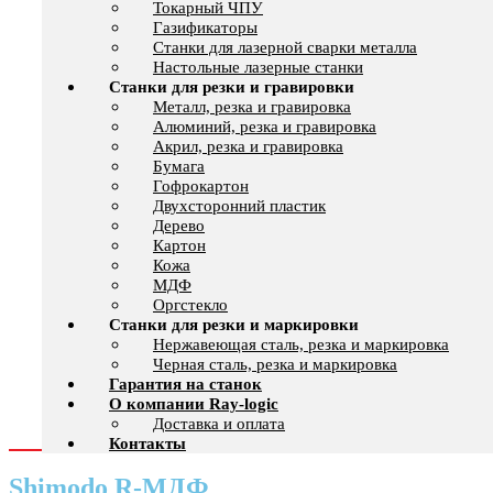
Токарный ЧПУ
Газификаторы
Cтанки для лазерной сварки металла
Настольные лазерные станки
Станки для резки и гравировки
Металл, резка и гравировка
Алюминий, резка и гравировка
Акрил, резка и гравировка
Бумага
Гофрокартон
Двухсторонний пластик
Дерево
Картон
Кожа
МДФ
Оргстекло
Станки для резки и маркировки
Нержавеющая сталь, резка и маркировка
Черная сталь, резка и маркировка
Гарантия на станок
О компании Ray-logic
Доставка и оплата
Контакты
Shimodo R-МДФ