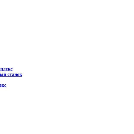
мплекс
ный станок
екс