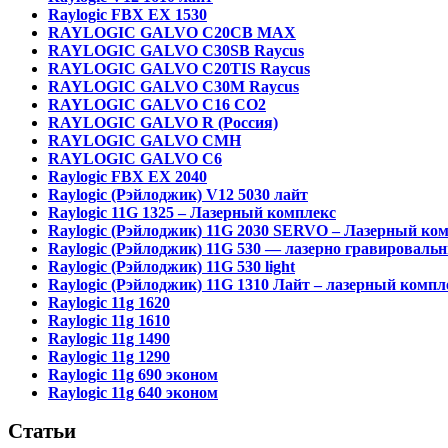
Raylogic FBX EX 1530
RAYLOGIC GALVO С20CB MAX
RAYLOGIC GALVO С30SB Raycus
RAYLOGIC GALVO C20TIS Raycus
RAYLOGIC GALVO С30M Raycus
RAYLOGIC GALVO С16 CO2
RAYLOGIC GALVO R (Россия)
RAYLOGIC GALVO CMH
RAYLOGIC GALVO С6
Raylogic FBX EX 2040
Raylogic (Рэйлоджик) V12 5030 лайт
Raylogic 11G 1325 – Лазерный комплекс
Raylogic (Рэйлоджик) 11G 2030 SERVO – Лазерный ко
Raylogic (Рэйлоджик) 11G 530 — лазерно гравироваль
Raylogic (Рэйлоджик) 11G 530 light
Raylogic (Рэйлоджик) 11G 1310 Лайт – лазерный компл
Raylogic 11g 1620
Raylogic 11g 1610
Raylogic 11g 1490
Raylogic 11g 1290
Raylogic 11g 690 эконом
Raylogic 11g 640 эконом
Статьи