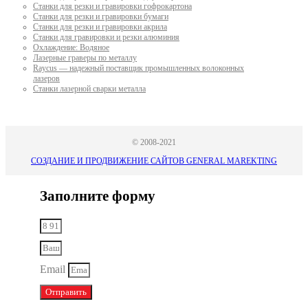
Станки для резки и гравировки гофрокартона
Станки для резки и гравировки бумаги
Станки для резки и гравировки акрила
Станки для гравировки и резки алюминия
Охлаждение: Водяное
Лазерные граверы по металлу
Raycus — надежный поставщик промышленных волоконных
лазеров
Cтанки лазерной сварки металла
© 2008-2021
СОЗДАНИЕ И ПРОДВИЖЕНИЕ САЙТОВ GENERAL MAREKTING
Заполните форму
Email
Отправить