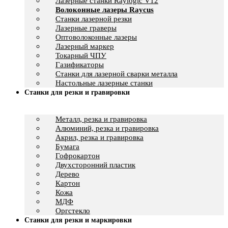
Лазерные станки Raylogic V12
Волоконные лазеры Raycus
Станки лазерной резки
Лазерные граверы
Оптоволоконные лазеры
Лазерный маркер
Токарный ЧПУ
Газификаторы
Cтанки для лазерной сварки металла
Настольные лазерные станки
Станки для резки и гравировки
Металл, резка и гравировка
Алюминий, резка и гравировка
Акрил, резка и гравировка
Бумага
Гофрокартон
Двухсторонний пластик
Дерево
Картон
Кожа
МДФ
Оргстекло
Станки для резки и маркировки