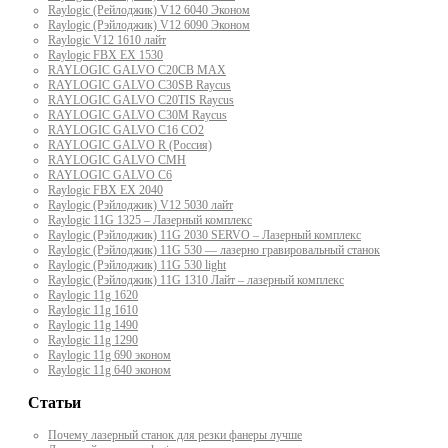
Raylogic (Рейлоджик) V12 6040 Эконом
Raylogic (Рэйлоджик) V12 6090 Эконом
Raylogic V12 1610 лайт
Raylogic FBX EX 1530
RAYLOGIC GALVO С20CB MAX
RAYLOGIC GALVO С30SB Raycus
RAYLOGIC GALVO C20TIS Raycus
RAYLOGIC GALVO С30M Raycus
RAYLOGIC GALVO С16 CO2
RAYLOGIC GALVO R (Россия)
RAYLOGIC GALVO CMH
RAYLOGIC GALVO С6
Raylogic FBX EX 2040
Raylogic (Рэйлоджик) V12 5030 лайт
Raylogic 11G 1325 – Лазерный комплекс
Raylogic (Рэйлоджик) 11G 2030 SERVO – Лазерный комплекс
Raylogic (Рэйлоджик) 11G 530 — лазерно гравировальный станок
Raylogic (Рэйлоджик) 11G 530 light
Raylogic (Рэйлоджик) 11G 1310 Лайт – лазерный комплекс
Raylogic 11g 1620
Raylogic 11g 1610
Raylogic 11g 1490
Raylogic 11g 1290
Raylogic 11g 690 эконом
Raylogic 11g 640 эконом
Статьи
Почему лазерный станок для резки фанеры лучше