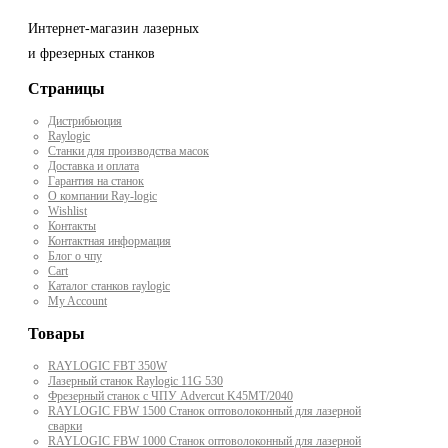
Интернет-магазин лазерных
и фрезерных станков
Страницы
Дистрибьюция
Raylogic
Станки для производства масок
Доставка и оплата
Гарантия на станок
О компании Ray-logic
Wishlist
Контакты
Контактная информация
Блог о чпу
Cart
Каталог станков raylogic
My Account
Товары
RAYLOGIC FBT 350W
Лазерный станок Raylogic 11G 530
Фрезерный станок с ЧПУ Advercut K45MT/2040
RAYLOGIC FBW 1500 Станок оптоволоконный для лазерной
сварки
RAYLOGIC FBW 1000 Станок оптоволоконный для лазерной