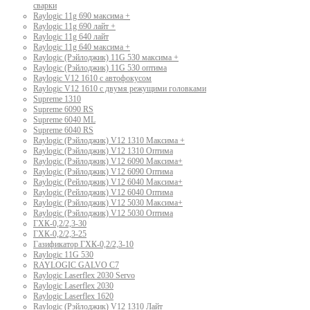
сварки
Raylogic 11g 690 максима +
Raylogic 11g 690 лайт +
Raylogic 11g 640 лайт
Raylogic 11g 640 максима +
Raylogic (Рэйлоджик) 11G 530 максима +
Raylogic (Рэйлоджик) 11G 530 оптима
Raylogic V12 1610 с автофокусом
Raylogic V12 1610 с двумя режущими головками
Supreme 1310
Supreme 6090 RS
Supreme 6040 ML
Supreme 6040 RS
Raylogic (Рэйлоджик) V12 1310 Максима +
Raylogic (Рэйлоджик) V12 1310 Оптима
Raylogic (Рэйлоджик) V12 6090 Максима+
Raylogic (Рэйлоджик) V12 6090 Оптима
Raylogic (Рейлоджик) V12 6040 Максима+
Raylogic (Рейлоджик) V12 6040 Оптима
Raylogic (Рэйлоджик) V12 5030 Максима+
Raylogic (Рэйлоджик) V12 5030 Оптима
ГХК-0,2/2,3-30
ГХК-0,2/2,3-25
Газификатор ГХК-0,2/2,3-10
Raylogic 11G 530
RAYLOGIC GALVO С7
Raylogic Laserflex 2030 Servo
Raylogic Laserflex 2030
Raylogic Laserflex 1620
Raylogic (Рэйлоджик) V12 1310 Лайт