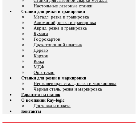
Cтанки для лазерной сварки металла
Настольные лазерные станки
Станки для резки и гравировки
Металл, резка и гравировка
Алюминий, резка и гравировка
Акрил, резка и гравировка
Бумага
Гофрокартон
Двухсторонний пластик
Дерево
Картон
Кожа
МДФ
Оргстекло
Станки для резки и маркировки
Нержавеющая сталь, резка и маркировка
Черная сталь, резка и маркировка
Гарантия на станок
О компании Ray-logic
Доставка и оплата
Контакты