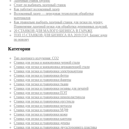
Лазерный станок raylogic
Стоит ли выбирать лазерный станок
Как работает волоконный лазер
Волоконный лазер — передовая технология обработки
материалов
Как правильно выбрать лазерный станок для резки по дереву.
Применение лазерной резки для обработки деревянных изделий.
20 СТАНКОВ ДЛЯ МАЛОГО БИЗНЕСА В ГАРАЖЕ
ТОП 15 СТАНКОВ ДЛЯ БИЗНЕСА НА 2019 ГОД. Бизнес идеи
по новому
Категории
Тип лазерного излучения: СО2
Станки для резки и маркировки черной стали
Станки для резки и маркировка нержавеющей стали
Станки для резки и гравировки электрокартона
Станки для резки и гравировки фетра
Станки для резки и гравировки фанеры
Станки для резки и гравировки ткани
Станки для резки и гравировки резины для печатей
Станки для резки и гравировки ПЭТ
Станки для резки и гравировки пенополистирола
Станки для резки и гравировки оргстекла
Станки для резки и гравировки металла
Станки для резки и гравировки МДФ
Станки для резки и гравировки кожи
Станки для резки и гравировки картона
Станки для резки и гравировки дерева
Станки для резки и гравировки двухстороннего пластика