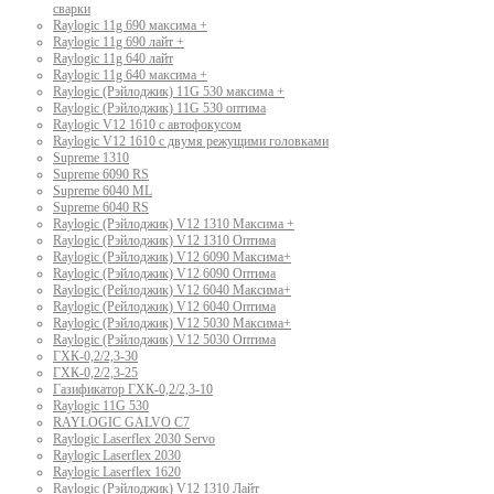
сварки
Raylogic 11g 690 максима +
Raylogic 11g 690 лайт +
Raylogic 11g 640 лайт
Raylogic 11g 640 максима +
Raylogic (Рэйлоджик) 11G 530 максима +
Raylogic (Рэйлоджик) 11G 530 оптима
Raylogic V12 1610 с автофокусом
Raylogic V12 1610 с двумя режущими головками
Supreme 1310
Supreme 6090 RS
Supreme 6040 ML
Supreme 6040 RS
Raylogic (Рэйлоджик) V12 1310 Максима +
Raylogic (Рэйлоджик) V12 1310 Оптима
Raylogic (Рэйлоджик) V12 6090 Максима+
Raylogic (Рэйлоджик) V12 6090 Оптима
Raylogic (Рейлоджик) V12 6040 Максима+
Raylogic (Рейлоджик) V12 6040 Оптима
Raylogic (Рэйлоджик) V12 5030 Максима+
Raylogic (Рэйлоджик) V12 5030 Оптима
ГХК-0,2/2,3-30
ГХК-0,2/2,3-25
Газификатор ГХК-0,2/2,3-10
Raylogic 11G 530
RAYLOGIC GALVO С7
Raylogic Laserflex 2030 Servo
Raylogic Laserflex 2030
Raylogic Laserflex 1620
Raylogic (Рэйлоджик) V12 1310 Лайт