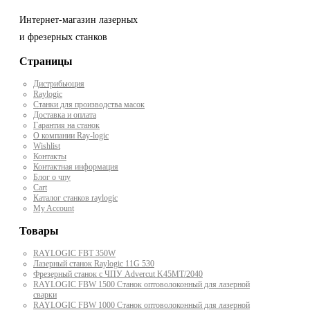
Интернет-магазин лазерных
и фрезерных станков
Страницы
Дистрибьюция
Raylogic
Станки для производства масок
Доставка и оплата
Гарантия на станок
О компании Ray-logic
Wishlist
Контакты
Контактная информация
Блог о чпу
Cart
Каталог станков raylogic
My Account
Товары
RAYLOGIC FBT 350W
Лазерный станок Raylogic 11G 530
Фрезерный станок с ЧПУ Advercut K45MT/2040
RAYLOGIC FBW 1500 Станок оптоволоконный для лазерной
сварки
RAYLOGIC FBW 1000 Станок оптоволоконный для лазерной