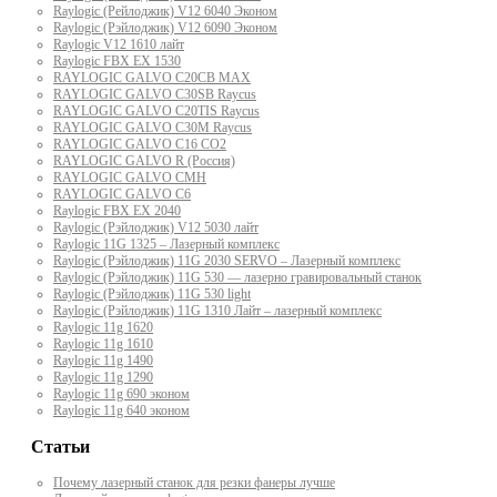
Raylogic (Рейлоджик) V12 6040 Эконом
Raylogic (Рэйлоджик) V12 6090 Эконом
Raylogic V12 1610 лайт
Raylogic FBX EX 1530
RAYLOGIC GALVO С20CB MAX
RAYLOGIC GALVO С30SB Raycus
RAYLOGIC GALVO C20TIS Raycus
RAYLOGIC GALVO С30M Raycus
RAYLOGIC GALVO С16 CO2
RAYLOGIC GALVO R (Россия)
RAYLOGIC GALVO CMH
RAYLOGIC GALVO С6
Raylogic FBX EX 2040
Raylogic (Рэйлоджик) V12 5030 лайт
Raylogic 11G 1325 – Лазерный комплекс
Raylogic (Рэйлоджик) 11G 2030 SERVO – Лазерный комплекс
Raylogic (Рэйлоджик) 11G 530 — лазерно гравировальный станок
Raylogic (Рэйлоджик) 11G 530 light
Raylogic (Рэйлоджик) 11G 1310 Лайт – лазерный комплекс
Raylogic 11g 1620
Raylogic 11g 1610
Raylogic 11g 1490
Raylogic 11g 1290
Raylogic 11g 690 эконом
Raylogic 11g 640 эконом
Статьи
Почему лазерный станок для резки фанеры лучше