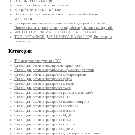
Лазерный станок raylogic
Стоит ли выбирать лазерный станок
Как работает волоконный лазер
Волоконный лазер — передовая технология обработки
материалов
Как правильно выбрать лазерный станок для резки по дереву.
Применение лазерной резки для обработки деревянных изделий.
20 СТАНКОВ ДЛЯ МАЛОГО БИЗНЕСА В ГАРАЖЕ
ТОП 15 СТАНКОВ ДЛЯ БИЗНЕСА НА 2019 ГОД. Бизнес идеи
по новому
Категории
Тип лазерного излучения: СО2
Станки для резки и маркировки черной стали
Станки для резки и маркировка нержавеющей стали
Станки для резки и гравировки электрокартона
Станки для резки и гравировки фетра
Станки для резки и гравировки фанеры
Станки для резки и гравировки ткани
Станки для резки и гравировки резины для печатей
Станки для резки и гравировки ПЭТ
Станки для резки и гравировки пенополистирола
Станки для резки и гравировки оргстекла
Станки для резки и гравировки металла
Станки для резки и гравировки МДФ
Станки для резки и гравировки кожи
Станки для резки и гравировки картона
Станки для резки и гравировки дерева
Станки для резки и гравировки двухстороннего пластика