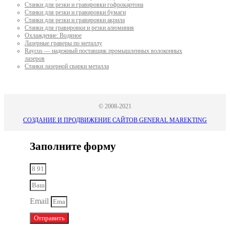
Станки для резки и гравировки гофрокартона
Станки для резки и гравировки бумаги
Станки для резки и гравировки акрила
Станки для гравировки и резки алюминия
Охлаждение: Водяное
Лазерные граверы по металлу
Raycus — надежный поставщик промышленных волоконных
лазеров
Cтанки лазерной сварки металла
© 2008-2021
СОЗДАНИЕ И ПРОДВИЖЕНИЕ САЙТОВ GENERAL MAREKTING
Заполните форму
Email
Отправить