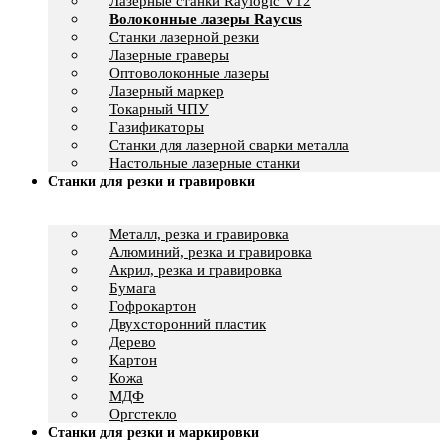
Лазерные станки Raylogic V12
Волоконные лазеры Raycus
Станки лазерной резки
Лазерные граверы
Оптоволоконные лазеры
Лазерный маркер
Токарный ЧПУ
Газификаторы
Cтанки для лазерной сварки металла
Настольные лазерные станки
Станки для резки и гравировки
Металл, резка и гравировка
Алюминий, резка и гравировка
Акрил, резка и гравировка
Бумага
Гофрокартон
Двухсторонний пластик
Дерево
Картон
Кожа
МДФ
Оргстекло
Станки для резки и маркировки