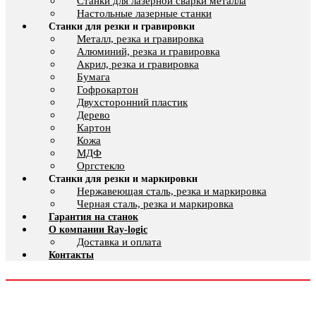
Cтанки для лазерной сварки металла
Настольные лазерные станки
Станки для резки и гравировки
Металл, резка и гравировка
Алюминий, резка и гравировка
Акрил, резка и гравировка
Бумага
Гофрокартон
Двухсторонний пластик
Дерево
Картон
Кожа
МДФ
Оргстекло
Станки для резки и маркировки
Нержавеющая сталь, резка и маркировка
Черная сталь, резка и маркировка
Гарантия на станок
О компании Ray-logic
Доставка и оплата
Контакты