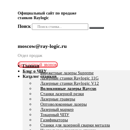
Официальный сайт по продаже
станков Raylogic
Поиск
moscow@ray-logic.ru
Отдел продаж
Бесплатный звонок
Главная
Блог о ЧПУ
Бюджетные лазеры Supreme
Каталог станков
Лазерные станки Raylogic 11G
Лазерные станки Raylogic V12
Волоконные лазеры Raycus
Станки лазерной резки
Лазерные граверы
Оптоволоконные лазеры
Лазерный маркер
Токарный ЧПУ
Газификаторы
Cтанки для лазерной сварки металла