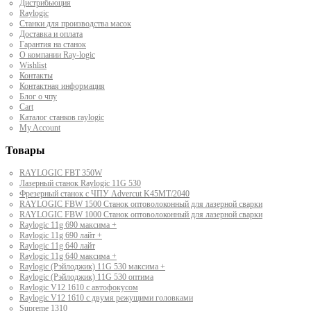
Дистрибьюция
Raylogic
Станки для производства масок
Доставка и оплата
Гарантия на станок
О компании Ray-logic
Wishlist
Контакты
Контактная информация
Блог о чпу
Cart
Каталог станков raylogic
My Account
Товары
RAYLOGIC FBT 350W
Лазерный станок Raylogic 11G 530
Фрезерный станок с ЧПУ Advercut K45MT/2040
RAYLOGIC FBW 1500 Станок оптоволоконный для лазерной сварки
RAYLOGIC FBW 1000 Станок оптоволоконный для лазерной сварки
Raylogic 11g 690 максима +
Raylogic 11g 690 лайт +
Raylogic 11g 640 лайт
Raylogic 11g 640 максима +
Raylogic (Рэйлоджик) 11G 530 максима +
Raylogic (Рэйлоджик) 11G 530 оптима
Raylogic V12 1610 с автофокусом
Raylogic V12 1610 с двумя режущими головками
Supreme 1310