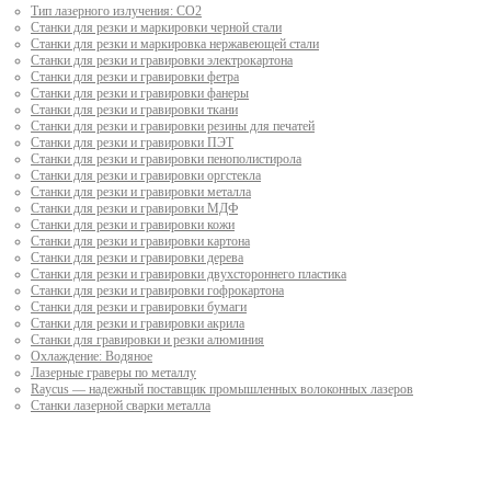
Тип лазерного излучения: СО2
Станки для резки и маркировки черной стали
Станки для резки и маркировка нержавеющей стали
Станки для резки и гравировки электрокартона
Станки для резки и гравировки фетра
Станки для резки и гравировки фанеры
Станки для резки и гравировки ткани
Станки для резки и гравировки резины для печатей
Станки для резки и гравировки ПЭТ
Станки для резки и гравировки пенополистирола
Станки для резки и гравировки оргстекла
Станки для резки и гравировки металла
Станки для резки и гравировки МДФ
Станки для резки и гравировки кожи
Станки для резки и гравировки картона
Станки для резки и гравировки дерева
Станки для резки и гравировки двухстороннего пластика
Станки для резки и гравировки гофрокартона
Станки для резки и гравировки бумаги
Станки для резки и гравировки акрила
Станки для гравировки и резки алюминия
Охлаждение: Водяное
Лазерные граверы по металлу
Raycus — надежный поставщик промышленных волоконных лазеров
Cтанки лазерной сварки металла