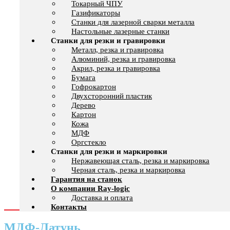
Токарный ЧПУ
Газификаторы
Cтанки для лазерной сварки металла
Настольные лазерные станки
Станки для резки и гравировки
Металл, резка и гравировка
Алюминий, резка и гравировка
Акрил, резка и гравировка
Бумага
Гофрокартон
Двухсторонний пластик
Дерево
Картон
Кожа
МДФ
Оргстекло
Станки для резки и маркировки
Нержавеющая сталь, резка и маркировка
Черная сталь, резка и маркировка
Гарантия на станок
О компании Ray-logic
Доставка и оплата
Контакты
МДФ-Латунь