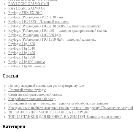
RAYLOGIC GALVO CMH
RAYLOGIC GALVO С6
Raylogic FBX EX 2040
Raylogic (Рэйлоджик) V12 5030 лайт
Raylogic 11G 1325 – Лазерный комплекс
Raylogic (Рэйлоджик) 11G 2030 SERVO – Лазерный комплекс
Raylogic (Рэйлоджик) 11G 530 — лазерно гравировальный станок
Raylogic (Рэйлоджик) 11G 530 light
Raylogic (Рэйлоджик) 11G 1310 Лайт – лазерный комплекс
Raylogic 11g 1620
Raylogic 11g 1610
Raylogic 11g 1490
Raylogic 11g 1290
Raylogic 11g 690 эконом
Raylogic 11g 640 эконом
Статьи
Почему лазерный станок для резки фанеры лучше
Лазерный станок raylogic
Стоит ли выбирать лазерный станок
Как работает волоконный лазер
Волоконный лазер — передовая технология обработки материалов
Как правильно выбрать лазерный станок для резки по дереву. Применение лазерно
20 СТАНКОВ ДЛЯ МАЛОГО БИЗНЕСА В ГАРАЖЕ
ТОП 15 СТАНКОВ ДЛЯ БИЗНЕСА НА 2019 ГОД. Бизнес идеи по новому
Категории