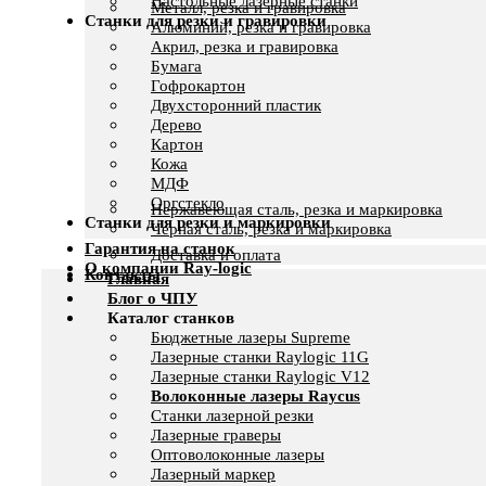
Настольные лазерные станки
Металл, резка и гравировка
Станки для резки и гравировки
Алюминий, резка и гравировка
Акрил, резка и гравировка
Бумага
Гофрокартон
Двухсторонний пластик
Дерево
Картон
Кожа
МДФ
Оргстекло
Нержавеющая сталь, резка и маркировка
Станки для резки и маркировки
Черная сталь, резка и маркировка
Гарантия на станок
Доставка и оплата
О компании Ray-logic
Контакты
Главная
Блог о ЧПУ
Каталог станков
Бюджетные лазеры Supreme
Лазерные станки Raylogic 11G
Лазерные станки Raylogic V12
Волоконные лазеры Raycus
Станки лазерной резки
Лазерные граверы
Оптоволоконные лазеры
Лазерный маркер