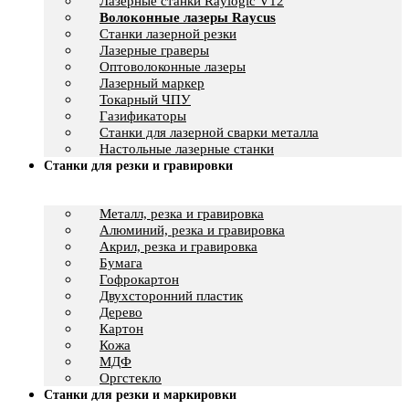
Лазерные станки Raylogic V12
Волоконные лазеры Raycus
Станки лазерной резки
Лазерные граверы
Оптоволоконные лазеры
Лазерный маркер
Токарный ЧПУ
Газификаторы
Cтанки для лазерной сварки металла
Настольные лазерные станки
Станки для резки и гравировки
Металл, резка и гравировка
Алюминий, резка и гравировка
Акрил, резка и гравировка
Бумага
Гофрокартон
Двухсторонний пластик
Дерево
Картон
Кожа
МДФ
Оргстекло
Станки для резки и маркировки