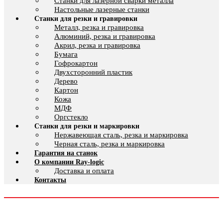
Cтанки для лазерной сварки металла
Настольные лазерные станки
Станки для резки и гравировки
Металл, резка и гравировка
Алюминий, резка и гравировка
Акрил, резка и гравировка
Бумага
Гофрокартон
Двухсторонний пластик
Дерево
Картон
Кожа
МДФ
Оргстекло
Станки для резки и маркировки
Нержавеющая сталь, резка и маркировка
Черная сталь, резка и маркировка
Гарантия на станок
О компании Ray-logic
Доставка и оплата
Контакты