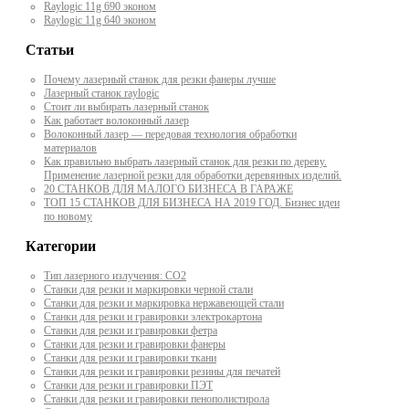
Raylogic 11g 690 эконом
Raylogic 11g 640 эконом
Статьи
Почему лазерный станок для резки фанеры лучше
Лазерный станок raylogic
Стоит ли выбирать лазерный станок
Как работает волоконный лазер
Волоконный лазер — передовая технология обработки
материалов
Как правильно выбрать лазерный станок для резки по дереву.
Применение лазерной резки для обработки деревянных изделий.
20 СТАНКОВ ДЛЯ МАЛОГО БИЗНЕСА В ГАРАЖЕ
ТОП 15 СТАНКОВ ДЛЯ БИЗНЕСА НА 2019 ГОД. Бизнес идеи
по новому
Категории
Тип лазерного излучения: СО2
Станки для резки и маркировки черной стали
Станки для резки и маркировка нержавеющей стали
Станки для резки и гравировки электрокартона
Станки для резки и гравировки фетра
Станки для резки и гравировки фанеры
Станки для резки и гравировки ткани
Станки для резки и гравировки резины для печатей
Станки для резки и гравировки ПЭТ
Станки для резки и гравировки пенополистирола