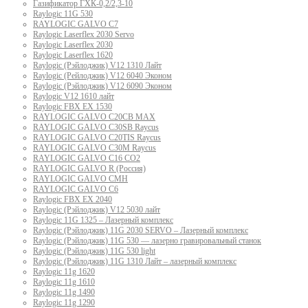
Газификатор ГХК-0,2/2,3-10
Raylogic 11G 530
RAYLOGIC GALVO С7
Raylogic Laserflex 2030 Servo
Raylogic Laserflex 2030
Raylogic Laserflex 1620
Raylogic (Рэйлоджик) V12 1310 Лайт
Raylogic (Рейлоджик) V12 6040 Эконом
Raylogic (Рэйлоджик) V12 6090 Эконом
Raylogic V12 1610 лайт
Raylogic FBX EX 1530
RAYLOGIC GALVO С20CB MAX
RAYLOGIC GALVO С30SB Raycus
RAYLOGIC GALVO C20TIS Raycus
RAYLOGIC GALVO С30M Raycus
RAYLOGIC GALVO С16 CO2
RAYLOGIC GALVO R (Россия)
RAYLOGIC GALVO CMH
RAYLOGIC GALVO С6
Raylogic FBX EX 2040
Raylogic (Рэйлоджик) V12 5030 лайт
Raylogic 11G 1325 – Лазерный комплекс
Raylogic (Рэйлоджик) 11G 2030 SERVO – Лазерный комплекс
Raylogic (Рэйлоджик) 11G 530 — лазерно гравировальный станок
Raylogic (Рэйлоджик) 11G 530 light
Raylogic (Рэйлоджик) 11G 1310 Лайт – лазерный комплекс
Raylogic 11g 1620
Raylogic 11g 1610
Raylogic 11g 1490
Raylogic 11g 1290