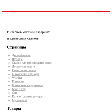
Интернет-магазин лазерных
и фрезерных станков
Страницы
Дистрибьюция
Raylogic
Станки для производства масок
Доставка и оплата
Гарантия на станок
О компании Ray-logic
Wishlist
Контакты
Контактная информация
Блог о чпу
Cart
Каталог станков raylogic
My Account
Товары