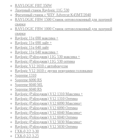
RAYLOGIC FBT 350W
Лазерный станок Raylogic 11G 530
Фрезерный станок с ЧПУ Advercut K45MT/2040
RAYLOGIC FBW 1500 Станок оптоволоконный для лазерной
сварки
RAYLOGIC FBW 1000 Станок оптоволоконный для лазерной
сварки
Raylogic 11g 690 максима +
Raylogic 11g 690 лайт +
Raylogic 11g 640 лайт
Raylogic 11g 640 максима +
Raylogic (Рэйлоджик) 11G 530 максима +
Raylogic (Рэйлоджик) 11G 530 оптима
Raylogic V12 1610 с автофокусом
Raylogic V12 1610 с двумя режущими головками
Supreme 1310
Supreme 6090 RS
Supreme 6040 ML
Supreme 6040 RS
Raylogic (Рэйлоджик) V12 1310 Максима +
Raylogic (Рэйлоджик) V12 1310 Оптима
Raylogic (Рэйлоджик) V12 6090 Максима+
Raylogic (Рэйлоджик) V12 6090 Оптима
Raylogic (Рейлоджик) V12 6040 Максима+
Raylogic (Рейлоджик) V12 6040 Оптима
Raylogic (Рэйлоджик) V12 5030 Максима+
Raylogic (Рэйлоджик) V12 5030 Оптима
ГХК-0,2/2,3-30
ГХК-0,2/2,3-25