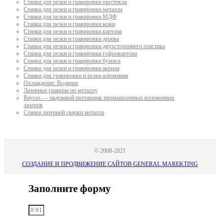
Станки для резки и гравировки оргстекла
Станки для резки и гравировки металла
Станки для резки и гравировки МДФ
Станки для резки и гравировки кожи
Станки для резки и гравировки картона
Станки для резки и гравировки дерева
Станки для резки и гравировки двухстороннего пластика
Станки для резки и гравировки гофрокартона
Станки для резки и гравировки бумаги
Станки для резки и гравировки акрила
Станки для гравировки и резки алюминия
Охлаждение: Водяное
Лазерные граверы по металлу
Raycus — надежный поставщик промышленных волоконных
лазеров
Cтанки лазерной сварки металла
© 2008-2021
СОЗДАНИЕ И ПРОДВИЖЕНИЕ САЙТОВ GENERAL MAREKTING
Заполните форму