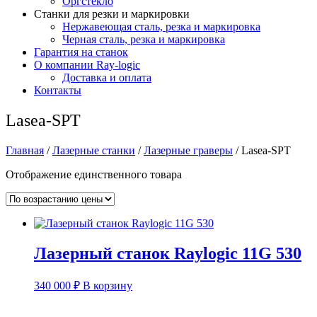
Оргстекло
Станки для резки и маркировки
Нержавеющая сталь, резка и маркировка
Черная сталь, резка и маркировка
Гарантия на станок
О компании Ray-logic
Доставка и оплата
Контакты
Lasea-SPT
Главная
/
Лазерные станки
/
Лазерные граверы
/ Lasea-SPT
Отображение единственного товара
Лазерный станок Raylogic 11G 530
340 000
₽
В корзину