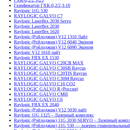
ГХК-0,2/2,3-25
Газификатор ГХК-0,2/2,3-10
Raylogic 11G 530
RAYLOGIC GALVO С7
Raylogic Laserflex 2030 Servo
Raylogic Laserflex 2030
Raylogic Laserflex 1620
Raylogic (Рэйлоджик) V12 1310 Лайт
Raylogic (Рейлоджик) V12 6040 Эконом
Raylogic (Рэйлоджик) V12 6090 Эконом
Raylogic V12 1610 лайт
Raylogic FBX EX 1530
RAYLOGIC GALVO С20CB MAX
RAYLOGIC GALVO С30SB Raycus
RAYLOGIC GALVO C20TIS Raycus
RAYLOGIC GALVO С30M Raycus
RAYLOGIC GALVO С16 CO2
RAYLOGIC GALVO R (Россия)
RAYLOGIC GALVO CMH
RAYLOGIC GALVO С6
Raylogic FBX EX 2040
Raylogic (Рэйлоджик) V12 5030 лайт
Raylogic 11G 1325 – Лазерный комплекс
Raylogic (Рэйлоджик) 11G 2030 SERVO – Лазерный комп
Raylogic (Рэйлоджик) 11G 530 — лазерно гравировальный