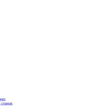
лекс
 станок