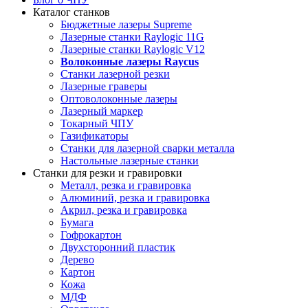
Каталог станков
Бюджетные лазеры Supreme
Лазерные станки Raylogic 11G
Лазерные станки Raylogic V12
Волоконные лазеры Raycus
Станки лазерной резки
Лазерные граверы
Оптоволоконные лазеры
Лазерный маркер
Токарный ЧПУ
Газификаторы
Cтанки для лазерной сварки металла
Настольные лазерные станки
Станки для резки и гравировки
Металл, резка и гравировка
Алюминий, резка и гравировка
Акрил, резка и гравировка
Бумага
Гофрокартон
Двухсторонний пластик
Дерево
Картон
Кожа
МДФ