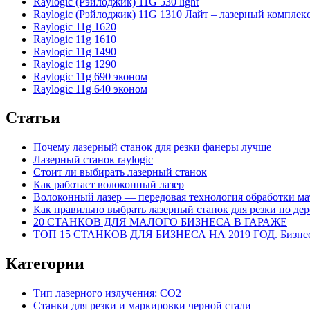
Raylogic (Рэйлоджик) 11G 530 light
Raylogic (Рэйлоджик) 11G 1310 Лайт – лазерный комплек
Raylogic 11g 1620
Raylogic 11g 1610
Raylogic 11g 1490
Raylogic 11g 1290
Raylogic 11g 690 эконом
Raylogic 11g 640 эконом
Статьи
Почему лазерный станок для резки фанеры лучше
Лазерный станок raylogic
Стоит ли выбирать лазерный станок
Как работает волоконный лазер
Волоконный лазер — передовая технология обработки ма
Как правильно выбрать лазерный станок для резки по дер
20 СТАНКОВ ДЛЯ МАЛОГО БИЗНЕСА В ГАРАЖЕ
ТОП 15 СТАНКОВ ДЛЯ БИЗНЕСА НА 2019 ГОД. Бизнес 
Категории
Тип лазерного излучения: СО2
Станки для резки и маркировки черной стали