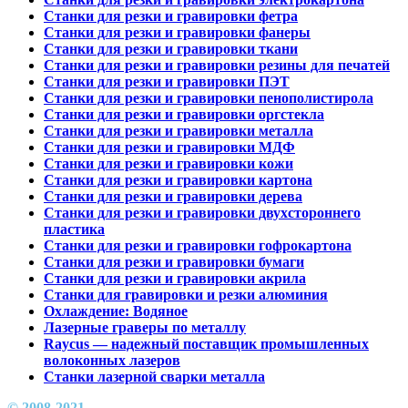
Станки для резки и гравировки фетра
Станки для резки и гравировки фанеры
Станки для резки и гравировки ткани
Станки для резки и гравировки резины для печатей
Станки для резки и гравировки ПЭТ
Станки для резки и гравировки пенополистирола
Станки для резки и гравировки оргстекла
Станки для резки и гравировки металла
Станки для резки и гравировки МДФ
Станки для резки и гравировки кожи
Станки для резки и гравировки картона
Станки для резки и гравировки дерева
Станки для резки и гравировки двухстороннего
пластика
Станки для резки и гравировки гофрокартона
Станки для резки и гравировки бумаги
Станки для резки и гравировки акрила
Станки для гравировки и резки алюминия
Охлаждение: Водяное
Лазерные граверы по металлу
Raycus — надежный поставщик промышленных
волоконных лазеров
Cтанки лазерной сварки металла
© 2008-2021