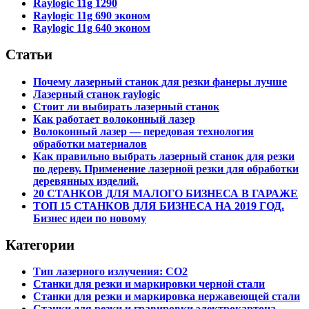
Raylogic 11g 1290
Raylogic 11g 690 эконом
Raylogic 11g 640 эконом
Статьи
Почему лазерный станок для резки фанеры лучше
Лазерный станок raylogic
Стоит ли выбирать лазерный станок
Как работает волоконный лазер
Волоконный лазер — передовая технология
обработки материалов
Как правильно выбрать лазерный станок для резки
по дереву. Применение лазерной резки для обработки
деревянных изделий.
20 СТАНКОВ ДЛЯ МАЛОГО БИЗНЕСА В ГАРАЖЕ
ТОП 15 СТАНКОВ ДЛЯ БИЗНЕСА НА 2019 ГОД.
Бизнес идеи по новому
Категории
Тип лазерного излучения: СО2
Станки для резки и маркировки черной стали
Станки для резки и маркировка нержавеющей стали
Станки для резки и гравировки электрокартона