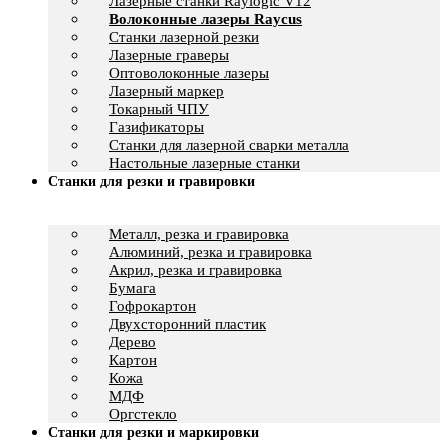
Лазерные станки Raylogic V12
Волоконные лазеры Raycus
Станки лазерной резки
Лазерные граверы
Оптоволоконные лазеры
Лазерный маркер
Токарный ЧПУ
Газификаторы
Cтанки для лазерной сварки металла
Настольные лазерные станки
Станки для резки и гравировки
Металл, резка и гравировка
Алюминий, резка и гравировка
Акрил, резка и гравировка
Бумага
Гофрокартон
Двухсторонний пластик
Дерево
Картон
Кожа
МДФ
Оргстекло
Станки для резки и маркировки