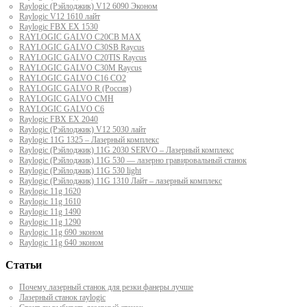
Raylogic (Рэйлоджик) V12 6090 Эконом
Raylogic V12 1610 лайт
Raylogic FBX EX 1530
RAYLOGIC GALVO С20CB MAX
RAYLOGIC GALVO С30SB Raycus
RAYLOGIC GALVO C20TIS Raycus
RAYLOGIC GALVO С30M Raycus
RAYLOGIC GALVO С16 CO2
RAYLOGIC GALVO R (Россия)
RAYLOGIC GALVO CMH
RAYLOGIC GALVO С6
Raylogic FBX EX 2040
Raylogic (Рэйлоджик) V12 5030 лайт
Raylogic 11G 1325 – Лазерный комплекс
Raylogic (Рэйлоджик) 11G 2030 SERVO – Лазерный комплекс
Raylogic (Рэйлоджик) 11G 530 — лазерно гравировальный станок
Raylogic (Рэйлоджик) 11G 530 light
Raylogic (Рэйлоджик) 11G 1310 Лайт – лазерный комплекс
Raylogic 11g 1620
Raylogic 11g 1610
Raylogic 11g 1490
Raylogic 11g 1290
Raylogic 11g 690 эконом
Raylogic 11g 640 эконом
Статьи
Почему лазерный станок для резки фанеры лучше
Лазерный станок raylogic