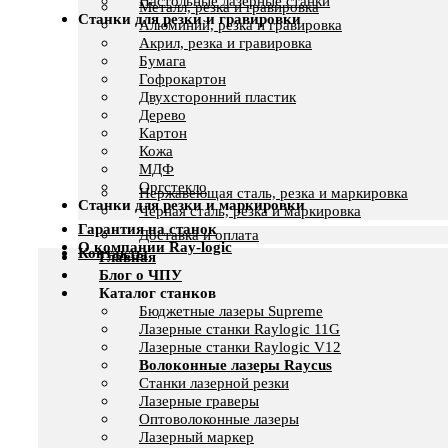
Настольные лазерные станки
Металл, резка и гравировка
Станки для резки и гравировки
Алюминий, резка и гравировка
Акрил, резка и гравировка
Бумага
Гофрокартон
Двухсторонний пластик
Дерево
Картон
Кожа
МДФ
Оргстекло
Нержавеющая сталь, резка и маркировка
Станки для резки и маркировки
Черная сталь, резка и маркировка
Гарантия на станок
Доставка и оплата
О компании Ray-logic
Контакты
Главная
Блог о ЧПУ
Каталог станков
Бюджетные лазеры Supreme
Лазерные станки Raylogic 11G
Лазерные станки Raylogic V12
Волоконные лазеры Raycus
Станки лазерной резки
Лазерные граверы
Оптоволоконные лазеры
Лазерный маркер