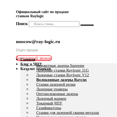
Официальный сайт по продаже
станков Raylogic
Поиск
moscow@ray-logic.ru
Отдел продаж
Бесплатный звонок
Главная
Блог о ЧПУ
Бюджетные лазеры Supreme
Каталог станков
Лазерные станки Raylogic 11G
Лазерные станки Raylogic V12
Волоконные лазеры Raycus
Станки лазерной резки
Лазерные граверы
Оптоволоконные лазеры
Лазерный маркер
Токарный ЧПУ
Газификаторы
Cтанки для лазерной сварки металла