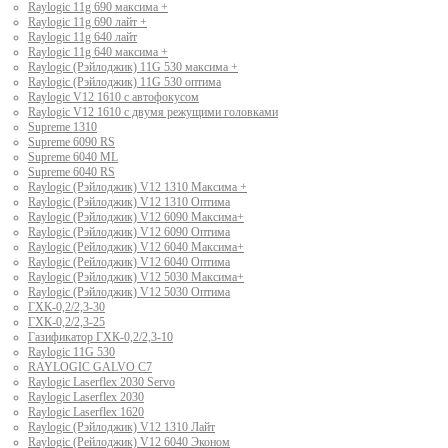
Raylogic 11g 690 максима +
Raylogic 11g 690 лайт +
Raylogic 11g 640 лайт
Raylogic 11g 640 максима +
Raylogic (Рэйлоджик) 11G 530 максима +
Raylogic (Рэйлоджик) 11G 530 оптима
Raylogic V12 1610 с автофокусом
Raylogic V12 1610 с двумя режущими головками
Supreme 1310
Supreme 6090 RS
Supreme 6040 ML
Supreme 6040 RS
Raylogic (Рэйлоджик) V12 1310 Максима +
Raylogic (Рэйлоджик) V12 1310 Оптима
Raylogic (Рэйлоджик) V12 6090 Максима+
Raylogic (Рэйлоджик) V12 6090 Оптима
Raylogic (Рейлоджик) V12 6040 Максима+
Raylogic (Рейлоджик) V12 6040 Оптима
Raylogic (Рэйлоджик) V12 5030 Максима+
Raylogic (Рэйлоджик) V12 5030 Оптима
ГХК-0,2/2,3-30
ГХК-0,2/2,3-25
Газификатор ГХК-0,2/2,3-10
Raylogic 11G 530
RAYLOGIC GALVO С7
Raylogic Laserflex 2030 Servo
Raylogic Laserflex 2030
Raylogic Laserflex 1620
Raylogic (Рэйлоджик) V12 1310 Лайт
Raylogic (Рейлоджик) V12 6040 Эконом