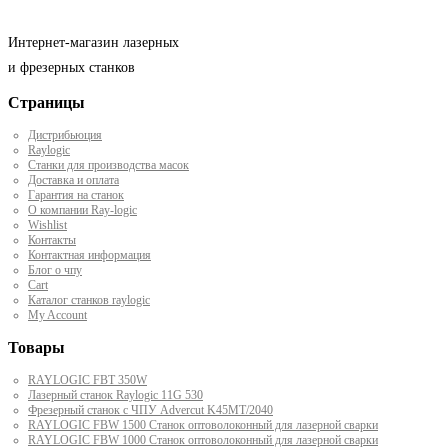
Интернет-магазин лазерных
и фрезерных станков
Страницы
Дистрибьюция
Raylogic
Станки для производства масок
Доставка и оплата
Гарантия на станок
О компании Ray-logic
Wishlist
Контакты
Контактная информация
Блог о чпу
Cart
Каталог станков raylogic
My Account
Товары
RAYLOGIC FBT 350W
Лазерный станок Raylogic 11G 530
Фрезерный станок с ЧПУ Advercut K45MT/2040
RAYLOGIC FBW 1500 Станок оптоволоконный для лазерной сварки
RAYLOGIC FBW 1000 Станок оптоволоконный для лазерной сварки