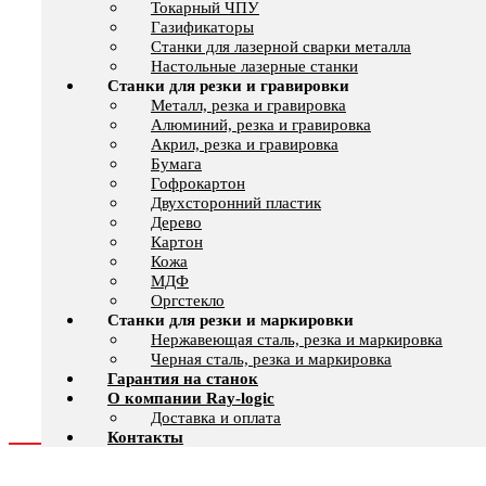
Токарный ЧПУ
Газификаторы
Cтанки для лазерной сварки металла
Настольные лазерные станки
Станки для резки и гравировки
Металл, резка и гравировка
Алюминий, резка и гравировка
Акрил, резка и гравировка
Бумага
Гофрокартон
Двухсторонний пластик
Дерево
Картон
Кожа
МДФ
Оргстекло
Станки для резки и маркировки
Нержавеющая сталь, резка и маркировка
Черная сталь, резка и маркировка
Гарантия на станок
О компании Ray-logic
Доставка и оплата
Контакты