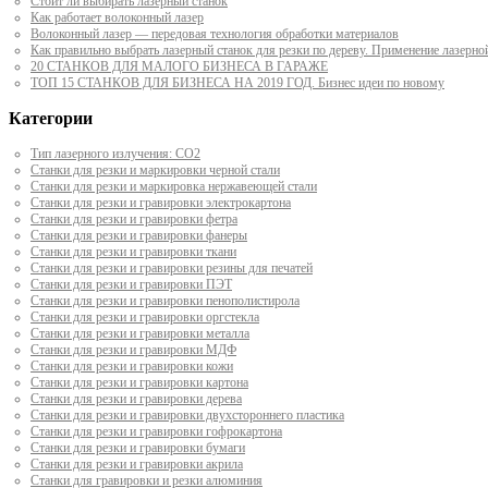
Стоит ли выбирать лазерный станок
Как работает волоконный лазер
Волоконный лазер — передовая технология обработки материалов
Как правильно выбрать лазерный станок для резки по дереву. Применение лазерно
20 СТАНКОВ ДЛЯ МАЛОГО БИЗНЕСА В ГАРАЖЕ
ТОП 15 СТАНКОВ ДЛЯ БИЗНЕСА НА 2019 ГОД. Бизнес идеи по новому
Категории
Тип лазерного излучения: СО2
Станки для резки и маркировки черной стали
Станки для резки и маркировка нержавеющей стали
Станки для резки и гравировки электрокартона
Станки для резки и гравировки фетра
Станки для резки и гравировки фанеры
Станки для резки и гравировки ткани
Станки для резки и гравировки резины для печатей
Станки для резки и гравировки ПЭТ
Станки для резки и гравировки пенополистирола
Станки для резки и гравировки оргстекла
Станки для резки и гравировки металла
Станки для резки и гравировки МДФ
Станки для резки и гравировки кожи
Станки для резки и гравировки картона
Станки для резки и гравировки дерева
Станки для резки и гравировки двухстороннего пластика
Станки для резки и гравировки гофрокартона
Станки для резки и гравировки бумаги
Станки для резки и гравировки акрила
Станки для гравировки и резки алюминия