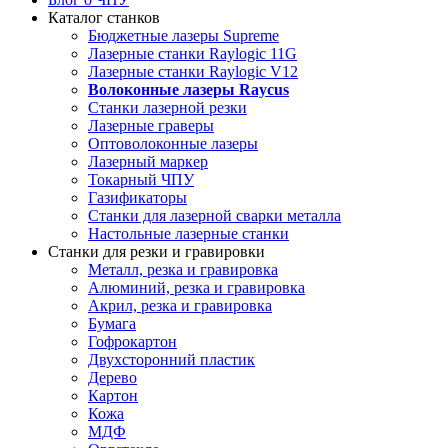
Каталог станков
Бюджетные лазеры Supreme
Лазерные станки Raylogic 11G
Лазерные станки Raylogic V12
Волоконные лазеры Raycus
Станки лазерной резки
Лазерные граверы
Оптоволоконные лазеры
Лазерный маркер
Токарный ЧПУ
Газификаторы
Cтанки для лазерной сварки металла
Настольные лазерные станки
Станки для резки и гравировки
Металл, резка и гравировка
Алюминий, резка и гравировка
Акрил, резка и гравировка
Бумага
Гофрокартон
Двухсторонний пластик
Дерево
Картон
Кожа
МДФ