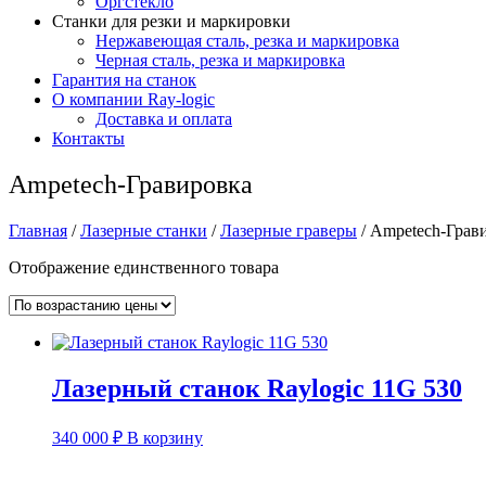
Оргстекло
Станки для резки и маркировки
Нержавеющая сталь, резка и маркировка
Черная сталь, резка и маркировка
Гарантия на станок
О компании Ray-logic
Доставка и оплата
Контакты
Ampetech-Гравировка
Главная
/
Лазерные станки
/
Лазерные граверы
/ Ampetech-Грав
Отображение единственного товара
Лазерный станок Raylogic 11G 530
340 000
₽
В корзину