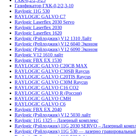
ГХК-0,2/2,3-25
Газификатор ГХК-0,2/2,3-10
Raylogic 11G 530
RAYLOGIC GALVO С7
Raylogic Laserflex 2030 Servo
Raylogic Laserflex 2030
Raylogic Laserflex 1620
Raylogic (Рэйлоджик) V12 1310 Лайт
Raylogic (Рейлоджик) V12 6040 Эконом
Raylogic (Рэйлоджик) V12 6090 Эконом
Raylogic V12 1610 лайт
Raylogic FBX EX 1530
RAYLOGIC GALVO С20CB MAX
RAYLOGIC GALVO С30SB Raycus
RAYLOGIC GALVO C20TIS Raycus
RAYLOGIC GALVO С30M Raycus
RAYLOGIC GALVO С16 CO2
RAYLOGIC GALVO R (Россия)
RAYLOGIC GALVO CMH
RAYLOGIC GALVO С6
Raylogic FBX EX 2040
Raylogic (Рэйлоджик) V12 5030 лайт
Raylogic 11G 1325 – Лазерный комплекс
Raylogic (Рэйлоджик) 11G 2030 SERVO – Лазерный комп
Raylogic (Рэйлоджик) 11G 530 — лазерно гравировальный