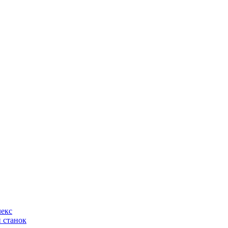
лекс
 станок