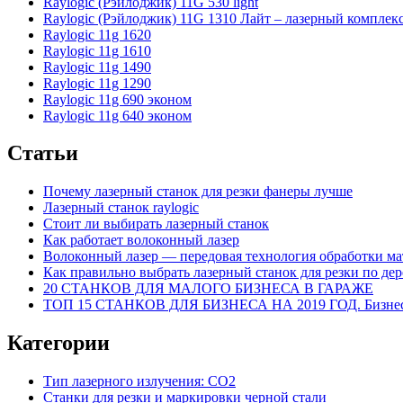
Raylogic (Рэйлоджик) 11G 530 light
Raylogic (Рэйлоджик) 11G 1310 Лайт – лазерный комплек
Raylogic 11g 1620
Raylogic 11g 1610
Raylogic 11g 1490
Raylogic 11g 1290
Raylogic 11g 690 эконом
Raylogic 11g 640 эконом
Статьи
Почему лазерный станок для резки фанеры лучше
Лазерный станок raylogic
Стоит ли выбирать лазерный станок
Как работает волоконный лазер
Волоконный лазер — передовая технология обработки ма
Как правильно выбрать лазерный станок для резки по дер
20 СТАНКОВ ДЛЯ МАЛОГО БИЗНЕСА В ГАРАЖЕ
ТОП 15 СТАНКОВ ДЛЯ БИЗНЕСА НА 2019 ГОД. Бизнес 
Категории
Тип лазерного излучения: СО2
Станки для резки и маркировки черной стали