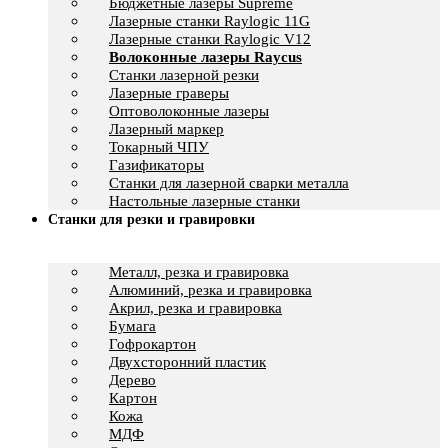
Бюджетные лазеры Supreme
Лазерные станки Raylogic 11G
Лазерные станки Raylogic V12
Волоконные лазеры Raycus
Станки лазерной резки
Лазерные граверы
Оптоволоконные лазеры
Лазерный маркер
Токарный ЧПУ
Газификаторы
Cтанки для лазерной сварки металла
Настольные лазерные станки
Станки для резки и гравировки
Металл, резка и гравировка
Алюминий, резка и гравировка
Акрил, резка и гравировка
Бумага
Гофрокартон
Двухсторонний пластик
Дерево
Картон
Кожа
МДФ