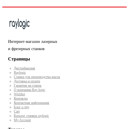
Интернет-магазин лазерных
и фрезерных станков
Страницы
Дистрибьюция
Raylogic
Станки для производства масок
Доставка и оплата
Гарантия на станок
О компании Ray-logic
Wishlist
Контакты
Контактная информация
Блог о чпу
Cart
Каталог станков raylogic
My Account