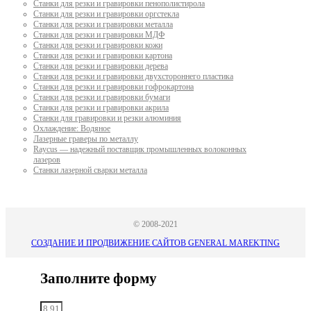
Станки для резки и гравировки пенополистирола
Станки для резки и гравировки оргстекла
Станки для резки и гравировки металла
Станки для резки и гравировки МДФ
Станки для резки и гравировки кожи
Станки для резки и гравировки картона
Станки для резки и гравировки дерева
Станки для резки и гравировки двухстороннего пластика
Станки для резки и гравировки гофрокартона
Станки для резки и гравировки бумаги
Станки для резки и гравировки акрила
Станки для гравировки и резки алюминия
Охлаждение: Водяное
Лазерные граверы по металлу
Raycus — надежный поставщик промышленных волоконных
лазеров
Cтанки лазерной сварки металла
© 2008-2021
СОЗДАНИЕ И ПРОДВИЖЕНИЕ САЙТОВ GENERAL MAREKTING
Заполните форму