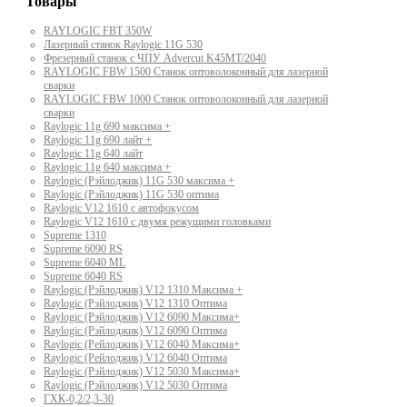
Товары
RAYLOGIC FBT 350W
Лазерный станок Raylogic 11G 530
Фрезерный станок с ЧПУ Advercut K45MT/2040
RAYLOGIC FBW 1500 Станок оптоволоконный для лазерной
сварки
RAYLOGIC FBW 1000 Станок оптоволоконный для лазерной
сварки
Raylogic 11g 690 максима +
Raylogic 11g 690 лайт +
Raylogic 11g 640 лайт
Raylogic 11g 640 максима +
Raylogic (Рэйлоджик) 11G 530 максима +
Raylogic (Рэйлоджик) 11G 530 оптима
Raylogic V12 1610 с автофокусом
Raylogic V12 1610 с двумя режущими головками
Supreme 1310
Supreme 6090 RS
Supreme 6040 ML
Supreme 6040 RS
Raylogic (Рэйлоджик) V12 1310 Максима +
Raylogic (Рэйлоджик) V12 1310 Оптима
Raylogic (Рэйлоджик) V12 6090 Максима+
Raylogic (Рэйлоджик) V12 6090 Оптима
Raylogic (Рейлоджик) V12 6040 Максима+
Raylogic (Рейлоджик) V12 6040 Оптима
Raylogic (Рэйлоджик) V12 5030 Максима+
Raylogic (Рэйлоджик) V12 5030 Оптима
ГХК-0,2/2,3-30