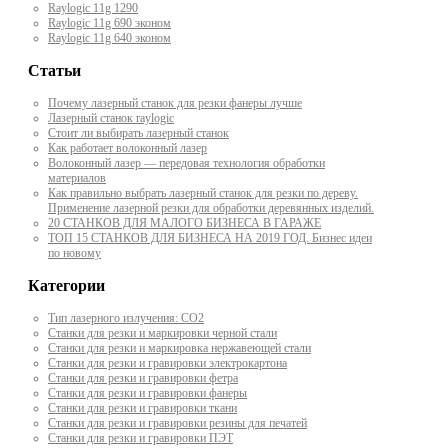
Raylogic 11g 1290
Raylogic 11g 690 эконом
Raylogic 11g 640 эконом
Статьи
Почему лазерный станок для резки фанеры лучше
Лазерный станок raylogic
Стоит ли выбирать лазерный станок
Как работает волоконный лазер
Волоконный лазер — передовая технология обработки
материалов
Как правильно выбрать лазерный станок для резки по дереву.
Применение лазерной резки для обработки деревянных изделий.
20 СТАНКОВ ДЛЯ МАЛОГО БИЗНЕСА В ГАРАЖЕ
ТОП 15 СТАНКОВ ДЛЯ БИЗНЕСА НА 2019 ГОД. Бизнес идеи
по новому
Категории
Тип лазерного излучения: СО2
Станки для резки и маркировки черной стали
Станки для резки и маркировка нержавеющей стали
Станки для резки и гравировки электрокартона
Станки для резки и гравировки фетра
Станки для резки и гравировки фанеры
Станки для резки и гравировки ткани
Станки для резки и гравировки резины для печатей
Станки для резки и гравировки ПЭТ