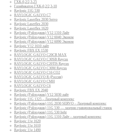
ГХК-0,2/2,3-25
Газификатор ГХК-0,2/2,3-10
Raylogic 11G 530
RAYLOGIC GALVO С7
Raylogic Laserflex 2030 Servo
Raylogic Laserflex 2030
Raylogic Laserflex 1620
Raylogic (Рэйлоджик) V12 1310 Лайт
Raylogic (Рейлоджик) V12 6040 Эконом
Raylogic (Рэйлоджик) V12 6090 Эконом
Raylogic V12 1610 лайт
Raylogic FBX EX 1530
RAYLOGIC GALVO С20CB MAX
RAYLOGIC GALVO С30SB Raycus
RAYLOGIC GALVO C20TIS Raycus
RAYLOGIC GALVO С30M Raycus
RAYLOGIC GALVO С16 CO2
RAYLOGIC GALVO R (Россия)
RAYLOGIC GALVO CMH
RAYLOGIC GALVO С6
Raylogic FBX EX 2040
Raylogic (Рэйлоджик) V12 5030 лайт
Raylogic 11G 1325 – Лазерный комплекс
Raylogic (Рэйлоджик) 11G 2030 SERVO – Лазерный комплекс
Raylogic (Рэйлоджик) 11G 530 — лазерно гравировальный станок
Raylogic (Рэйлоджик) 11G 530 light
Raylogic (Рэйлоджик) 11G 1310 Лайт – лазерный комплекс
Raylogic 11g 1620
Raylogic 11g 1610
Raylogic 11g 1490