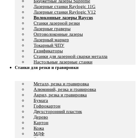
Бюджетные лазеры Supreme
Лазерные станки Raylogic 11G
Лазерные станки Raylogic V12
Волоконные лазеры Raycus
Станки лазерной резки
Лазерные граверы
Оптоволоконные лазеры
Лазерный маркер
Токарный ЧПУ
Газификаторы
Cтанки для лазерной сварки металла
Настольные лазерные станки
Станки для резки и гравировки
Металл, резка и гравировка
Алюминий, резка и гравировка
Акрил, резка и гравировка
Бумага
Гофрокартон
Двухсторонний пластик
Дерево
Картон
Кожа
МДФ