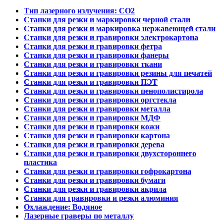
Тип лазерного излучения: СО2
Станки для резки и маркировки черной стали
Станки для резки и маркировка нержавеющей стали
Станки для резки и гравировки электрокартона
Станки для резки и гравировки фетра
Станки для резки и гравировки фанеры
Станки для резки и гравировки ткани
Станки для резки и гравировки резины для печатей
Станки для резки и гравировки ПЭТ
Станки для резки и гравировки пенополистирола
Станки для резки и гравировки оргстекла
Станки для резки и гравировки металла
Станки для резки и гравировки МДФ
Станки для резки и гравировки кожи
Станки для резки и гравировки картона
Станки для резки и гравировки дерева
Станки для резки и гравировки двухстороннего
пластика
Станки для резки и гравировки гофрокартона
Станки для резки и гравировки бумаги
Станки для резки и гравировки акрила
Станки для гравировки и резки алюминия
Охлаждение: Водяное
Лазерные граверы по металлу