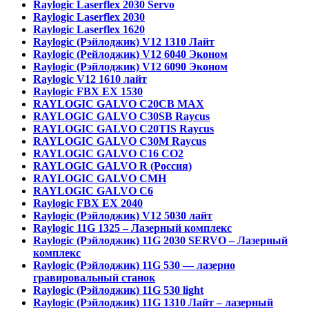
Raylogic Laserflex 2030 Servo
Raylogic Laserflex 2030
Raylogic Laserflex 1620
Raylogic (Рэйлоджик) V12 1310 Лайт
Raylogic (Рейлоджик) V12 6040 Эконом
Raylogic (Рэйлоджик) V12 6090 Эконом
Raylogic V12 1610 лайт
Raylogic FBX EX 1530
RAYLOGIC GALVO С20CB MAX
RAYLOGIC GALVO С30SB Raycus
RAYLOGIC GALVO C20TIS Raycus
RAYLOGIC GALVO С30M Raycus
RAYLOGIC GALVO С16 CO2
RAYLOGIC GALVO R (Россия)
RAYLOGIC GALVO CMH
RAYLOGIC GALVO С6
Raylogic FBX EX 2040
Raylogic (Рэйлоджик) V12 5030 лайт
Raylogic 11G 1325 – Лазерный комплекс
Raylogic (Рэйлоджик) 11G 2030 SERVO – Лазерный
комплекс
Raylogic (Рэйлоджик) 11G 530 — лазерно
гравировальный станок
Raylogic (Рэйлоджик) 11G 530 light
Raylogic (Рэйлоджик) 11G 1310 Лайт – лазерный