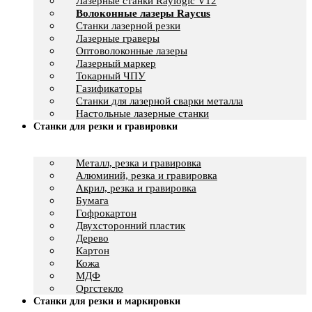
Лазерные станки Raylogic V12
Волоконные лазеры Raycus
Станки лазерной резки
Лазерные граверы
Оптоволоконные лазеры
Лазерный маркер
Токарный ЧПУ
Газификаторы
Cтанки для лазерной сварки металла
Настольные лазерные станки
Станки для резки и гравировки
Металл, резка и гравировка
Алюминий, резка и гравировка
Акрил, резка и гравировка
Бумага
Гофрокартон
Двухсторонний пластик
Дерево
Картон
Кожа
МДФ
Оргстекло
Станки для резки и маркировки