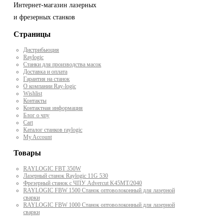
Интернет-магазин лазерных
и фрезерных станков
Страницы
Дистрибьюция
Raylogic
Станки для производства масок
Доставка и оплата
Гарантия на станок
О компании Ray-logic
Wishlist
Контакты
Контактная информация
Блог о чпу
Cart
Каталог станков raylogic
My Account
Товары
RAYLOGIC FBT 350W
Лазерный станок Raylogic 11G 530
Фрезерный станок с ЧПУ Advercut K45MT/2040
RAYLOGIC FBW 1500 Станок оптоволоконный для лазерной
сварки
RAYLOGIC FBW 1000 Станок оптоволоконный для лазерной
сварки