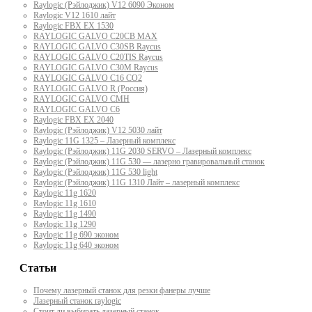
Raylogic (Рэйлоджик) V12 6090 Эконом
Raylogic V12 1610 лайт
Raylogic FBX EX 1530
RAYLOGIC GALVO С20CB MAX
RAYLOGIC GALVO С30SB Raycus
RAYLOGIC GALVO C20TIS Raycus
RAYLOGIC GALVO С30M Raycus
RAYLOGIC GALVO С16 CO2
RAYLOGIC GALVO R (Россия)
RAYLOGIC GALVO CMH
RAYLOGIC GALVO С6
Raylogic FBX EX 2040
Raylogic (Рэйлоджик) V12 5030 лайт
Raylogic 11G 1325 – Лазерный комплекс
Raylogic (Рэйлоджик) 11G 2030 SERVO – Лазерный комплекс
Raylogic (Рэйлоджик) 11G 530 — лазерно гравировальный станок
Raylogic (Рэйлоджик) 11G 530 light
Raylogic (Рэйлоджик) 11G 1310 Лайт – лазерный комплекс
Raylogic 11g 1620
Raylogic 11g 1610
Raylogic 11g 1490
Raylogic 11g 1290
Raylogic 11g 690 эконом
Raylogic 11g 640 эконом
Статьи
Почему лазерный станок для резки фанеры лучше
Лазерный станок raylogic
Стоит ли выбирать лазерный станок