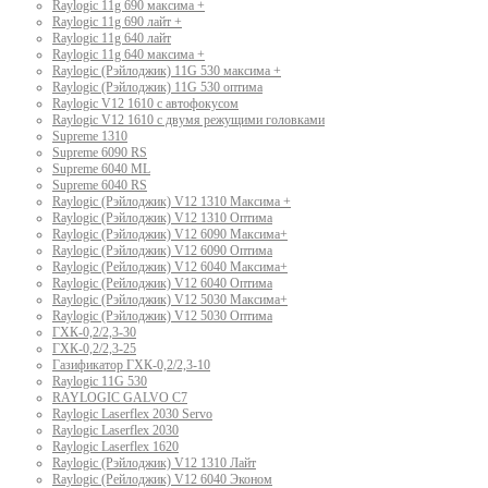
Raylogic 11g 690 максима +
Raylogic 11g 690 лайт +
Raylogic 11g 640 лайт
Raylogic 11g 640 максима +
Raylogic (Рэйлоджик) 11G 530 максима +
Raylogic (Рэйлоджик) 11G 530 оптима
Raylogic V12 1610 с автофокусом
Raylogic V12 1610 с двумя режущими головками
Supreme 1310
Supreme 6090 RS
Supreme 6040 ML
Supreme 6040 RS
Raylogic (Рэйлоджик) V12 1310 Максима +
Raylogic (Рэйлоджик) V12 1310 Оптима
Raylogic (Рэйлоджик) V12 6090 Максима+
Raylogic (Рэйлоджик) V12 6090 Оптима
Raylogic (Рейлоджик) V12 6040 Максима+
Raylogic (Рейлоджик) V12 6040 Оптима
Raylogic (Рэйлоджик) V12 5030 Максима+
Raylogic (Рэйлоджик) V12 5030 Оптима
ГХК-0,2/2,3-30
ГХК-0,2/2,3-25
Газификатор ГХК-0,2/2,3-10
Raylogic 11G 530
RAYLOGIC GALVO С7
Raylogic Laserflex 2030 Servo
Raylogic Laserflex 2030
Raylogic Laserflex 1620
Raylogic (Рэйлоджик) V12 1310 Лайт
Raylogic (Рейлоджик) V12 6040 Эконом