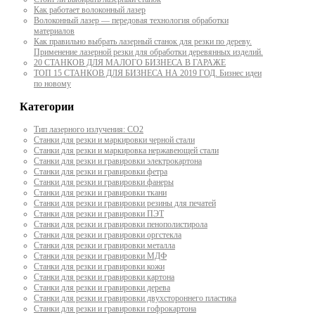
Как работает волоконный лазер
Волоконный лазер — передовая технология обработки
материалов
Как правильно выбрать лазерный станок для резки по дереву.
Применение лазерной резки для обработки деревянных изделий.
20 СТАНКОВ ДЛЯ МАЛОГО БИЗНЕСА В ГАРАЖЕ
ТОП 15 СТАНКОВ ДЛЯ БИЗНЕСА НА 2019 ГОД. Бизнес идеи
по новому
Категории
Тип лазерного излучения: СО2
Станки для резки и маркировки черной стали
Станки для резки и маркировка нержавеющей стали
Станки для резки и гравировки электрокартона
Станки для резки и гравировки фетра
Станки для резки и гравировки фанеры
Станки для резки и гравировки ткани
Станки для резки и гравировки резины для печатей
Станки для резки и гравировки ПЭТ
Станки для резки и гравировки пенополистирола
Станки для резки и гравировки оргстекла
Станки для резки и гравировки металла
Станки для резки и гравировки МДФ
Станки для резки и гравировки кожи
Станки для резки и гравировки картона
Станки для резки и гравировки дерева
Станки для резки и гравировки двухстороннего пластика
Станки для резки и гравировки гофрокартона