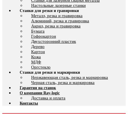
Cтанки для лазерной сварки металла
Настольные лазерные станки
Станки для резки и гравировки
Металл, резка и гравировка
Алюминий, резка и гравировка
Акрил, резка и гравировка
Бумага
Гофрокартон
Двухсторонний пластик
Дерево
Картон
Кожа
МДФ
Оргстекло
Станки для резки и маркировки
Нержавеющая сталь, резка и маркировка
Черная сталь, резка и маркировка
Гарантия на станок
О компании Ray-logic
Доставка и оплата
Контакты