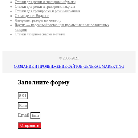
Станки для резки и гравировки бумаги
Станки для резки и гравировки акрила
Станки для гравировки и резки алюминия
Охлаждение: Водяное
Лазерные граверы по металлу
Raycus — надежный поставщик промышленных волоконных
лазеров
Cтанки лазерной сварки металла
© 2008-2021
СОЗДАНИЕ И ПРОДВИЖЕНИЕ САЙТОВ GENERAL MAREKTING
Заполните форму
Email
Отправить