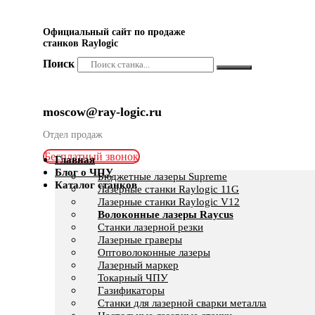
Официальный сайт по продаже
станков Raylogic
Поиск
moscow@ray-logic.ru
Отдел продаж
Бесплатный звонок
Главная
Блог о ЧПУ
Бюджетные лазеры Supreme
Каталог станков
Лазерные станки Raylogic 11G
Лазерные станки Raylogic V12
Волоконные лазеры Raycus
Станки лазерной резки
Лазерные граверы
Оптоволоконные лазеры
Лазерный маркер
Токарный ЧПУ
Газификаторы
Cтанки для лазерной сварки металла