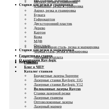
Настольные лазерные станки
Металл, резка и гравировка
Станки для резки и гравировки
Алюминий, резка и гравировка
Акрил, резка и гравировка
Бумага
Гофрокартон
Двухсторонний пластик
Дерево
Картон
Кожа
МДФ
Оргстекло
Нержавеющая сталь, резка и маркировка
Станки для резки и маркировки
Черная сталь, резка и маркировка
Гарантия на станок
Доставка и оплата
О компании Ray-logic
Контакты
Главная
Блог о ЧПУ
Каталог станков
Бюджетные лазеры Supreme
Лазерные станки Raylogic 11G
Лазерные станки Raylogic V12
Волоконные лазеры Raycus
Станки лазерной резки
Лазерные граверы
Оптоволоконные лазеры
Лазерный маркер