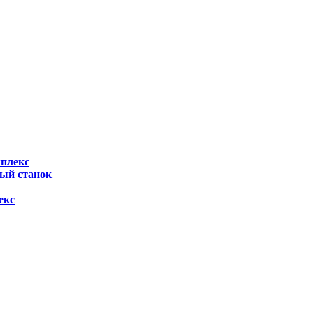
мплекс
ный станок
екс