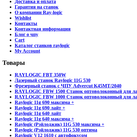
Доставка и оплата
Гарантия на станок
О компании Ray-logic
Wishlist
Контакты
Контактная информация
Блог о чпу
Cart
Каталог станков raylogic
My Account
Товары
RAYLOGIC FBT 350W
Лазерный станок Raylogic 11G 530
Фрезерный станок с ЧПУ Advercut K45MT/2040
RAYLOGIC FBW 1500 Станок оптоволоконный для ла
RAYLOGIC FBW 1000 Станок оптоволоконный для ла
Raylogic 11g 690 максима +
Raylogic 11g 690 лайт +
Raylogic 11g 640 лайт
Raylogic 11g 640 максима +
Raylogic (Рэйлоджик) 11G 530 максима +
Raylogic (Рэйлоджик) 11G 530 оптима
Raylogic V12 1610 с автофокусом