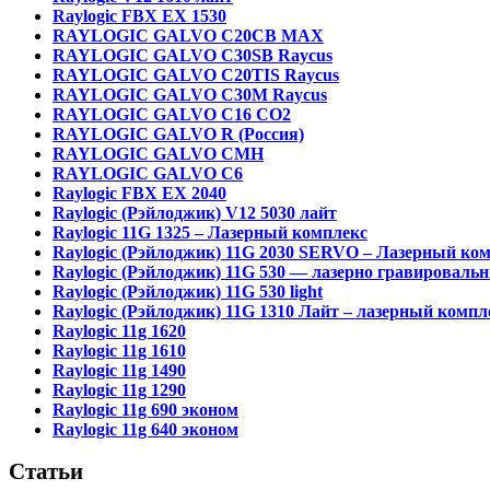
Raylogic FBX EX 1530
RAYLOGIC GALVO С20CB MAX
RAYLOGIC GALVO С30SB Raycus
RAYLOGIC GALVO C20TIS Raycus
RAYLOGIC GALVO С30M Raycus
RAYLOGIC GALVO С16 CO2
RAYLOGIC GALVO R (Россия)
RAYLOGIC GALVO CMH
RAYLOGIC GALVO С6
Raylogic FBX EX 2040
Raylogic (Рэйлоджик) V12 5030 лайт
Raylogic 11G 1325 – Лазерный комплекс
Raylogic (Рэйлоджик) 11G 2030 SERVO – Лазерный ко
Raylogic (Рэйлоджик) 11G 530 — лазерно гравироваль
Raylogic (Рэйлоджик) 11G 530 light
Raylogic (Рэйлоджик) 11G 1310 Лайт – лазерный компл
Raylogic 11g 1620
Raylogic 11g 1610
Raylogic 11g 1490
Raylogic 11g 1290
Raylogic 11g 690 эконом
Raylogic 11g 640 эконом
Статьи