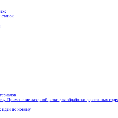
лекс
 станок
с
териалов
еву. Применение лазерной резки для обработки деревянных изде
идеи по новому