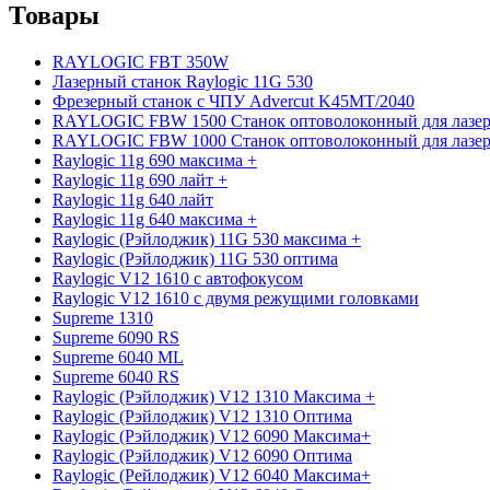
Товары
RAYLOGIC FBT 350W
Лазерный станок Raylogic 11G 530
Фрезерный станок с ЧПУ Advercut K45MT/2040
RAYLOGIC FBW 1500 Станок оптоволоконный для лазер
RAYLOGIC FBW 1000 Станок оптоволоконный для лазер
Raylogic 11g 690 максима +
Raylogic 11g 690 лайт +
Raylogic 11g 640 лайт
Raylogic 11g 640 максима +
Raylogic (Рэйлоджик) 11G 530 максима +
Raylogic (Рэйлоджик) 11G 530 оптима
Raylogic V12 1610 с автофокусом
Raylogic V12 1610 с двумя режущими головками
Supreme 1310
Supreme 6090 RS
Supreme 6040 ML
Supreme 6040 RS
Raylogic (Рэйлоджик) V12 1310 Максима +
Raylogic (Рэйлоджик) V12 1310 Оптима
Raylogic (Рэйлоджик) V12 6090 Максима+
Raylogic (Рэйлоджик) V12 6090 Оптима
Raylogic (Рейлоджик) V12 6040 Максима+