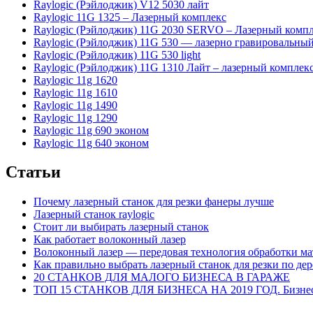
Raylogic (Рэйлоджик) V12 5030 лайт
Raylogic 11G 1325 – Лазерный комплекс
Raylogic (Рэйлоджик) 11G 2030 SERVO – Лазерный комп
Raylogic (Рэйлоджик) 11G 530 — лазерно гравировальный
Raylogic (Рэйлоджик) 11G 530 light
Raylogic (Рэйлоджик) 11G 1310 Лайт – лазерный комплек
Raylogic 11g 1620
Raylogic 11g 1610
Raylogic 11g 1490
Raylogic 11g 1290
Raylogic 11g 690 эконом
Raylogic 11g 640 эконом
Статьи
Почему лазерный станок для резки фанеры лучше
Лазерный станок raylogic
Стоит ли выбирать лазерный станок
Как работает волоконный лазер
Волоконный лазер — передовая технология обработки ма
Как правильно выбрать лазерный станок для резки по дер
20 СТАНКОВ ДЛЯ МАЛОГО БИЗНЕСА В ГАРАЖЕ
ТОП 15 СТАНКОВ ДЛЯ БИЗНЕСА НА 2019 ГОД. Бизнес 