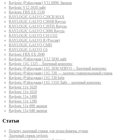
Raylogic (Рэйлоджик) V12 6090 Эконом
Raylogic V12 1610 лайт
Raylogic FBX EX 1530
RAYLOGIC GALVO С20CB MAX
RAYLOGIC GALVO С30SB Raycus
RAYLOGIC GALVO C20TIS Raycus
RAYLOGIC GALVO С30M Raycus
RAYLOGIC GALVO С16 CO2
RAYLOGIC GALVO R (Россия)
RAYLOGIC GALVO CMH
RAYLOGIC GALVO С6
Raylogic FBX EX 2040
Raylogic (Рэйлоджик) V12 5030 лайт
Raylogic 11G 1325 – Лазерный комплекс
Raylogic (Рэйлоджик) 11G 2030 SERVO – Лазерный комплекс
Raylogic (Рэйлоджик) 11G 530 — лазерно гравировальный станок
Raylogic (Рэйлоджик) 11G 530 light
Raylogic (Рэйлоджик) 11G 1310 Лайт – лазерный комплекс
Raylogic 11g 1620
Raylogic 11g 1610
Raylogic 11g 1490
Raylogic 11g 1290
Raylogic 11g 690 эконом
Raylogic 11g 640 эконом
Статьи
Почему лазерный станок для резки фанеры лучше
Лазерный станок raylogic