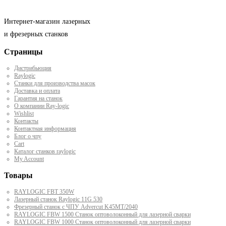
Интернет-магазин лазерных
и фрезерных станков
Страницы
Дистрибьюция
Raylogic
Станки для производства масок
Доставка и оплата
Гарантия на станок
О компании Ray-logic
Wishlist
Контакты
Контактная информация
Блог о чпу
Cart
Каталог станков raylogic
My Account
Товары
RAYLOGIC FBT 350W
Лазерный станок Raylogic 11G 530
Фрезерный станок с ЧПУ Advercut K45MT/2040
RAYLOGIC FBW 1500 Станок оптоволоконный для лазерной сварки
RAYLOGIC FBW 1000 Станок оптоволоконный для лазерной сварки