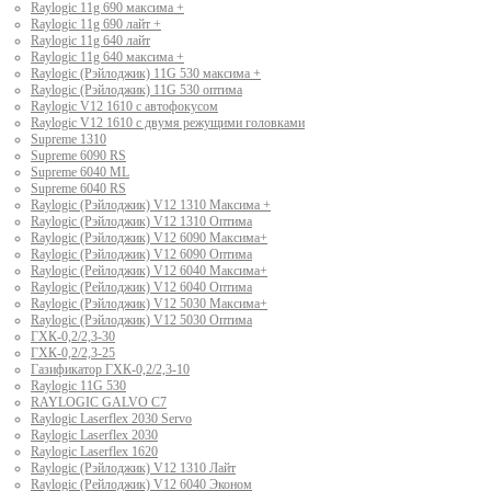
Raylogic 11g 690 максима +
Raylogic 11g 690 лайт +
Raylogic 11g 640 лайт
Raylogic 11g 640 максима +
Raylogic (Рэйлоджик) 11G 530 максима +
Raylogic (Рэйлоджик) 11G 530 оптима
Raylogic V12 1610 с автофокусом
Raylogic V12 1610 с двумя режущими головками
Supreme 1310
Supreme 6090 RS
Supreme 6040 ML
Supreme 6040 RS
Raylogic (Рэйлоджик) V12 1310 Максима +
Raylogic (Рэйлоджик) V12 1310 Оптима
Raylogic (Рэйлоджик) V12 6090 Максима+
Raylogic (Рэйлоджик) V12 6090 Оптима
Raylogic (Рейлоджик) V12 6040 Максима+
Raylogic (Рейлоджик) V12 6040 Оптима
Raylogic (Рэйлоджик) V12 5030 Максима+
Raylogic (Рэйлоджик) V12 5030 Оптима
ГХК-0,2/2,3-30
ГХК-0,2/2,3-25
Газификатор ГХК-0,2/2,3-10
Raylogic 11G 530
RAYLOGIC GALVO С7
Raylogic Laserflex 2030 Servo
Raylogic Laserflex 2030
Raylogic Laserflex 1620
Raylogic (Рэйлоджик) V12 1310 Лайт
Raylogic (Рейлоджик) V12 6040 Эконом