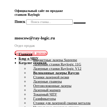
Официальный сайт по продаже
станков Raylogic
Поиск
moscow@ray-logic.ru
Отдел продаж
Бесплатный звонок
Главная
Блог о ЧПУ
Бюджетные лазеры Supreme
Каталог станков
Лазерные станки Raylogic 11G
Лазерные станки Raylogic V12
Волоконные лазеры Raycus
Станки лазерной резки
Лазерные граверы
Оптоволоконные лазеры
Лазерный маркер
Токарный ЧПУ
Газификаторы
Cтанки для лазерной сварки металла