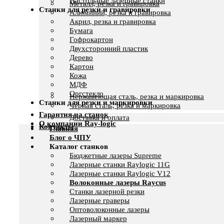
Настольные лазерные станки
Металл, резка и гравировка
Станки для резки и гравировки
Алюминий, резка и гравировка
Акрил, резка и гравировка
Бумага
Гофрокартон
Двухсторонний пластик
Дерево
Картон
Кожа
МДФ
Оргстекло
Нержавеющая сталь, резка и маркировка
Станки для резки и маркировки
Черная сталь, резка и маркировка
Гарантия на станок
Доставка и оплата
О компании Ray-logic
Контакты
Главная
Блог о ЧПУ
Каталог станков
Бюджетные лазеры Supreme
Лазерные станки Raylogic 11G
Лазерные станки Raylogic V12
Волоконные лазеры Raycus
Станки лазерной резки
Лазерные граверы
Оптоволоконные лазеры
Лазерный маркер