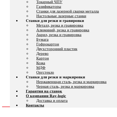
Токарный ЧПУ
Газификаторы
Cтанки для лазерной сварки металла
Настольные лазерные станки
Станки для резки и гравировки
Металл, резка и гравировка
Алюминий, резка и гравировка
Акрил, резка и гравировка
Бумага
Гофрокартон
Двухсторонний пластик
Дерево
Картон
Кожа
МДФ
Оргстекло
Станки для резки и маркировки
Нержавеющая сталь, резка и маркировка
Черная сталь, резка и маркировка
Гарантия на станок
О компании Ray-logic
Доставка и оплата
Контакты