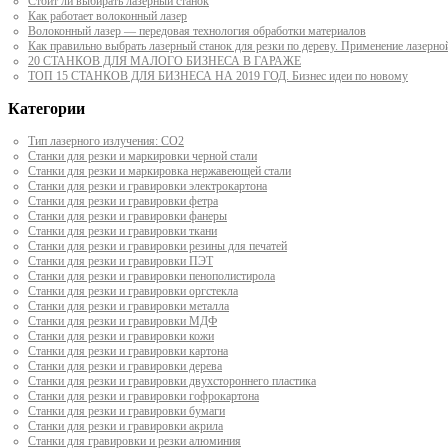
Стоит ли выбирать лазерный станок
Как работает волоконный лазер
Волоконный лазер — передовая технология обработки материалов
Как правильно выбрать лазерный станок для резки по дереву. Применение лазерно
20 СТАНКОВ ДЛЯ МАЛОГО БИЗНЕСА В ГАРАЖЕ
ТОП 15 СТАНКОВ ДЛЯ БИЗНЕСА НА 2019 ГОД. Бизнес идеи по новому
Категории
Тип лазерного излучения: СО2
Станки для резки и маркировки черной стали
Станки для резки и маркировка нержавеющей стали
Станки для резки и гравировки электрокартона
Станки для резки и гравировки фетра
Станки для резки и гравировки фанеры
Станки для резки и гравировки ткани
Станки для резки и гравировки резины для печатей
Станки для резки и гравировки ПЭТ
Станки для резки и гравировки пенополистирола
Станки для резки и гравировки оргстекла
Станки для резки и гравировки металла
Станки для резки и гравировки МДФ
Станки для резки и гравировки кожи
Станки для резки и гравировки картона
Станки для резки и гравировки дерева
Станки для резки и гравировки двухстороннего пластика
Станки для резки и гравировки гофрокартона
Станки для резки и гравировки бумаги
Станки для резки и гравировки акрила
Станки для гравировки и резки алюминия