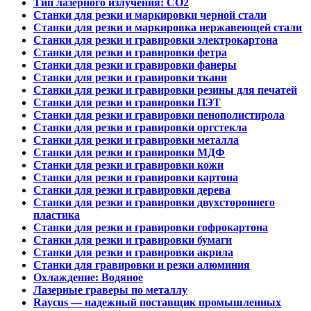
Тип лазерного излучения: СО2
Станки для резки и маркировки черной стали
Станки для резки и маркировка нержавеющей стали
Станки для резки и гравировки электрокартона
Станки для резки и гравировки фетра
Станки для резки и гравировки фанеры
Станки для резки и гравировки ткани
Станки для резки и гравировки резины для печатей
Станки для резки и гравировки ПЭТ
Станки для резки и гравировки пенополистирола
Станки для резки и гравировки оргстекла
Станки для резки и гравировки металла
Станки для резки и гравировки МДФ
Станки для резки и гравировки кожи
Станки для резки и гравировки картона
Станки для резки и гравировки дерева
Станки для резки и гравировки двухстороннего
пластика
Станки для резки и гравировки гофрокартона
Станки для резки и гравировки бумаги
Станки для резки и гравировки акрила
Станки для гравировки и резки алюминия
Охлаждение: Водяное
Лазерные граверы по металлу
Raycus — надежный поставщик промышленных