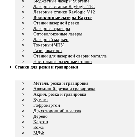
Бюджетные лазеры Supreme
Лазерные станки Raylogic 11G
Лазерные станки Raylogic V12
Волоконные лазеры Raycus
Станки лазерной резки
Лазерные граверы
Оптоволоконные лазеры
Лазерный маркер
Токарный ЧПУ
Газификаторы
Cтанки для лазерной сварки металла
Настольные лазерные станки
Станки для резки и гравировки
Металл, резка и гравировка
Алюминий, резка и гравировка
Акрил, резка и гравировка
Бумага
Гофрокартон
Двухсторонний пластик
Дерево
Картон
Кожа
МДФ