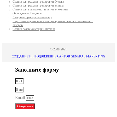
Станки для резки и гравировки бумаги
Станки для резки и гравировки акрила
Станки для гравировки и резки алюминия
Охлаждение: Водяное
Лазерные граверы по металлу
Raycus — надежный поставщик промышленных волоконных
лазеров
Cтанки лазерной сварки металла
© 2008-2021
СОЗДАНИЕ И ПРОДВИЖЕНИЕ САЙТОВ GENERAL MAREKTING
Заполните форму
Email
Отправить