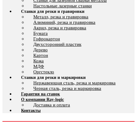
Cтанки для лазерной сварки металла
Настольные лазерные станки
Станки для резки и гравировки
Металл, резка и гравировка
Алюминий, резка и гравировка
Акрил, резка и гравировка
Бумага
Гофрокартон
Двухсторонний пластик
Дерево
Картон
Кожа
МДФ
Оргстекло
Станки для резки и маркировки
Нержавеющая сталь, резка и маркировка
Черная сталь, резка и маркировка
Гарантия на станок
О компании Ray-logic
Доставка и оплата
Контакты