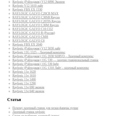
Raylogic (Рэйлоджик) V12 6090 Эконом
Raylogic V12 1610 лайт
Raylogic FBX EX 1530
RAYLOGIC GALVO С20CB MAX
RAYLOGIC GALVO С30SB Raycus
RAYLOGIC GALVO C20TIS Raycus
RAYLOGIC GALVO С30M Raycus
RAYLOGIC GALVO С16 CO2
RAYLOGIC GALVO R (Россия)
RAYLOGIC GALVO CMH
RAYLOGIC GALVO С6
Raylogic FBX EX 2040
Raylogic (Рэйлоджик) V12 5030 лайт
Raylogic 11G 1325 – Лазерный комплекс
Raylogic (Рэйлоджик) 11G 2030 SERVO – Лазерный комплекс
Raylogic (Рэйлоджик) 11G 530 — лазерно гравировальный станок
Raylogic (Рэйлоджик) 11G 530 light
Raylogic (Рэйлоджик) 11G 1310 Лайт – лазерный комплекс
Raylogic 11g 1620
Raylogic 11g 1610
Raylogic 11g 1490
Raylogic 11g 1290
Raylogic 11g 690 эконом
Raylogic 11g 640 эконом
Статьи
Почему лазерный станок для резки фанеры лучше
Лазерный станок raylogic
Стоит ли выбирать лазерный станок