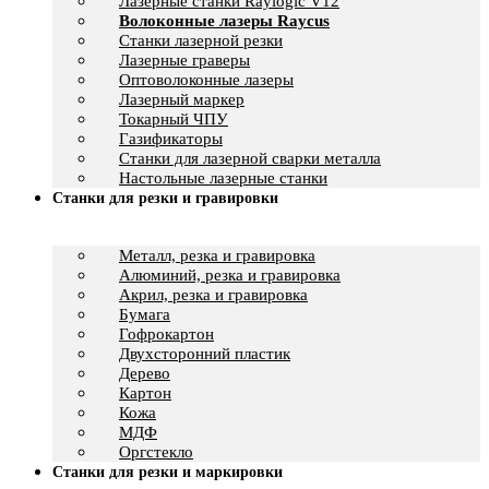
Лазерные станки Raylogic V12
Волоконные лазеры Raycus
Станки лазерной резки
Лазерные граверы
Оптоволоконные лазеры
Лазерный маркер
Токарный ЧПУ
Газификаторы
Cтанки для лазерной сварки металла
Настольные лазерные станки
Станки для резки и гравировки
Металл, резка и гравировка
Алюминий, резка и гравировка
Акрил, резка и гравировка
Бумага
Гофрокартон
Двухсторонний пластик
Дерево
Картон
Кожа
МДФ
Оргстекло
Станки для резки и маркировки