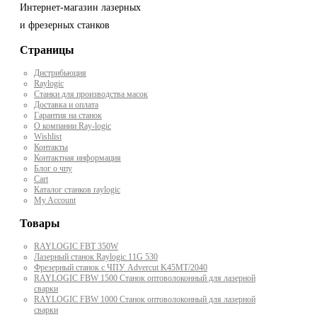
Интернет-магазин лазерных
и фрезерных станков
Страницы
Дистрибьюция
Raylogic
Станки для производства масок
Доставка и оплата
Гарантия на станок
О компании Ray-logic
Wishlist
Контакты
Контактная информация
Блог о чпу
Cart
Каталог станков raylogic
My Account
Товары
RAYLOGIC FBT 350W
Лазерный станок Raylogic 11G 530
Фрезерный станок с ЧПУ Advercut K45MT/2040
RAYLOGIC FBW 1500 Станок оптоволоконный для лазерной
сварки
RAYLOGIC FBW 1000 Станок оптоволоконный для лазерной
сварки