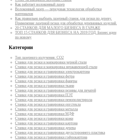
Как работает волоконный лазер
Волоконный лазер — передовая технология обработки
материалов
Как правильно выбрать лазерный станок для резки по дереву.
Применение лазерной резки для обработки деревянных изделий.
20 СТАНКОВ ДЛЯ МАЛОГО БИЗНЕСА В ГАРАЖЕ
ТОП 15 СТАНКОВ ДЛЯ БИЗНЕСА НА 2019 ГОД. Бизнес идеи
по новому
Категории
Тип лазерного излучения: СО2
Станки для резки и маркировки черной стали
Станки для резки и маркировка нержавеющей стали
Станки для резки и гравировки электрокартона
Станки для резки и гравировки фетра
Станки для резки и гравировки фанеры
Станки для резки и гравировки ткани
Станки для резки и гравировки резины для печатей
Станки для резки и гравировки ПЭТ
Станки для резки и гравировки пенополистирола
Станки для резки и гравировки оргстекла
Станки для резки и гравировки металла
Станки для резки и гравировки МДФ
Станки для резки и гравировки кожи
Станки для резки и гравировки картона
Станки для резки и гравировки дерева
Станки для резки и гравировки двухстороннего пластика
Станки для резки и гравировки гофрокартона