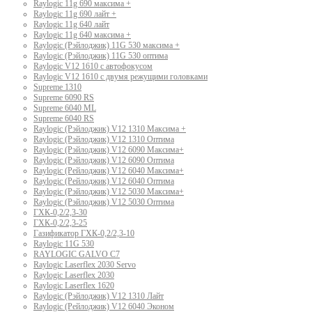
Raylogic 11g 690 максима +
Raylogic 11g 690 лайт +
Raylogic 11g 640 лайт
Raylogic 11g 640 максима +
Raylogic (Рэйлоджик) 11G 530 максима +
Raylogic (Рэйлоджик) 11G 530 оптима
Raylogic V12 1610 с автофокусом
Raylogic V12 1610 с двумя режущими головками
Supreme 1310
Supreme 6090 RS
Supreme 6040 ML
Supreme 6040 RS
Raylogic (Рэйлоджик) V12 1310 Максима +
Raylogic (Рэйлоджик) V12 1310 Оптима
Raylogic (Рэйлоджик) V12 6090 Максима+
Raylogic (Рэйлоджик) V12 6090 Оптима
Raylogic (Рейлоджик) V12 6040 Максима+
Raylogic (Рейлоджик) V12 6040 Оптима
Raylogic (Рэйлоджик) V12 5030 Максима+
Raylogic (Рэйлоджик) V12 5030 Оптима
ГХК-0,2/2,3-30
ГХК-0,2/2,3-25
Газификатор ГХК-0,2/2,3-10
Raylogic 11G 530
RAYLOGIC GALVO С7
Raylogic Laserflex 2030 Servo
Raylogic Laserflex 2030
Raylogic Laserflex 1620
Raylogic (Рэйлоджик) V12 1310 Лайт
Raylogic (Рейлоджик) V12 6040 Эконом