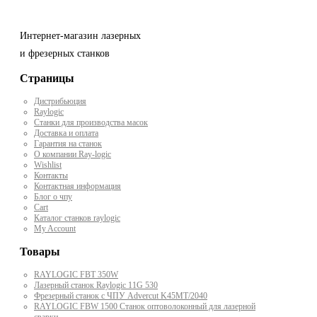
Интернет-магазин лазерных
и фрезерных станков
Страницы
Дистрибьюция
Raylogic
Станки для производства масок
Доставка и оплата
Гарантия на станок
О компании Ray-logic
Wishlist
Контакты
Контактная информация
Блог о чпу
Cart
Каталог станков raylogic
My Account
Товары
RAYLOGIC FBT 350W
Лазерный станок Raylogic 11G 530
Фрезерный станок с ЧПУ Advercut K45MT/2040
RAYLOGIC FBW 1500 Станок оптоволоконный для лазерной