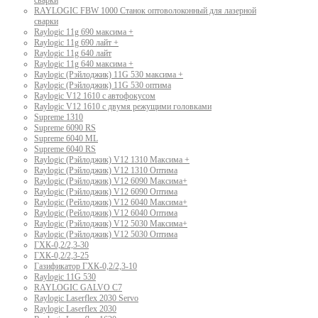
сварки
RAYLOGIC FBW 1000 Станок оптоволоконный для лазерной
сварки
Raylogic 11g 690 максима +
Raylogic 11g 690 лайт +
Raylogic 11g 640 лайт
Raylogic 11g 640 максима +
Raylogic (Рэйлоджик) 11G 530 максима +
Raylogic (Рэйлоджик) 11G 530 оптима
Raylogic V12 1610 с автофокусом
Raylogic V12 1610 с двумя режущими головками
Supreme 1310
Supreme 6090 RS
Supreme 6040 ML
Supreme 6040 RS
Raylogic (Рэйлоджик) V12 1310 Максима +
Raylogic (Рэйлоджик) V12 1310 Оптима
Raylogic (Рэйлоджик) V12 6090 Максима+
Raylogic (Рэйлоджик) V12 6090 Оптима
Raylogic (Рейлоджик) V12 6040 Максима+
Raylogic (Рейлоджик) V12 6040 Оптима
Raylogic (Рэйлоджик) V12 5030 Максима+
Raylogic (Рэйлоджик) V12 5030 Оптима
ГХК-0,2/2,3-30
ГХК-0,2/2,3-25
Газификатор ГХК-0,2/2,3-10
Raylogic 11G 530
RAYLOGIC GALVO С7
Raylogic Laserflex 2030 Servo
Raylogic Laserflex 2030