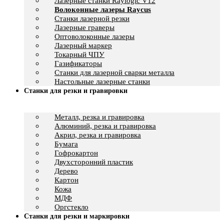
Лазерные станки Raylogic V12
Волоконные лазеры Raycus
Станки лазерной резки
Лазерные граверы
Оптоволоконные лазеры
Лазерный маркер
Токарный ЧПУ
Газификаторы
Cтанки для лазерной сварки металла
Настольные лазерные станки
Станки для резки и гравировки
Металл, резка и гравировка
Алюминий, резка и гравировка
Акрил, резка и гравировка
Бумага
Гофрокартон
Двухсторонний пластик
Дерево
Картон
Кожа
МДФ
Оргстекло
Станки для резки и маркировки