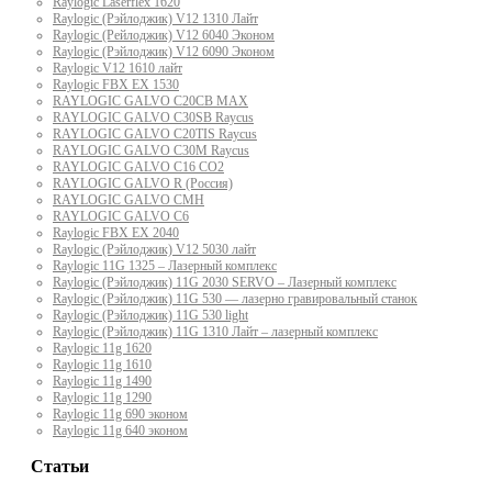
Raylogic Laserflex 1620
Raylogic (Рэйлоджик) V12 1310 Лайт
Raylogic (Рейлоджик) V12 6040 Эконом
Raylogic (Рэйлоджик) V12 6090 Эконом
Raylogic V12 1610 лайт
Raylogic FBX EX 1530
RAYLOGIC GALVO С20CB MAX
RAYLOGIC GALVO С30SB Raycus
RAYLOGIC GALVO C20TIS Raycus
RAYLOGIC GALVO С30M Raycus
RAYLOGIC GALVO С16 CO2
RAYLOGIC GALVO R (Россия)
RAYLOGIC GALVO CMH
RAYLOGIC GALVO С6
Raylogic FBX EX 2040
Raylogic (Рэйлоджик) V12 5030 лайт
Raylogic 11G 1325 – Лазерный комплекс
Raylogic (Рэйлоджик) 11G 2030 SERVO – Лазерный комплекс
Raylogic (Рэйлоджик) 11G 530 — лазерно гравировальный станок
Raylogic (Рэйлоджик) 11G 530 light
Raylogic (Рэйлоджик) 11G 1310 Лайт – лазерный комплекс
Raylogic 11g 1620
Raylogic 11g 1610
Raylogic 11g 1490
Raylogic 11g 1290
Raylogic 11g 690 эконом
Raylogic 11g 640 эконом
Статьи