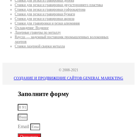
Станки для резки и гравировки дерева
Станки для резки и гравировки двухстороннего пластика
Станки для резки и гравировки гофрокартона
Станки для резки и гравировки бумаги
Станки для резки и гравировки акрила
Станки для гравировки и резки алюминия
Охлаждение: Водяное
Лазерные граверы по металлу
Raycus — надежный поставщик промышленных волоконных
лазеров
Cтанки лазерной сварки металла
© 2008-2021
СОЗДАНИЕ И ПРОДВИЖЕНИЕ САЙТОВ GENERAL MAREKTING
Заполните форму
Email
Отправить