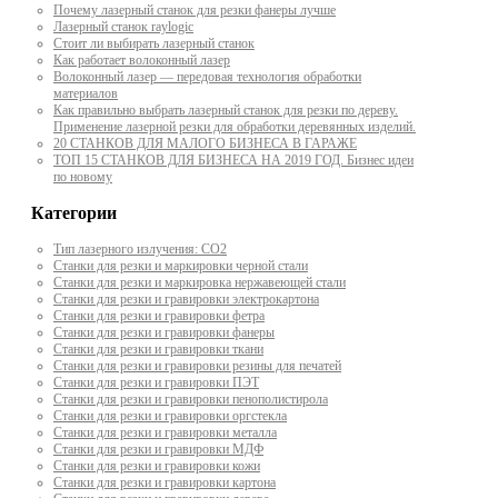
Почему лазерный станок для резки фанеры лучше
Лазерный станок raylogic
Стоит ли выбирать лазерный станок
Как работает волоконный лазер
Волоконный лазер — передовая технология обработки
материалов
Как правильно выбрать лазерный станок для резки по дереву.
Применение лазерной резки для обработки деревянных изделий.
20 СТАНКОВ ДЛЯ МАЛОГО БИЗНЕСА В ГАРАЖЕ
ТОП 15 СТАНКОВ ДЛЯ БИЗНЕСА НА 2019 ГОД. Бизнес идеи
по новому
Категории
Тип лазерного излучения: СО2
Станки для резки и маркировки черной стали
Станки для резки и маркировка нержавеющей стали
Станки для резки и гравировки электрокартона
Станки для резки и гравировки фетра
Станки для резки и гравировки фанеры
Станки для резки и гравировки ткани
Станки для резки и гравировки резины для печатей
Станки для резки и гравировки ПЭТ
Станки для резки и гравировки пенополистирола
Станки для резки и гравировки оргстекла
Станки для резки и гравировки металла
Станки для резки и гравировки МДФ
Станки для резки и гравировки кожи
Станки для резки и гравировки картона