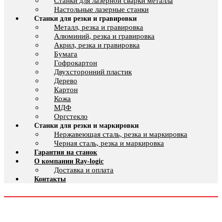
Cтанки для лазерной сварки металла
Настольные лазерные станки
Станки для резки и гравировки
Металл, резка и гравировка
Алюминий, резка и гравировка
Акрил, резка и гравировка
Бумага
Гофрокартон
Двухсторонний пластик
Дерево
Картон
Кожа
МДФ
Оргстекло
Станки для резки и маркировки
Нержавеющая сталь, резка и маркировка
Черная сталь, резка и маркировка
Гарантия на станок
О компании Ray-logic
Доставка и оплата
Контакты