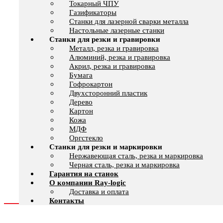
Токарный ЧПУ
Газификаторы
Cтанки для лазерной сварки металла
Настольные лазерные станки
Станки для резки и гравировки
Металл, резка и гравировка
Алюминий, резка и гравировка
Акрил, резка и гравировка
Бумага
Гофрокартон
Двухсторонний пластик
Дерево
Картон
Кожа
МДФ
Оргстекло
Станки для резки и маркировки
Нержавеющая сталь, резка и маркировка
Черная сталь, резка и маркировка
Гарантия на станок
О компании Ray-logic
Доставка и оплата
Контакты