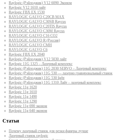
Raylogic (Рэйлоджик) V12 6090 Эконом
Raylogic V12 1610 лайт
Raylogic FBX EX 1530
RAYLOGIC GALVO С20CB MAX
RAYLOGIC GALVO С30SB Raycus
RAYLOGIC GALVO C20TIS Raycus
RAYLOGIC GALVO С30M Raycus
RAYLOGIC GALVO С16 CO2
RAYLOGIC GALVO R (Россия)
RAYLOGIC GALVO CMH
RAYLOGIC GALVO С6
Raylogic FBX EX 2040
Raylogic (Рэйлоджик) V12 5030 лайт
Raylogic 11G 1325 – Лазерный комплекс
Raylogic (Рэйлоджик) 11G 2030 SERVO – Лазерный комплекс
Raylogic (Рэйлоджик) 11G 530 — лазерно гравировальный станок
Raylogic (Рэйлоджик) 11G 530 light
Raylogic (Рэйлоджик) 11G 1310 Лайт – лазерный комплекс
Raylogic 11g 1620
Raylogic 11g 1610
Raylogic 11g 1490
Raylogic 11g 1290
Raylogic 11g 690 эконом
Raylogic 11g 640 эконом
Статьи
Почему лазерный станок для резки фанеры лучше
Лазерный станок raylogic