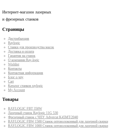
Интернет-магазин лазерных
и фрезерных станков
Страницы
Дистрибьюция
Raylogic
Станки для производства масок
Доставка и оплата
Гарантия на станок
О компании Ray-logic
Wishlist
Контакты
Контактная информация
Блог о чпу
Cart
Каталог станков raylogic
My Account
Товары
RAYLOGIC FBT 350W
Лазерный станок Raylogic 11G 530
Фрезерный станок с ЧПУ Advercut K45MT/2040
RAYLOGIC FBW 1500 Станок оптоволоконный для лазерной сварки
RAYLOGIC FBW 1000 Станок оптоволоконный для лазерной сварки