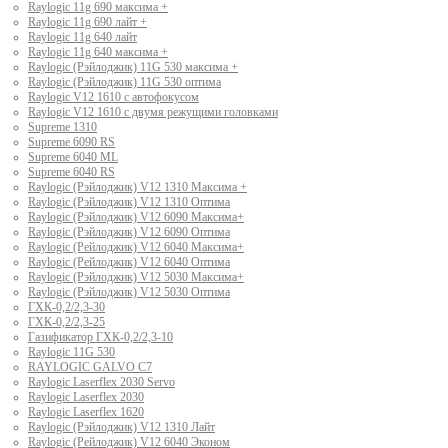
Raylogic 11g 690 максима +
Raylogic 11g 690 лайт +
Raylogic 11g 640 лайт
Raylogic 11g 640 максима +
Raylogic (Рэйлоджик) 11G 530 максима +
Raylogic (Рэйлоджик) 11G 530 оптима
Raylogic V12 1610 с автофокусом
Raylogic V12 1610 с двумя режущими головками
Supreme 1310
Supreme 6090 RS
Supreme 6040 ML
Supreme 6040 RS
Raylogic (Рэйлоджик) V12 1310 Максима +
Raylogic (Рэйлоджик) V12 1310 Оптима
Raylogic (Рэйлоджик) V12 6090 Максима+
Raylogic (Рэйлоджик) V12 6090 Оптима
Raylogic (Рейлоджик) V12 6040 Максима+
Raylogic (Рейлоджик) V12 6040 Оптима
Raylogic (Рэйлоджик) V12 5030 Максима+
Raylogic (Рэйлоджик) V12 5030 Оптима
ГХК-0,2/2,3-30
ГХК-0,2/2,3-25
Газификатор ГХК-0,2/2,3-10
Raylogic 11G 530
RAYLOGIC GALVO С7
Raylogic Laserflex 2030 Servo
Raylogic Laserflex 2030
Raylogic Laserflex 1620
Raylogic (Рэйлоджик) V12 1310 Лайт
Raylogic (Рейлоджик) V12 6040 Эконом