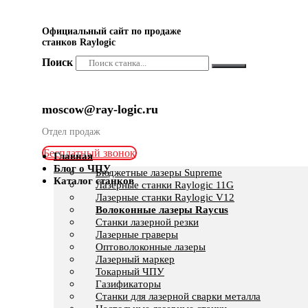
Официальный сайт по продаже
станков Raylogic
Поиск
moscow@ray-logic.ru
Отдел продаж
Бесплатный звонок
Главная
Блог о ЧПУ
Бюджетные лазеры Supreme
Каталог станков
Лазерные станки Raylogic 11G
Лазерные станки Raylogic V12
Волоконные лазеры Raycus
Станки лазерной резки
Лазерные граверы
Оптоволоконные лазеры
Лазерный маркер
Токарный ЧПУ
Газификаторы
Cтанки для лазерной сварки металла