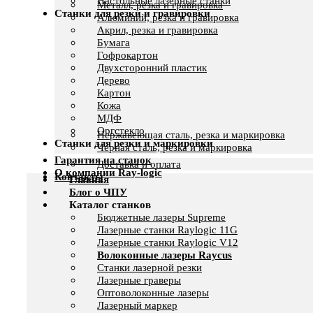
Настольные лазерные станки
Металл, резка и гравировка
Станки для резки и гравировки
Алюминий, резка и гравировка
Акрил, резка и гравировка
Бумага
Гофрокартон
Двухсторонний пластик
Дерево
Картон
Кожа
МДФ
Оргстекло
Нержавеющая сталь, резка и маркировка
Станки для резки и маркировки
Черная сталь, резка и маркировка
Гарантия на станок
Доставка и оплата
О компании Ray-logic
Контакты
Главная
Блог о ЧПУ
Каталог станков
Бюджетные лазеры Supreme
Лазерные станки Raylogic 11G
Лазерные станки Raylogic V12
Волоконные лазеры Raycus
Станки лазерной резки
Лазерные граверы
Оптоволоконные лазеры
Лазерный маркер