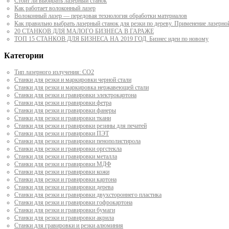
Стоит ли выбирать лазерный станок
Как работает волоконный лазер
Волоконный лазер — передовая технология обработки материалов
Как правильно выбрать лазерный станок для резки по дереву. Применение лазерно
20 СТАНКОВ ДЛЯ МАЛОГО БИЗНЕСА В ГАРАЖЕ
ТОП 15 СТАНКОВ ДЛЯ БИЗНЕСА НА 2019 ГОД. Бизнес идеи по новому
Категории
Тип лазерного излучения: СО2
Станки для резки и маркировки черной стали
Станки для резки и маркировка нержавеющей стали
Станки для резки и гравировки электрокартона
Станки для резки и гравировки фетра
Станки для резки и гравировки фанеры
Станки для резки и гравировки ткани
Станки для резки и гравировки резины для печатей
Станки для резки и гравировки ПЭТ
Станки для резки и гравировки пенополистирола
Станки для резки и гравировки оргстекла
Станки для резки и гравировки металла
Станки для резки и гравировки МДФ
Станки для резки и гравировки кожи
Станки для резки и гравировки картона
Станки для резки и гравировки дерева
Станки для резки и гравировки двухстороннего пластика
Станки для резки и гравировки гофрокартона
Станки для резки и гравировки бумаги
Станки для резки и гравировки акрила
Станки для гравировки и резки алюминия