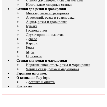
Cтанки для лазерной сварки металла
Настольные лазерные станки
Станки для резки и гравировки
Металл, резка и гравировка
Алюминий, резка и гравировка
Акрил, резка и гравировка
Бумага
Гофрокартон
Двухсторонний пластик
Дерево
Картон
Кожа
МДФ
Оргстекло
Станки для резки и маркировки
Нержавеющая сталь, резка и маркировка
Черная сталь, резка и маркировка
Гарантия на станок
О компании Ray-logic
Доставка и оплата
Контакты