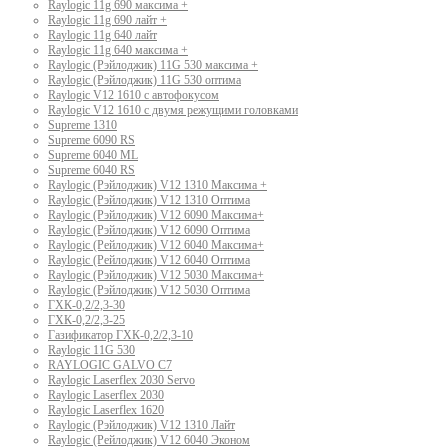
Raylogic 11g 690 максима +
Raylogic 11g 690 лайт +
Raylogic 11g 640 лайт
Raylogic 11g 640 максима +
Raylogic (Рэйлоджик) 11G 530 максима +
Raylogic (Рэйлоджик) 11G 530 оптима
Raylogic V12 1610 с автофокусом
Raylogic V12 1610 с двумя режущими головками
Supreme 1310
Supreme 6090 RS
Supreme 6040 ML
Supreme 6040 RS
Raylogic (Рэйлоджик) V12 1310 Максима +
Raylogic (Рэйлоджик) V12 1310 Оптима
Raylogic (Рэйлоджик) V12 6090 Максима+
Raylogic (Рэйлоджик) V12 6090 Оптима
Raylogic (Рейлоджик) V12 6040 Максима+
Raylogic (Рейлоджик) V12 6040 Оптима
Raylogic (Рэйлоджик) V12 5030 Максима+
Raylogic (Рэйлоджик) V12 5030 Оптима
ГХК-0,2/2,3-30
ГХК-0,2/2,3-25
Газификатор ГХК-0,2/2,3-10
Raylogic 11G 530
RAYLOGIC GALVO С7
Raylogic Laserflex 2030 Servo
Raylogic Laserflex 2030
Raylogic Laserflex 1620
Raylogic (Рэйлоджик) V12 1310 Лайт
Raylogic (Рейлоджик) V12 6040 Эконом