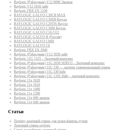
Raylogic (Рэйлоджик) V12 6090 Эконом
Raylogic V12 1610 лайт
Raylogic FBX EX 1530
RAYLOGIC GALVO С20CB MAX
RAYLOGIC GALVO С30SB Raycus
RAYLOGIC GALVO C20TIS Raycus
RAYLOGIC GALVO С30M Raycus
RAYLOGIC GALVO С16 CO2
RAYLOGIC GALVO R (Россия)
RAYLOGIC GALVO CMH
RAYLOGIC GALVO С6
Raylogic FBX EX 2040
Raylogic (Рэйлоджик) V12 5030 лайт
Raylogic 11G 1325 – Лазерный комплекс
Raylogic (Рэйлоджик) 11G 2030 SERVO – Лазерный комплекс
Raylogic (Рэйлоджик) 11G 530 — лазерно гравировальный станок
Raylogic (Рэйлоджик) 11G 530 light
Raylogic (Рэйлоджик) 11G 1310 Лайт – лазерный комплекс
Raylogic 11g 1620
Raylogic 11g 1610
Raylogic 11g 1490
Raylogic 11g 1290
Raylogic 11g 690 эконом
Raylogic 11g 640 эконом
Статьи
Почему лазерный станок для резки фанеры лучше
Лазерный станок raylogic
Стоит ли выбирать лазерный станок