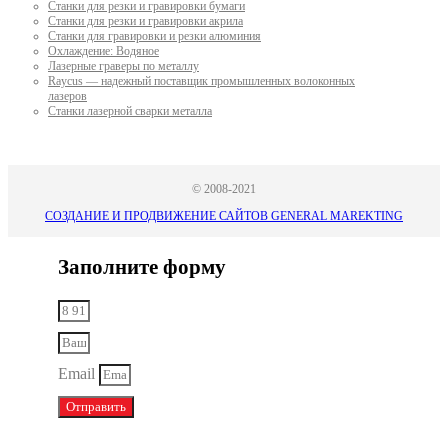
Станки для резки и гравировки бумаги
Станки для резки и гравировки акрила
Станки для гравировки и резки алюминия
Охлаждение: Водяное
Лазерные граверы по металлу
Raycus — надежный поставщик промышленных волоконных
лазеров
Cтанки лазерной сварки металла
© 2008-2021
СОЗДАНИЕ И ПРОДВИЖЕНИЕ САЙТОВ GENERAL MAREKTING
Заполните форму
Email
Отправить