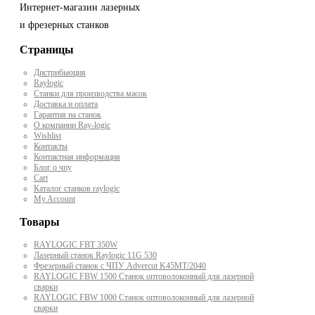
Интернет-магазин лазерных
и фрезерных станков
Страницы
Дистрибьюция
Raylogic
Станки для производства масок
Доставка и оплата
Гарантия на станок
О компании Ray-logic
Wishlist
Контакты
Контактная информация
Блог о чпу
Cart
Каталог станков raylogic
My Account
Товары
RAYLOGIC FBT 350W
Лазерный станок Raylogic 11G 530
Фрезерный станок с ЧПУ Advercut K45MT/2040
RAYLOGIC FBW 1500 Станок оптоволоконный для лазерной
сварки
RAYLOGIC FBW 1000 Станок оптоволоконный для лазерной
сварки