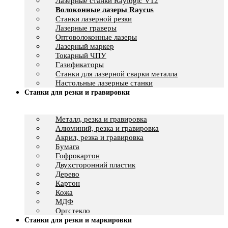
Лазерные станки Raylogic V12
Волоконные лазеры Raycus
Станки лазерной резки
Лазерные граверы
Оптоволоконные лазеры
Лазерный маркер
Токарный ЧПУ
Газификаторы
Cтанки для лазерной сварки металла
Настольные лазерные станки
Станки для резки и гравировки
Металл, резка и гравировка
Алюминий, резка и гравировка
Акрил, резка и гравировка
Бумага
Гофрокартон
Двухсторонний пластик
Дерево
Картон
Кожа
МДФ
Оргстекло
Станки для резки и маркировки