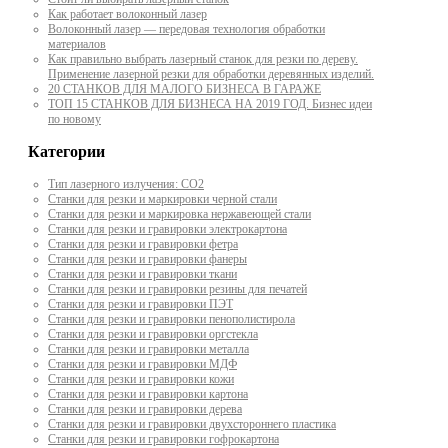
Как работает волоконный лазер
Волоконный лазер — передовая технология обработки
материалов
Как правильно выбрать лазерный станок для резки по дереву.
Применение лазерной резки для обработки деревянных изделий.
20 СТАНКОВ ДЛЯ МАЛОГО БИЗНЕСА В ГАРАЖЕ
ТОП 15 СТАНКОВ ДЛЯ БИЗНЕСА НА 2019 ГОД. Бизнес идеи
по новому
Категории
Тип лазерного излучения: СО2
Станки для резки и маркировки черной стали
Станки для резки и маркировка нержавеющей стали
Станки для резки и гравировки электрокартона
Станки для резки и гравировки фетра
Станки для резки и гравировки фанеры
Станки для резки и гравировки ткани
Станки для резки и гравировки резины для печатей
Станки для резки и гравировки ПЭТ
Станки для резки и гравировки пенополистирола
Станки для резки и гравировки оргстекла
Станки для резки и гравировки металла
Станки для резки и гравировки МДФ
Станки для резки и гравировки кожи
Станки для резки и гравировки картона
Станки для резки и гравировки дерева
Станки для резки и гравировки двухстороннего пластика
Станки для резки и гравировки гофрокартона