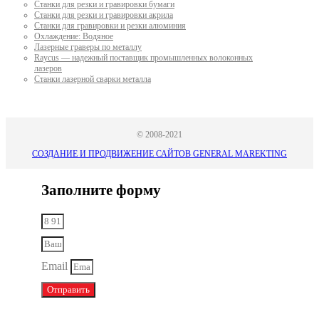
Станки для резки и гравировки бумаги
Станки для резки и гравировки акрила
Станки для гравировки и резки алюминия
Охлаждение: Водяное
Лазерные граверы по металлу
Raycus — надежный поставщик промышленных волоконных
лазеров
Cтанки лазерной сварки металла
© 2008-2021
СОЗДАНИЕ И ПРОДВИЖЕНИЕ САЙТОВ GENERAL MAREKTING
Заполните форму
Email
Отправить