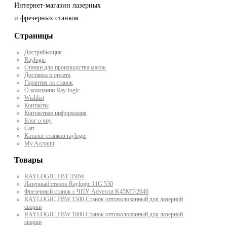
Интернет-магазин лазерных
и фрезерных станков
Страницы
Дистрибьюция
Raylogic
Станки для производства масок
Доставка и оплата
Гарантия на станок
О компании Ray-logic
Wishlist
Контакты
Контактная информация
Блог о чпу
Cart
Каталог станков raylogic
My Account
Товары
RAYLOGIC FBT 350W
Лазерный станок Raylogic 11G 530
Фрезерный станок с ЧПУ Advercut K45MT/2040
RAYLOGIC FBW 1500 Станок оптоволоконный для лазерной
сварки
RAYLOGIC FBW 1000 Станок оптоволоконный для лазерной
сварки