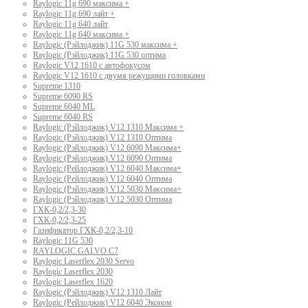
Raylogic 11g 690 максима +
Raylogic 11g 690 лайт +
Raylogic 11g 640 лайт
Raylogic 11g 640 максима +
Raylogic (Рэйлоджик) 11G 530 максима +
Raylogic (Рэйлоджик) 11G 530 оптима
Raylogic V12 1610 с автофокусом
Raylogic V12 1610 с двумя режущими головками
Supreme 1310
Supreme 6090 RS
Supreme 6040 ML
Supreme 6040 RS
Raylogic (Рэйлоджик) V12 1310 Максима +
Raylogic (Рэйлоджик) V12 1310 Оптима
Raylogic (Рэйлоджик) V12 6090 Максима+
Raylogic (Рэйлоджик) V12 6090 Оптима
Raylogic (Рейлоджик) V12 6040 Максима+
Raylogic (Рейлоджик) V12 6040 Оптима
Raylogic (Рэйлоджик) V12 5030 Максима+
Raylogic (Рэйлоджик) V12 5030 Оптима
ГХК-0,2/2,3-30
ГХК-0,2/2,3-25
Газификатор ГХК-0,2/2,3-10
Raylogic 11G 530
RAYLOGIC GALVO С7
Raylogic Laserflex 2030 Servo
Raylogic Laserflex 2030
Raylogic Laserflex 1620
Raylogic (Рэйлоджик) V12 1310 Лайт
Raylogic (Рейлоджик) V12 6040 Эконом