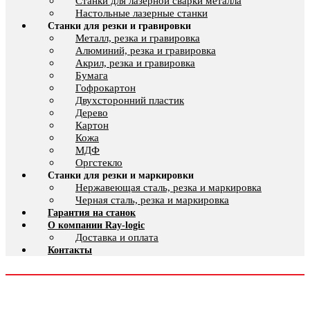
Cтанки для лазерной сварки металла
Настольные лазерные станки
Станки для резки и гравировки
Металл, резка и гравировка
Алюминий, резка и гравировка
Акрил, резка и гравировка
Бумага
Гофрокартон
Двухсторонний пластик
Дерево
Картон
Кожа
МДФ
Оргстекло
Станки для резки и маркировки
Нержавеющая сталь, резка и маркировка
Черная сталь, резка и маркировка
Гарантия на станок
О компании Ray-logic
Доставка и оплата
Контакты