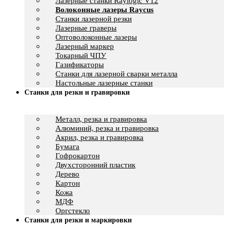
Лазерные станки Raylogic V12
Волоконные лазеры Raycus
Станки лазерной резки
Лазерные граверы
Оптоволоконные лазеры
Лазерный маркер
Токарный ЧПУ
Газификаторы
Cтанки для лазерной сварки металла
Настольные лазерные станки
Станки для резки и гравировки
Металл, резка и гравировка
Алюминий, резка и гравировка
Акрил, резка и гравировка
Бумага
Гофрокартон
Двухсторонний пластик
Дерево
Картон
Кожа
МДФ
Оргстекло
Станки для резки и маркировки