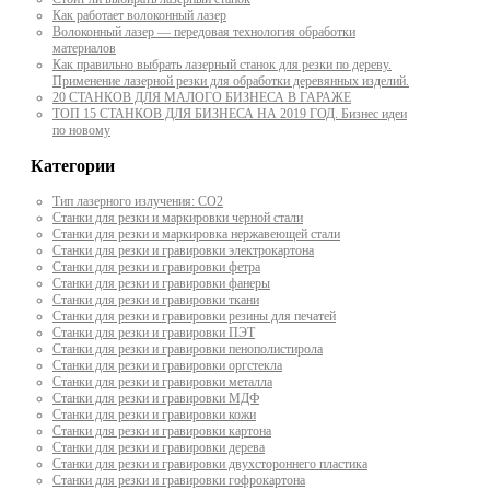
Как работает волоконный лазер
Волоконный лазер — передовая технология обработки
материалов
Как правильно выбрать лазерный станок для резки по дереву.
Применение лазерной резки для обработки деревянных изделий.
20 СТАНКОВ ДЛЯ МАЛОГО БИЗНЕСА В ГАРАЖЕ
ТОП 15 СТАНКОВ ДЛЯ БИЗНЕСА НА 2019 ГОД. Бизнес идеи
по новому
Категории
Тип лазерного излучения: СО2
Станки для резки и маркировки черной стали
Станки для резки и маркировка нержавеющей стали
Станки для резки и гравировки электрокартона
Станки для резки и гравировки фетра
Станки для резки и гравировки фанеры
Станки для резки и гравировки ткани
Станки для резки и гравировки резины для печатей
Станки для резки и гравировки ПЭТ
Станки для резки и гравировки пенополистирола
Станки для резки и гравировки оргстекла
Станки для резки и гравировки металла
Станки для резки и гравировки МДФ
Станки для резки и гравировки кожи
Станки для резки и гравировки картона
Станки для резки и гравировки дерева
Станки для резки и гравировки двухстороннего пластика
Станки для резки и гравировки гофрокартона