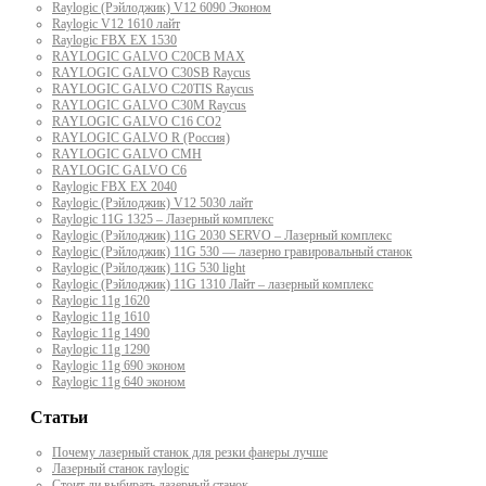
Raylogic (Рэйлоджик) V12 6090 Эконом
Raylogic V12 1610 лайт
Raylogic FBX EX 1530
RAYLOGIC GALVO С20CB MAX
RAYLOGIC GALVO С30SB Raycus
RAYLOGIC GALVO C20TIS Raycus
RAYLOGIC GALVO С30M Raycus
RAYLOGIC GALVO С16 CO2
RAYLOGIC GALVO R (Россия)
RAYLOGIC GALVO CMH
RAYLOGIC GALVO С6
Raylogic FBX EX 2040
Raylogic (Рэйлоджик) V12 5030 лайт
Raylogic 11G 1325 – Лазерный комплекс
Raylogic (Рэйлоджик) 11G 2030 SERVO – Лазерный комплекс
Raylogic (Рэйлоджик) 11G 530 — лазерно гравировальный станок
Raylogic (Рэйлоджик) 11G 530 light
Raylogic (Рэйлоджик) 11G 1310 Лайт – лазерный комплекс
Raylogic 11g 1620
Raylogic 11g 1610
Raylogic 11g 1490
Raylogic 11g 1290
Raylogic 11g 690 эконом
Raylogic 11g 640 эконом
Статьи
Почему лазерный станок для резки фанеры лучше
Лазерный станок raylogic
Стоит ли выбирать лазерный станок