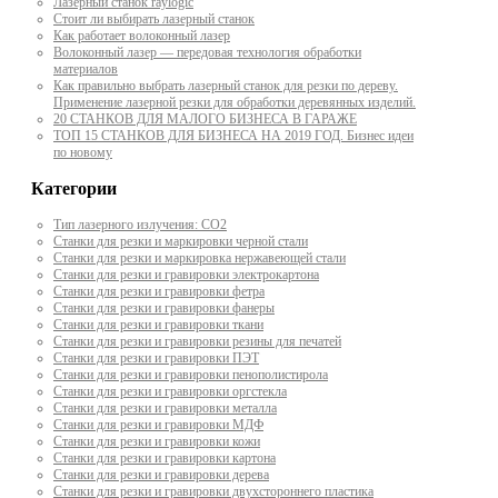
Лазерный станок raylogic
Стоит ли выбирать лазерный станок
Как работает волоконный лазер
Волоконный лазер — передовая технология обработки
материалов
Как правильно выбрать лазерный станок для резки по дереву.
Применение лазерной резки для обработки деревянных изделий.
20 СТАНКОВ ДЛЯ МАЛОГО БИЗНЕСА В ГАРАЖЕ
ТОП 15 СТАНКОВ ДЛЯ БИЗНЕСА НА 2019 ГОД. Бизнес идеи
по новому
Категории
Тип лазерного излучения: СО2
Станки для резки и маркировки черной стали
Станки для резки и маркировка нержавеющей стали
Станки для резки и гравировки электрокартона
Станки для резки и гравировки фетра
Станки для резки и гравировки фанеры
Станки для резки и гравировки ткани
Станки для резки и гравировки резины для печатей
Станки для резки и гравировки ПЭТ
Станки для резки и гравировки пенополистирола
Станки для резки и гравировки оргстекла
Станки для резки и гравировки металла
Станки для резки и гравировки МДФ
Станки для резки и гравировки кожи
Станки для резки и гравировки картона
Станки для резки и гравировки дерева
Станки для резки и гравировки двухстороннего пластика