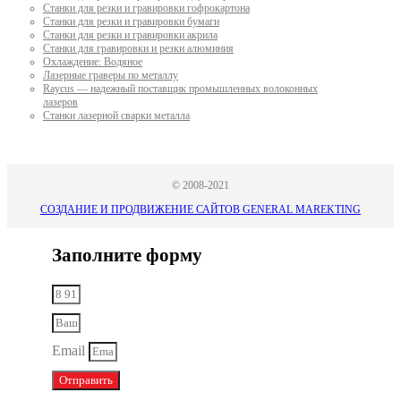
Станки для резки и гравировки гофрокартона
Станки для резки и гравировки бумаги
Станки для резки и гравировки акрила
Станки для гравировки и резки алюминия
Охлаждение: Водяное
Лазерные граверы по металлу
Raycus — надежный поставщик промышленных волоконных
лазеров
Cтанки лазерной сварки металла
© 2008-2021
СОЗДАНИЕ И ПРОДВИЖЕНИЕ САЙТОВ GENERAL MAREKTING
Заполните форму
Email
Отправить