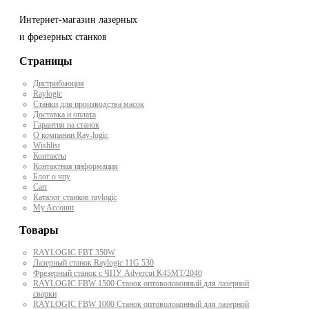
Интернет-магазин лазерных
и фрезерных станков
Страницы
Дистрибьюция
Raylogic
Станки для производства масок
Доставка и оплата
Гарантия на станок
О компании Ray-logic
Wishlist
Контакты
Контактная информация
Блог о чпу
Cart
Каталог станков raylogic
My Account
Товары
RAYLOGIC FBT 350W
Лазерный станок Raylogic 11G 530
Фрезерный станок с ЧПУ Advercut K45MT/2040
RAYLOGIC FBW 1500 Станок оптоволоконный для лазерной
сварки
RAYLOGIC FBW 1000 Станок оптоволоконный для лазерной