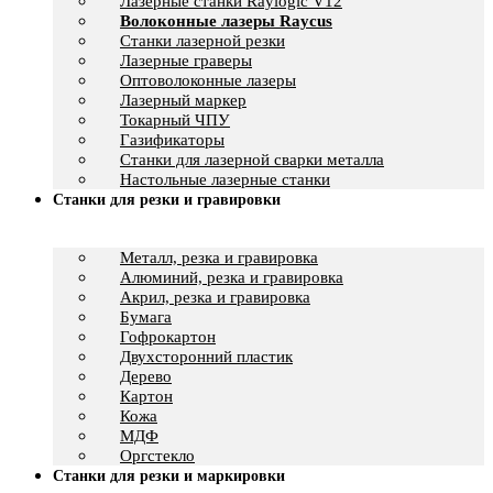
Лазерные станки Raylogic V12
Волоконные лазеры Raycus
Станки лазерной резки
Лазерные граверы
Оптоволоконные лазеры
Лазерный маркер
Токарный ЧПУ
Газификаторы
Cтанки для лазерной сварки металла
Настольные лазерные станки
Станки для резки и гравировки
Металл, резка и гравировка
Алюминий, резка и гравировка
Акрил, резка и гравировка
Бумага
Гофрокартон
Двухсторонний пластик
Дерево
Картон
Кожа
МДФ
Оргстекло
Станки для резки и маркировки