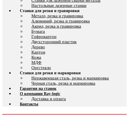
Cтанки для лазерной сварки металла
Настольные лазерные станки
Станки для резки и гравировки
Металл, резка и гравировка
Алюминий, резка и гравировка
Акрил, резка и гравировка
Бумага
Гофрокартон
Двухсторонний пластик
Дерево
Картон
Кожа
МДФ
Оргстекло
Станки для резки и маркировки
Нержавеющая сталь, резка и маркировка
Черная сталь, резка и маркировка
Гарантия на станок
О компании Ray-logic
Доставка и оплата
Контакты