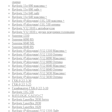
сварки
Raylogic 11g 690 максима +
Raylogic 11g 690 лайт +
Raylogic 11g 640 лайт
Raylogic 11g 640 максима +
Raylogic (Рэйлоджик) 11G 530 максима +
Raylogic (Рэйлоджик) 11G 530 оптима
Raylogic V12 1610 с автофокусом
Raylogic V12 1610 с двумя режущими головками
Supreme 1310
Supreme 6090 RS
Supreme 6040 ML
Supreme 6040 RS
Raylogic (Рэйлоджик) V12 1310 Максима +
Raylogic (Рэйлоджик) V12 1310 Оптима
Raylogic (Рэйлоджик) V12 6090 Максима+
Raylogic (Рэйлоджик) V12 6090 Оптима
Raylogic (Рейлоджик) V12 6040 Максима+
Raylogic (Рейлоджик) V12 6040 Оптима
Raylogic (Рэйлоджик) V12 5030 Максима+
Raylogic (Рэйлоджик) V12 5030 Оптима
ГХК-0,2/2,3-30
ГХК-0,2/2,3-25
Газификатор ГХК-0,2/2,3-10
Raylogic 11G 530
RAYLOGIC GALVO С7
Raylogic Laserflex 2030 Servo
Raylogic Laserflex 2030
Raylogic Laserflex 1620
Raylogic (Рэйлоджик) V12 1310 Лайт