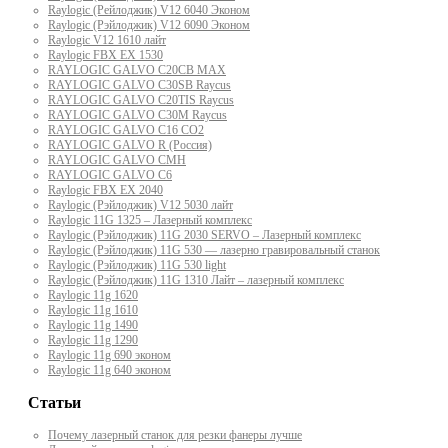
Raylogic (Рейлоджик) V12 6040 Эконом
Raylogic (Рэйлоджик) V12 6090 Эконом
Raylogic V12 1610 лайт
Raylogic FBX EX 1530
RAYLOGIC GALVO С20CB MAX
RAYLOGIC GALVO С30SB Raycus
RAYLOGIC GALVO C20TIS Raycus
RAYLOGIC GALVO С30M Raycus
RAYLOGIC GALVO С16 CO2
RAYLOGIC GALVO R (Россия)
RAYLOGIC GALVO CMH
RAYLOGIC GALVO С6
Raylogic FBX EX 2040
Raylogic (Рэйлоджик) V12 5030 лайт
Raylogic 11G 1325 – Лазерный комплекс
Raylogic (Рэйлоджик) 11G 2030 SERVO – Лазерный комплекс
Raylogic (Рэйлоджик) 11G 530 — лазерно гравировальный станок
Raylogic (Рэйлоджик) 11G 530 light
Raylogic (Рэйлоджик) 11G 1310 Лайт – лазерный комплекс
Raylogic 11g 1620
Raylogic 11g 1610
Raylogic 11g 1490
Raylogic 11g 1290
Raylogic 11g 690 эконом
Raylogic 11g 640 эконом
Статьи
Почему лазерный станок для резки фанеры лучше